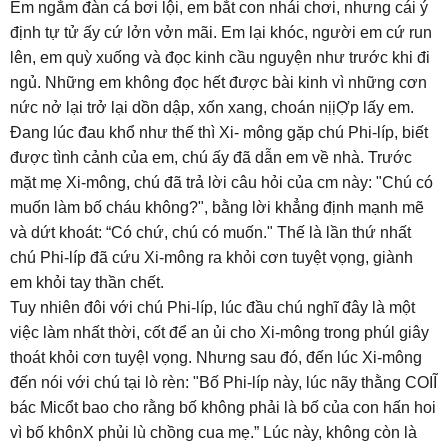
Em ngắm đàn cá bơi lội, em bắt con nhái chơi, nhưng cái ý
định tự tử ấy cứ lởn vởn mãi. Em lại khóc, người em cứ run
lên, em quỳ xuống và đọc kinh cầu nguyện như trước khi đi
ngủ. Những em không đọc hết được bài kinh vì những cơn
nức nở lại trở lại dồn dập, xốn xang, choán nịịỢp lấy em.
Đang lúc đau khổ như thế thì Xi- mông gặp chú Phi-líp, biết
được tình cảnh của em, chú ấy đã dẫn em về nhà. Trước
mặt mẹ Xi-mông, chú đã trả lời câu hỏi của cm này: "Chú có
muốn làm bố cháu không?", bằng lời khẳng định mạnh mẽ
và dứt khoát: “Có chứ, chú có muốn." Thế là lần thứ nhất
chú Phi-líp đã cứu Xi-mông ra khỏi cơn tuyệt vọng, giành
em khỏi tay thần chết.
Tuy nhiên đôi với chú Phi-líp, lúc đầu chú nghĩ đây là một
việc làm nhất thời, cốt để an ủi cho Xi-mông trong phúl giây
thoát khỏi cơn tuyệl vọng. Nhưng sau đó, đến lúc Xi-mông
đến nói với chú tại lò rèn: "Bố Phi-líp này, lúc nãy thằng COIĨ
bác Micổt bao cho rằng bố không phải là bố của con hấn hoi
vì bố khônX phủi lù chồng cua mẹ.” Lúc này, không còn là