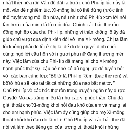
nhâ't thời nữa rồi! Vân đổ đặt ra trước chú Phi-líp lúc này là
một vấn đề nghiêm túc. Xi-mông lại có ihể đứng (rước tình
thô' tuyệt vọng mội lần nữa, nếu như chú Phi-líp xcm lời nói
lần trước của mình là lời nói đùa. Chính các bác thợ ròn
đồng nghiệp của chú Phi- líp, những vị thần khổng lồ ấy đã
giúp chú vượt qua định kiến đối với mẹ Xi- mông. Chị ta lầm
lỗi không phải do lỗi ở chị la, để đi đến quyếl định cuối
cùng: ngỏ lời cầu hôn với người phụ nữ đáng thương mến
này. Việc làm của chú Phi- líp đã mang lại cho Xi-mông
hạnh phúc thật sự, cậu bé nhờ có đủ nghị lực để tuyên bô"
với các bạn cùng lớp: “Bô'tớ là Phi-líp Rêmi (bác thợ rèn) và
bô'tớ hứa sẽ kéo tai tất cả những đứa nào bắt nạt tớ. ”
Chú Phi-líp và các bác thợ ròn trong ưuyện ngắn này được
Guyđờ Mô-pa- xăng miêu tả như các vị phúc thần. Chú đã
giải thoát cho’Xi-mông khỏi nỗi đau khổ của em và mang lại
cho em hạnh phúc. Việc làm ấy cũng giúp cho mẹ Xi-mông
thoát khỏi khổ đau do lầm lỡ. Chú Phi-líp và các bác thợ đã
nói và làm theo tiếng gọi của lương tri, thoát khỏi những