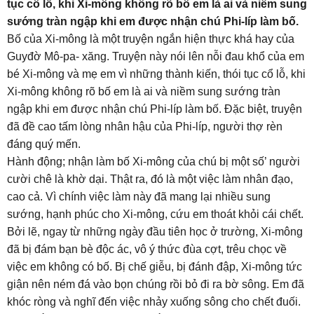
tục cổ lỗ, khi Xi-mông không rõ bố em là ai và niềm sung
sướng tràn ngập khi em được nhận chú Phi-líp làm bố.
Bố của Xi-mông là một truyện ngắn hiện thực khá hay của
Guyđờ Mô-pa- xăng. Truyện này nói lên nỗi đau khổ của em
bé Xi-mông và mẹ em vì những thành kiến, thói tục cổ lỗ, khi
Xi-mông không rõ bố em là ai và niềm sung sướng tràn
ngập khi em được nhận chú Phi-líp làm bố. Đặc biệt, truyện
đã đề cao tấm lòng nhân hậu của Phi-líp, người thợ rèn
đáng quý mến.
Hành động; nhận làm bố Xi-mông của chú bị một số’ người
cười chê là khờ dại. Thật ra, đó là một việc làm nhân đạo,
cao cả. Vì chính việc làm này đã mang lại nhiều sung
sướng, hạnh phúc cho Xi-mông, cứu em thoát khỏi cái chết.
Bởi lẽ, ngay từ những ngày đầu tiên học ở trường, Xi-mông
đã bị đám bạn bè độc ác, vô ý thức đùa cợt, trêu chọc về
việc em không có bố. Bị chế giễu, bị đánh đập, Xi-mông tức
giận nên ném đá vào bọn chúng rồi bỏ đi ra bờ sông. Em đã
khóc ròng và nghĩ đến việc nhảy xuống sông cho chết đuối.