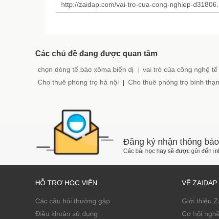
Các chủ đề đang được quan tâm
chọn dòng tế bào xôma biến dị
vai trò của công nghệ tế
|
Cho thuê phòng trọ hà nội
Cho thuê phòng trọ bình thạ
|
Đăng ký nhận thông báo
Các bài học hay sẽ được gửi đến i
HỖ TRỢ HỌC VIÊN
VỀ ZAIDAP
Các câu hỏi thường gặp
Giới thiệu 
Điều khoản sử dụng
Cơ hội ngh