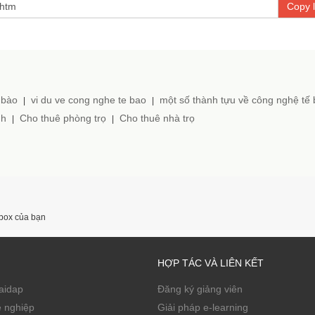
Copy l
 bào
vi du ve cong nghe te bao
một số thành tựu về công nghệ tế
|
|
nh
Cho thuê phòng trọ
Cho thuê nhà trọ
|
|
nbox của bạn
HỢP TÁC VÀ LIÊN KẾT
Zaidap
Đăng ký giảng viên
ề nghiệp
Giải pháp e-learning