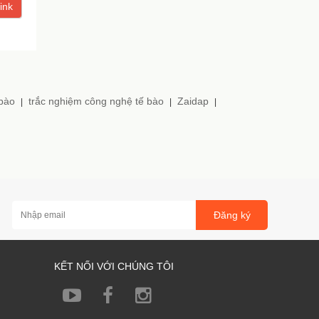
ink
 bào
trắc nghiệm công nghệ tế bào
Zaidap
|
|
|
Đăng ký
KẾT NỐI VỚI CHÚNG TÔI