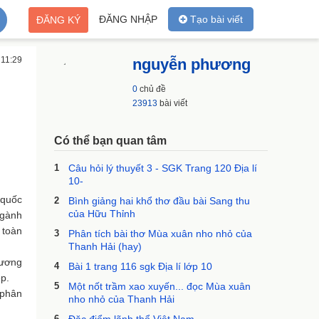
ĐĂNG NHẬP
Tạo bài viết
ĐĂNG KÝ
 11:29
nguyễn phương
0
chủ đề
23913
bài viết
Có thể bạn quan tâm
1
Câu hỏi lý thuyết 3 - SGK Trang 120 Địa lí
10-
 quốc
2
Bình giảng hai khổ thơ đầu bài Sang thu
của Hữu Thỉnh
ngành
 toàn
3
Phân tích bài thơ Mùa xuân nho nhỏ của
Thanh Hải (hay)
hương
4
Bài 1 trang 116 sgk Địa lí lớp 10
p.
5
Một nốt trầm xao xuyến... đọc Mùa xuân
 phân
nho nhỏ của Thanh Hải
6