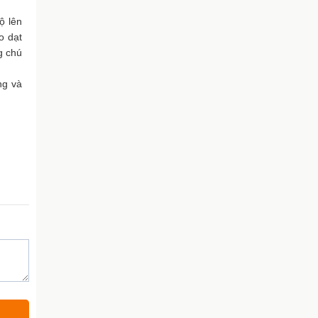
ộ lên
o dạt
g chú
ng và