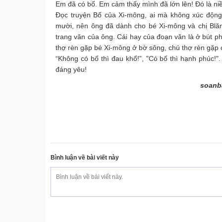
Em đã có bố. Em cảm thấy mình đã lớn lên! Đó là niề
Đọc truyện Bố của Xi-mông, ai mà không xúc độn
mười, nên ông đã dành cho bé Xi-mông và chị Blă
trang văn của ông. Cái hay của đoạn văn là ở bút pháp
thợ rèn gặp bé Xi-mông ở bờ sông, chú thợ rèn gặp c
“Không có bố thì đau khổ!”, "Có bố thì hạnh phúc!"
đáng yêu!
soanb
Bình luận về bài viết này