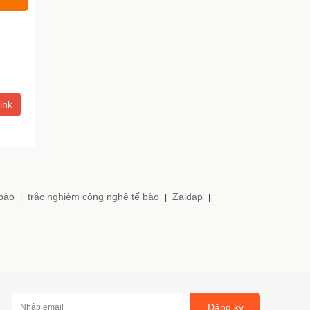
ink
 bào
trắc nghiệm công nghệ tế bào
Zaidap
|
|
|
Đăng ký