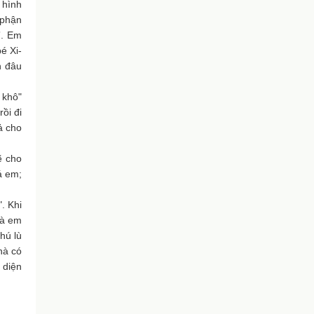
 hình
 phận
”. Em
é Xi-
n đâu
 khô"
ồi đi
ả cho
ẽ cho
á em;
. Khi
và em
hú lù
hà có
 diện