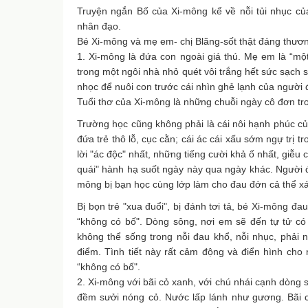
Truyện ngắn Bố của Xi-mông kể về nỗi tủi nhục củ
nhân đạo.
Bé Xi-mông và mẹ em- chị Blăng-sốt thật đáng thương
1. Xi-mông là đứa con ngoài giá thú. Mẹ em là “mộ
trong một ngôi nhà nhỏ quét vôi trắng hết sức sạch 
nhọc để nuôi con trước cái nhìn ghẻ lạnh của người 
Tuổi thơ của Xi-mông là những chuỗi ngày cô đơn tro
Trường học cũng không phải là cái nôi hạnh phúc c
đứa trẻ thô lỗ, cục cằn; cái ác cái xấu sớm ngự trị
lời "ác độc" nhất, những tiếng cười khả ố nhất, giễu
quái" hành hạ suốt ngày này qua ngày khác. Người đ
mông bị bạn học cùng lớp làm cho đau đớn cả thể x
Bị bọn trẻ "xua đuổi", bị đánh tơi tả, bé Xi-mông đ
“không có bố". Dòng sông, nơi em sẽ đến tự tử có
không thể sống trong nỗi đau khổ, nỗi nhục, phải 
điểm. Tình tiết này rất cảm động và điển hình cho
“không có bố".
2. Xi-mông với bãi cỏ xanh, với chú nhái cạnh dòng 
đềm sưởi nóng cỏ. Nước lấp lánh như gương. Bãi c