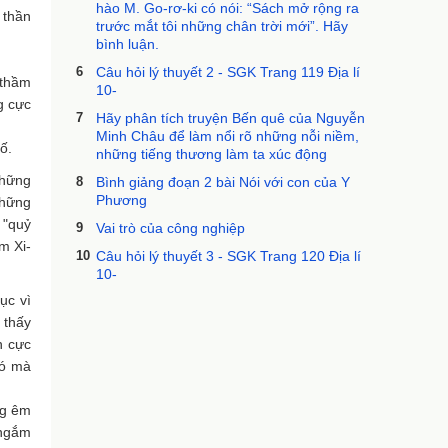
hào M. Go-rơ-ki có nói: “Sách mở rộng ra
 thần
trước mắt tôi những chân trời mới”. Hãy
bình luận.
6
Câu hỏi lý thuyết 2 - SGK Trang 119 Địa lí
 thầm
10-
g cực
7
Hãy phân tích truyện Bến quê của Nguyễn
Minh Châu để làm nổi rõ những nỗi niềm,
ố.
những tiếng thương làm ta xúc động
những
8
Bình giảng đoạn 2 bài Nói với con của Y
Phương
những
 "quỷ
9
Vai trò của công nghiệp
m Xi-
10
Câu hỏi lý thuyết 3 - SGK Trang 120 Địa lí
10-
ục vì
 thấy
n cực
đó mà
ng êm
 ngắm