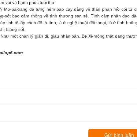
m vui và hạnh phúc tuổi thơ!
g? Mô-pa-xăng đã từng nếm bao cay đắng về thân phận mồ côi từ đ
ng-sốt bao cảm thông về tình thương san sẻ. Tình cảm nhân đạo dà
 tinh tế lấy cảnh để tả tình, là ở nghệ thuật đối thoại, là ở tình huốn
hị Blăng-sốt.
. Như một chân lý giản dị, giàu nhân bản. Bé Xi-mông thật đáng thươ
ailop6.com