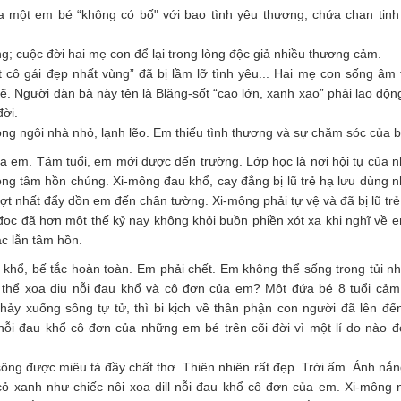
a một em bé “không có bố" với bao tình yêu thương, chứa chan tinh
; cuộc đời hai mẹ con để lại trong lòng độc giả nhiều thương cảm.
t cô gái đẹp nhất vùng” đã bị lầm lỡ tình yêu... Hai mẹ con sống âm
sẽ. Người đàn bà này tên là Blăng-sốt “cao lớn, xanh xao” phải lao độn
đời.
ng ngôi nhà nhỏ, lạnh lẽo. Em thiếu tình thương và sự chăm sóc của b
ủa em. Tám tuổi, em mới được đến trường. Lớp học là nơi hội tụ của 
 trong tâm hồn chúng. Xi-mông đau khổ, cay đắng bị lũ trẻ hạ lưu dùng 
 cợt nhất đẩy dồn em đến chân tường. Xi-mông phải tự vệ và đã bị lũ trẻ
ọc đã hơn một thế kỷ nay không khỏi buồn phiền xót xa khi nghĩ về e
ác lẫn tâm hồn.
au khổ, bế tắc hoàn toàn. Em phải chết. Em không thể sống trong tủi nh
 thể xoa dịu nỗi đau khổ và cô đơn của em? Một đứa bé 8 tuổi cảm
nhảy xuống sông tự tử, thì bi kịch về thân phận con người đã lên đế
 nỗi đau khổ cô đơn của những em bé trên cõi đời vì một lí do nào 
sông được miêu tả đầy chất thơ. Thiên nhiên rất đẹp. Trời ấm. Ánh nắ
ỏ xanh như chiếc nôi xoa dill nỗi đau khổ cô đơn của em. Xi-mông