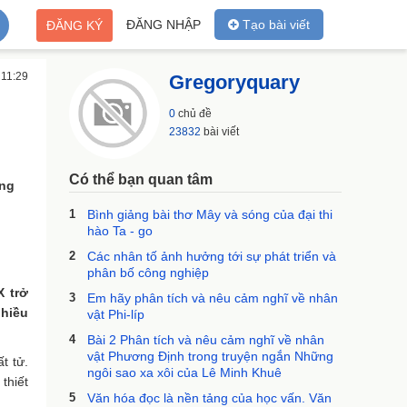
ĐĂNG NHẬP
Tạo bài viết
ĐĂNG KÝ
 11:29
Gregoryquary
0
chủ đề
23832
bài viết
Có thể bạn quan tâm
ảng
1
Bình giảng bài thơ Mây và sóng của đại thi
hào Ta - go
2
Các nhân tố ảnh hưởng tới sự phát triển và
phân bố công nghiệp
X trở
3
Em hãy phân tích và nêu cảm nghĩ về nhân
nhiều
vật Phi-líp
4
Bài 2 Phân tích và nêu cảm nghĩ về nhân
vật Phương Định trong truyện ngắn Những
t tử.
ngôi sao xa xôi của Lê Minh Khuê
thiết
5
Văn hóa đọc là nền tảng của học vấn. Văn