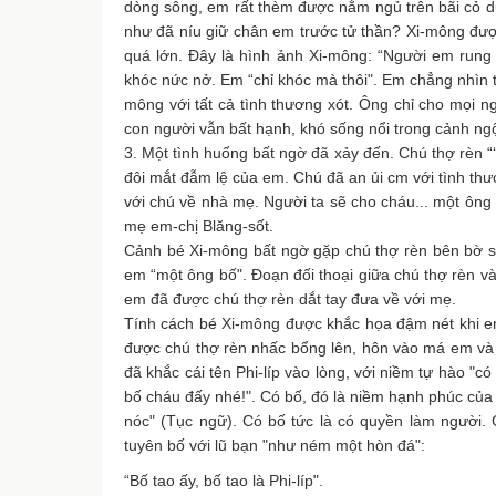
dòng sông, em rất thèm được nằm ngủ trên bãi cỏ d
như đã níu giữ chân em trước tử thần? Xi-mông đượ
quá lớn. Đây là hình ảnh Xi-mông: “Người em rung
khóc nức nở. Em “chỉ khóc mà thôi". Em chẳng nhìn t
mông với tất cả tình thương xót. Ông chỉ cho mọi n
con người vẫn bất hạnh, khó sống nổi trong cảnh ngộ
3. Một tình huống bất ngờ đã xảy đến. Chú thợ rèn “
đôi mắt đẫm lệ của em. Chú đã an ủi cm với tình thươ
với chú về nhà mẹ. Người ta sẽ cho cháu... một ông 
mẹ em-chị Blăng-sốt.
Cảnh bé Xi-mông bất ngờ gặp chú thợ rèn bên bờ s
em “một ông bố". Đoạn đối thoại giữa chú thợ rèn 
em đã được chú thợ rèn dắt tay đưa về với mẹ.
Tính cách bé Xi-mông được khắc họa đậm nét khi em
được chú thợ rèn nhấc bổng lên, hôn vào má em và 
đã khắc cái tên Phi-líp vào lòng, với niềm tự hào "c
bố cháu đấy nhé!". Có bố, đó là niềm hạnh phúc của 
nóc" (Tục ngữ). Có bố tức là có quyền làm người.
tuyên bố với lũ bạn "như ném một hòn đá":
“Bố tao ấy, bố tao là Phi-líp".