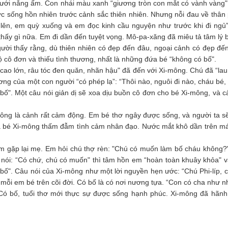
ưới nắng ấm. Con nhái màu xanh “giương tròn con mắt có vành vàng"
c sống hồn nhiên trước cảnh sắc thiên nhiên. Nhưng nỗi đau về thân
 lên, em quỳ xuống và em đọc kinh cầu nguyện như trước khi đi ngủ
hấy gì nữa. Em đi dần đến tuyệt vọng. Mô-pa-xăng đã miêu tả tâm lý b
gười thấy rằng, dù thiên nhiên có đẹp đến đâu, ngoại cảnh có đẹp đế
 cô đơn và thiếu tình thương, nhất là những đứa bé “không có bố".
‘cao lớn, râu tóc đen quăn, nhãn hậu" đã đến với Xi-mông. Chú đã “lau
ng của một con người “có phép lạ”: “Thôi nào, nguôi đi nào, cháu bé, r
bố". Một câu nói giản dị sẽ xoa dịu buồn cô đơn cho bé Xi-mông, và c
ông là cảnh rất cảm động. Em bé thơ ngây được sống, và người ta s
và bé Xi-mông thấm đẫm tình cảm nhân đạo. Nước mắt khô dần trên m
 gặp lại mẹ. Em hỏi chú thợ rèn: "Chú có muốn làm bố cháu không?"
nói: “Có chứ, chú có muốn" thì tâm hồn em “hoàn toàn khuây khỏa" 
ó bố". Câu nói của Xi-mông như một lời nguyền hẹn ước: “Chú Phi-líp, c
mỗi em bé trên cõi đời. Có bố là có nơi nương tựa. “Con có cha như n
 Có bố, tuổi thơ mới thực sự được sống hạnh phúc. Xi-mông đã hãnh