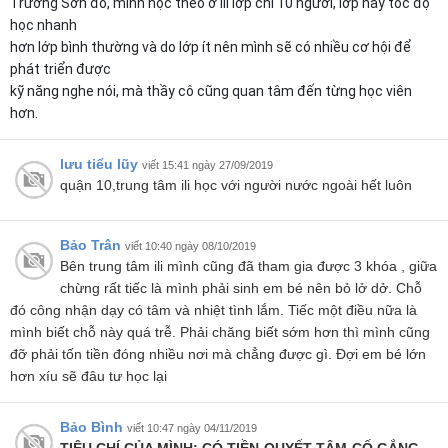
Trường Sơn đó, mình học theo ở ili lớp chỉ 10 người, lớp này tốc độ
học nhanh
hơn lớp bình thường và do lớp ít nên mình sẽ có nhiều cơ hội để
phát triển được
kỹ năng nghe nói, mà thầy cô cũng quan tâm đến từng học viên
hơn.
lưu tiểu lũy
viết 15:41 ngày 27/09/2019
quận 10,trung tâm ili học với người nước ngoài hết luôn
Bảo Trân
viết 10:40 ngày 08/10/2019
Bên trung tâm ili mình cũng đã tham gia được 3 khóa , giữa
chừng rất tiếc là mình phải sinh em bé nên bỏ lở dở. Chỗ
đó công nhận dạy có tâm và nhiệt tình lắm. Tiếc một điều nữa là
mình biết chỗ này quá trễ. Phải chăng biết sớm hơn thì mình cũng
đỡ phải tốn tiền đóng nhiều nơi mà chẳng được gì. Đợi em bé lớn
hơn xíu sẽ đâu tư học lại
Bảo Bình
viết 10:47 ngày 04/11/2019