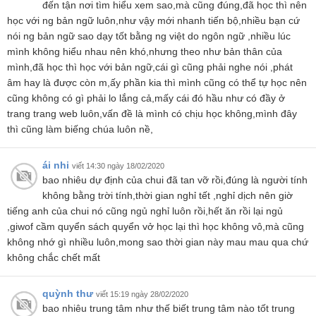
đến tận nơi tìm hiểu xem sao,mà cũng đúng,đã học thì nên
học với ng bản ngữ luôn,như vậy mới nhanh tiến bộ,nhiều bạn cứ
nói ng bản ngữ sao dạy tốt bằng ng việt do ngôn ngữ ,nhiều lúc
mình không hiểu nhau nên khó,nhưng theo như bản thân của
mình,đã học thì học với bản ngữ,cái gì cũng phải nghe nói ,phát
âm hay là được còn m,ấy phần kia thì mình cũng có thể tự học nên
cũng không có gì phải lo lắng cả,mấy cái đó hầu như có đầy ở
trang trang web luôn,vấn đề là mình có chịu học không,mình đây
thì cũng làm biếng chúa luôn nề,
ái nhi
viết 14:30 ngày 18/02/2020
bao nhiêu dự định của chui đã tan vỡ rồi,đúng là người tính
không bằng trời tính,thời gian nghỉ tết ,nghỉ dịch nên giờ
tiếng anh của chui nó cũng ngủ nghỉ luôn rồi,hết ăn rồi lại ngủ
,giwof cầm quyển sách quyển vở học lại thì học không vô,mà cũng
không nhớ gì nhiều luôn,mong sao thời gian này mau mau qua chứ
không chắc chết mất
quỳnh thư
viết 15:19 ngày 28/02/2020
bao nhiêu trung tâm như thế biết trung tâm nào tốt trung