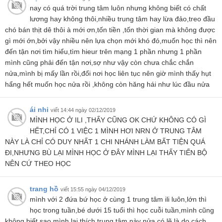
nay có quá trời trung tâm luôn nhưng không biết có chất
lương hay không thôi,nhiều trung tâm hay lừa đảo,treo đầu
chó bán thịt dê thôi à mới ơn,tốn tiền ,tốn thời gian mà không được
gì mới ớn,bởi vậy nhiều nên lựa chọn mới khó đó,muốn học thì nên
đến tận nơi tìm hiểu,tìm hieur trên mạng 1 phần nhưng 1 phần
mình cũng phải đến tận nơi,sợ như vậy còn chưa chắc chắn
nửa,mình bị mấy lần rồi,đổi nơi học liên tục nên giờ mình thấy hụt
hẩng hết muốn học nửa rồi ,không còn hăng hái như lúc đầu nửa
ái nhi
viết 14:44 ngày 02/12/2019
MÌNH HỌC Ở ILI ,THẤY CŨNG OK CHỨ KHÔNG CÓ GÌ
HẾT,CHỈ CÓ 1 VIỆC 1 MÌNH HƠI NRN Ở TRUNG TÂM
NÀY LÀ CHỈ CÓ DUY NHẤT 1 CHI NHÁNH LÀM BẤT TIỆN QUÁ
ĐI,NHƯNG BÙ LẠI MÌNH HỌC Ở ĐÂY MÌNH LẠI THẤY TIẾN BỘ
NÊN CỨ THEO HỌC
trang hồ
viết 15:55 ngày 04/12/2019
mình với 2 đứa bứ học ở cùng 1 trung tâm ili luôn,lớn thì
học trong tuần,bé dưới 15 tuổi thì học cuỗi tuần,mình cũng
không biết sao mình lại thích trung tâm này nửa,có lẽ là do cách