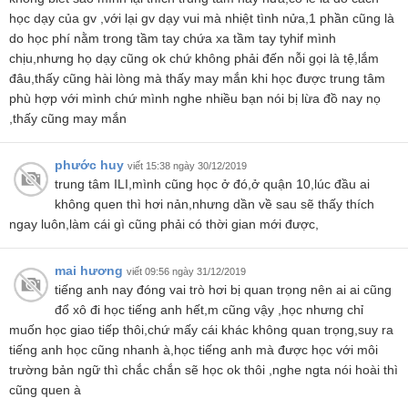
học dạy của gv ,với lại gv dạy vui mà nhiệt tình nửa,1 phần cũng là
do học phí nằm trong tầm tay chứa xa tầm tay tyhif mình
chịu,nhưng họ dạy cũng ok chứ không phải đến nỗi gọi là tệ,lắm
đâu,thấy cũng hài lòng mà thấy may mắn khi học được trung tâm
phù hợp với mình chứ mình nghe nhiều bạn nói bị lừa đồ nay nọ
,thấy cũng may mắn
phước huy
viết 15:38 ngày 30/12/2019
trung tâm ILI,mình cũng học ở đó,ở quận 10,lúc đầu ai
không quen thì hơi nản,nhưng dần về sau sẽ thấy thích
ngay luôn,làm cái gì cũng phải có thời gian mới được,
mai hương
viết 09:56 ngày 31/12/2019
tiếng anh nay đóng vai trò hơi bị quan trọng nên ai ai cũng
đổ xô đi học tiếng anh hết,m cũng vậy ,học nhưng chỉ
muốn học giao tiếp thôi,chứ mấy cái khác không quan trọng,suy ra
tiếng anh học cũng nhanh à,học tiếng anh mà được học với môi
trường bản ngữ thì chắc chắn sẽ học ok thôi ,nghe ngta nói hoài thì
cũng quen à