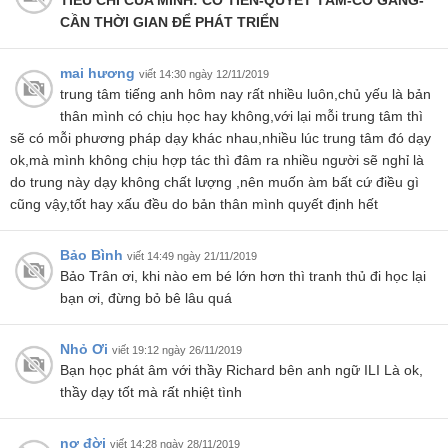
TIÊU CHÍ CỦA MÌNH: CÓ TIỀN-QUYẾT TÂM-CỐ GẮNG-
CẦN THỜI GIAN ĐỂ PHÁT TRIỂN
mai hương
viết 14:30 ngày 12/11/2019
trung tâm tiếng anh hôm nay rất nhiều luôn,chủ yếu là bản
thân mình có chịu học hay không,với lại mỗi trung tâm thì
sẽ có mỗi phương pháp dạy khác nhau,nhiều lúc trung tâm đó dạy
ok,mà mình không chịu hợp tác thì đâm ra nhiều người sẽ nghỉ là
do trung này dạy không chất lượng ,nên muốn àm bất cứ điều gì
cũng vậy,tốt hay xấu đều do bản thân mình quyết định hết
Bảo Bình
viết 14:49 ngày 21/11/2019
Bảo Trân ơi, khi nào em bé lớn hơn thì tranh thủ đi học lại
bạn ơi, đừng bỏ bê lâu quá
Nhỏ Ơi
viết 19:12 ngày 26/11/2019
Bạn học phát âm với thầy Richard bên anh ngữ ILI Là ok,
thầy dạy tốt mà rất nhiệt tình
nợ đời
viết 14:28 ngày 28/11/2019