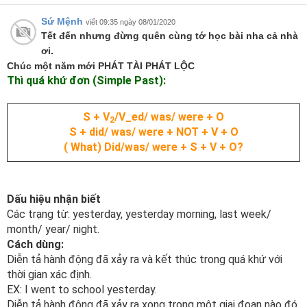
Sứ Mệnh
viết 09:35 ngày 08/01/2020
Tết đến nhưng đừng quên cùng tớ học bài nha cả nhà
ơi.
Chúc một năm mới PHÁT TÀI PHÁT LỘC
Thì quá khứ đơn (Simple Past):
S + V
/V_ed/ was/ were + O
2
S + did/ was/ were + NOT + V + O
( What) Did/was/ were + S + V + O?
Dấu hiệu nhận biết
Các trạng từ: yesterday, yesterday morning, last week/
month/ year/ night.
Cách dùng:
Diễn tả hành động đã xảy ra và kết thúc trong quá khứ với
thời gian xác định.
EX: I went to school yesterday.
Diễn tả hành động đã xảy ra xong trong một giai đoạn nào đó