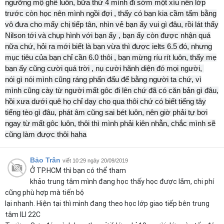
ngưỡng mộ ghê luôn, bữa thứ 4 mình đi sớm một xíu nên lớp
trước còn học nên mình ngồi đợi , thấy có bạn kia cầm tấm bằng
vô đưa cho mấy chị tiếp tân, nhìn vẻ bạn ấy vui gì đâu, rồi lát thấy
Nilson tới và chụp hình với bạn ấy , bạn ấy còn được nhận quá
nữa chứ, hỏi ra mới biết là bạn vừa thì được ielts 6.5 đó, nhưng
mục tiêu của bạn chỉ cần 6.0 thôi , bạn mừng ríu rít luôn, thấy mẹ
bạn ấy cũng cười quá trời , nụ cười hãnh diện đó mọi người,
nói gì nói mình cũng ráng phấn đấu để bằng người ta chứ, vì
mình cũng cày từ người mất gôc đi lên chứ đã có căn bản gì đâu,
hồi xưa dưới quê họ chỉ dạy cho qua thôi chứ có biết tiếng tây
tiếng tèo gì đâu, phát âm cũng sai bét luôn, nên giờ phải tự bơi
ngay từ mất gôc luôn, thôi thì mình phải kiên nhẫn, chắc mình sẽ
cũng làm được thôi haha
Bảo Trân
viết 10:29 ngày 20/09/2019
Ở TP.HCM thì bạn có thể tham
khảo trung tâm mình đang học thấy học được lắm, chi phí
cũng phù hợp mà tiến bộ
lại nhanh. Hiện tại thì mình đang theo học lớp giao tiếp bên trung
tâm ILI 22C