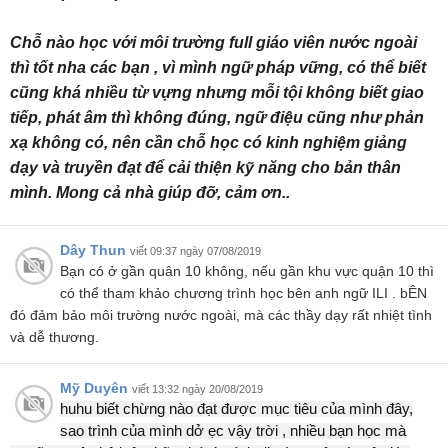
Chỗ nào học với môi trường full giáo viên nước ngoài
thì tốt nha các bạn , vì mình ngữ pháp vững, có thể biết
cũng khá nhiều từ vựng nhưng mỗi tội không biết giao
tiếp, phát âm thì không đúng, ngữ điệu cũng như phản
xạ không có, nên cần chỗ học có kinh nghiệm giảng
dạy và truyền đạt để cải thiện kỹ năng cho bản thân
mình. Mong cả nhà giúp đỡ, cảm ơn..
Dây Thun
viết 09:37 ngày 07/08/2019
Bạn có ở gần quân 10 không, nếu gần khu vực quận 10 thì
có thể tham khảo chương trình học bên anh ngữ ILI . bÊN
đó đảm bảo môi trường nước ngoài, mà các thầy dạy rất nhiệt tình
và dễ thương.
Mỹ Duyên
viết 13:32 ngày 20/08/2019
huhu biết chừng nào đạt được mục tiêu của mình đây,
sao trình của mình dở ẹc vậy trời , nhiều bạn học mà