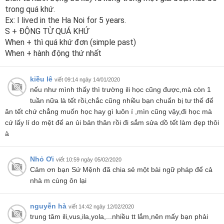
trong quá khứ.
Ex: I lived in the Ha Noi for 5 years.
S + ÐỘNG TỪ QUÁ KHỨ
When + thì quá khứ đơn (simple past)
When + hành động thứ nhất
kiều lê
viết 09:14 ngày 14/01/2020
nếu như mình thấy thì trường ili học cũng được,mà còn 1
tuần nữa là tết rồi,chắc cũng nhiều bạn chuẩn bị tư thế để
ăn tết chứ chẳng muốn học hay gì luôn í ,mìn cũng vậy,đi học mà
cứ lấy lí do mệt để an ủi bản thân rồi đi sắm sửa dồ tết làm đẹp thôi
à
Nhỏ Ơi
viết 10:59 ngày 05/02/2020
Cảm ơn bạn Sứ Mệnh đã chia sẻ một bài ngữ pháp để cả
nhà m cùng ôn lại
nguyễn hà
viết 14:42 ngày 12/02/2020
trung tâm ili,vus,ila,yola,...nhiều tt lắm,nên mấy bạn phải