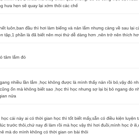
ng hưa hẹn sẽ quay lại xớm thôi các chế
ết luôn,ban đầu thì hơi làm biếng và nản lắm nhưng càng về sau lại 
n tập,1 phần là đã biết nên mọi thứ dễ dàng hơn ,nên trở nên thích hơ
có tâm lắm đó
gang nhiều lần lắm ,học không được là mình thấy nản rồi bỏ,vậy đó nh
 cũng ổn mà không biết sao ,học thì học nhưng sợ lại bị bỏ ngang do n
 gian nửa
ọc cái này ai có thời gian học thì tốt biết mấy,sẵn có điều kiện luyện t
lúc trước thôi,chứ nay đi làm rồi mà học vậy thì hơi đuồi,mình học ở ili
chê mà do mình không có thời gian on bài thôi