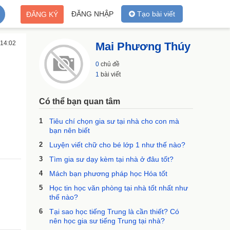
ĐĂNG NHẬP
Tạo bài viết
ĐĂNG KÝ
 14:02
Mai Phương Thúy
0
chủ đề
1
bài viết
Có thể bạn quan tâm
1
Tiêu chí chọn gia sư tại nhà cho con mà
bạn nên biết
2
Luyện viết chữ cho bé lớp 1 như thế nào?
3
Tìm gia sư dạy kèm tại nhà ở đâu tốt?
4
Mách bạn phương pháp học Hóa tốt
5
Học tin học văn phòng tại nhà tốt nhất như
thế nào?
6
Tại sao học tiếng Trung là cần thiết? Có
nên học gia sư tiếng Trung tại nhà?