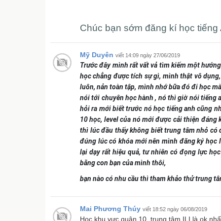
Chúc bạn sớm đăng kí học tiếng 
Mỹ Duyên
viết 14:09 ngày 27/06/2019
Trước đây mình rất vất vả tìm kiếm một hướng 
học chẳng được tích sự gì, mình thật vô dụng,
luôn, nản toàn tập, mình nhớ bữa đó đi học mà 
nói tới chuyên học hành , nó thì giờ nói tiến
hỏi ra mới biết trước nó học tiếng anh cũng n
10 học, level của nó mới được cải thiện đáng 
thì lúc đầu thấy không biết trung tâm nhỏ có 
đúng lúc có khóa mới nên mình đăng ký học luô
lại dạy rất hiệu quả, tư nhiên có đọng lực họ
bằng con bạn của mình thôi,
bạn nào có nhu cầu thì tham khảo thử trung tâ
Mai Phương Thúy
viết 18:52 ngày 06/08/2019
Học khu vực quận 10, trung tâm ILI là ok nh