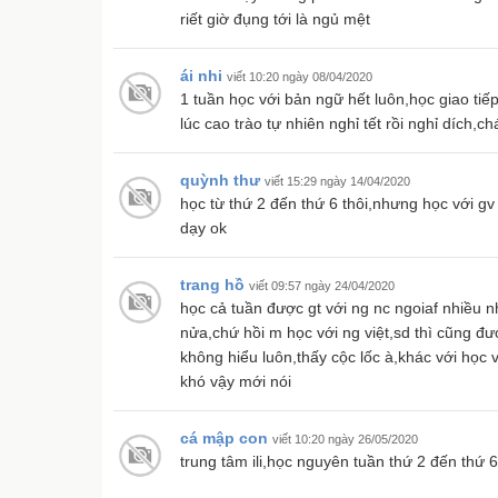
riết giờ đụng tới là ngủ mệt
ái nhi
viết 10:20 ngày 08/04/2020
1 tuần học với bản ngữ hết luôn,học giao ti
lúc cao trào tự nhiên nghỉ tết rồi nghỉ dích,c
quỳnh thư
viết 15:29 ngày 14/04/2020
học từ thứ 2 đến thứ 6 thôi,nhưng học với gv
dạy ok
trang hồ
viết 09:57 ngày 24/04/2020
học cả tuần được gt với ng nc ngoiaf nhiều
nửa,chứ hồi m học với ng việt,sd thì cũng đ
không hiểu luôn,thấy cộc lốc à,khác với học 
khó vậy mới nói
cá mập con
viết 10:20 ngày 26/05/2020
trung tâm ili,học nguyên tuần thứ 2 đến thứ