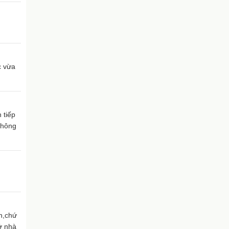
c vừa
 tiếp
không
nh,chứ
ở nhà