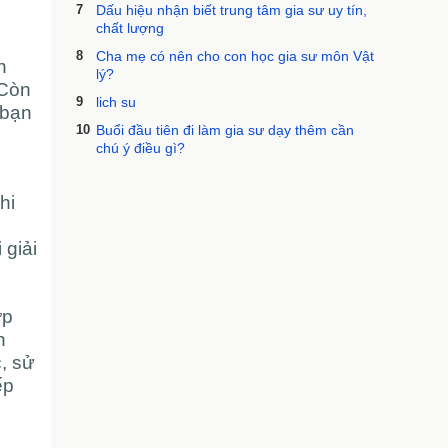
7
Dấu hiệu nhận biết trung tâm gia sư uy tín,
chất lượng
8
Cha mẹ có nên cho con học gia sư môn Vật
n
lý?
 Còn
9
lich su
 bạn
10
Buổi đầu tiên đi làm gia sư dạy thêm cần
chú ý điều gì?
hi
 giải
ợp
h
, sử
ếp