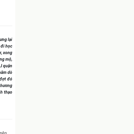
ưng lại
 đi học
ơ, xong
ỡng mộ,
LI quận
thăm dò
 đợt đó
 thương
nh thạo
 nên