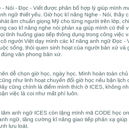
 - Nói - Đọc - Viết được phân bổ hợp lý giúp mình 
nh ngữ thiết yếu. Giờ học kĩ năng Nghe - Nói, thầy 
phát âm chuẩn giọng Mỹ cho từng người trên lớp, ch
ng cao kĩ năng nghe nói phản xạ giúp mình có thể 
i tình huống giao tiếp thông dụng trong công việc 
cô người Việt dạy mình các kĩ năng anh ngữ Đọc - V
cuộc sống, thói quen sinh hoạt của người bản xứ và 
n đúng văn phong bản xứ.
nên dễ chọn giờ học, ngày học. Mình hoàn toàn chủ
 cũng như linh hoạt chuyển đổi giờ học nếu bận lịch
. Đây cũng chính là điểm mình thích ở ICES, không n
n việc là coi như mất phí luôn.
g tâm anh ngữ ICES còn tặng mình mã CODE học on
 anh ngữ, tăng cường kĩ năng giao tiếp phản xạ giúp
nh lưu loát.