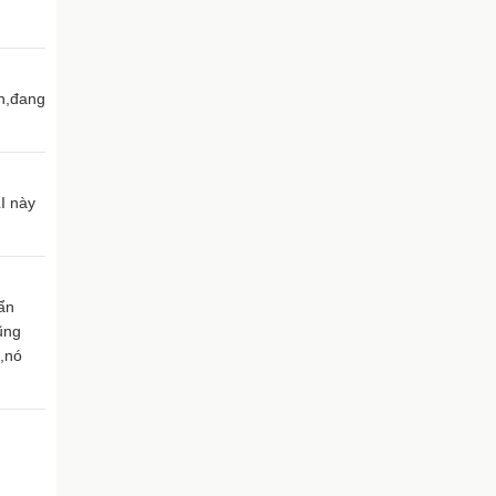
ôn,đang
LI này
ẩn
ũng
n,nó