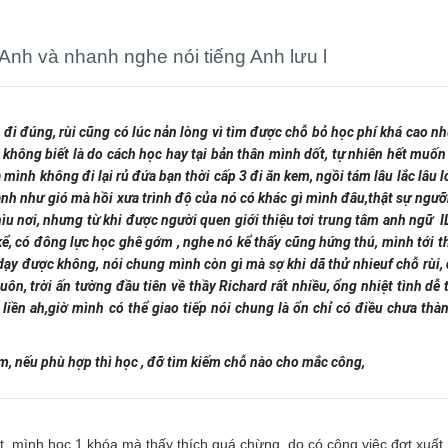
Anh và nhanh nghe nói tiếng Anh lưu l
đi đúng, rùi cũng có lúc nản lòng vì tìm được chỗ bỏ học phí khá cao nh
 không biết là do cách học hay tại bản thân mình dốt, tự nhiên hết muốn
mình không đi lại rủ đứa bạn thời cấp 3 đi ăn kem, ngồi tám lâu lắc lâu l
g anh như gió mà hồi xưa trình độ của nó có khác gì mình đâu,thật sự ngư
hìu nơi, nhưng từ khi được người quen giới thiệu tơi trung tâm anh ngữ I
kể, có đông lực học ghê gớm , nghe nó kể thấy cũng hứng thú, mình tới 
dạy được không, nói chung mình còn gì mà sợ khi dã thử nhieuf chỗ rùi,
n, trời ấn tường đầu tiên về thầy Richard rất nhiều, ổng nhiệt tình dễ
c liền ah,giờ mình có thể giao tiếp nói chung là ổn chỉ có điều chưa thà
m, nếu phù hợp thì học , đỡ tìm kiếm chỗ nào cho mắc công,
ất, mình học 1 khóa mà thấy thích quá chừng. do có công việc đợt xuất