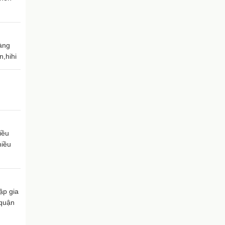
càng
n,hihi
iều
hiều
ập gia
,quận