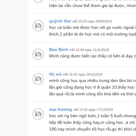
hiện tại vẫn chưa thể tham gia lại được, như
quỳnh thư
viết 10:20 ngày 08/08/2019
học cả tuần mà được học với gv nước ngoài h
thích,1 phần là do học mà có môi trường luyệ
Bảo Bình
viết 14:49 ngày 21/11/2019
Mình cũng được biết các thầy cô bên ili dạy 
thị nở
viết 15:25 ngày 28/11/2019
mình cũng học qua nhiều trung tâm lắm,bỏ n
lần,giờ cũng đang học ở ili quận 10,thấy học
lần quá rồi,là mình cũng tốn khá tiền và thời
mai hương
viết 15:20 ngày 17/12/2019
học với ng bản ngữ luôn,1 tuần 5 buổi,nhưng h
tiếp đồ luôn thấy cũng hay,m cũng học ,à chỉ 
190,nay mình chuyển tối học rồi,gv thì khỏi 