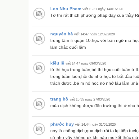
Lan Nhu Pham
viết 15:31 ngày 14/01/2020
Tớ thì rất thích phương pháp dạy của thầy R
nguyễn hà
viết 14:47 ngày 12/02/2020
trung tâm ili quận 10.học với bản ngữ mà học 
làm chắc đuối lắm
kiều lê
viết 14:47 ngày 09/03/2020
tớ thì học trong tuần,bé thì học cuối tuần ở
trong tuần luôn,hồi đó nhớ học từ bắt đầu l
trách được ,bé m nó học nó nhớ lâu lắm ,m
trang hồ
viết 15:35 ngày 27/03/2020
mùa dịch không được đến trường thì ở nhà 
phước huy
viết 14:44 ngày 31/03/2020
nay là chống dịch,qua dịch rồi ta lại tiếp tu
cứ như vậy không pk khi nào ms kết thúc.giờ 