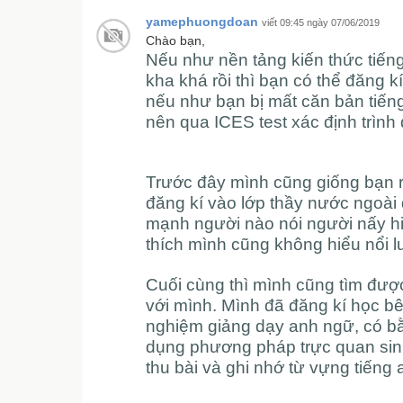
yamephuongdoan
viết 09:45 ngày 07/06/2019
Chào bạn,
Nếu như
nền tảng kiến thức tiế
kha khá rồi thì bạn có thể đăng 
nếu như bạn bị mất căn bản tiếng
nên qua ICES test xác định trình
Trước đây mình cũng giống bạn rấ
đăng kí vào lớp thầy nước ngoài d
mạnh người nào nói người nấy hiể
thích mình cũng không hiểu nổi 
Cuối cùng thì mình cũng tìm đượ
với mình. Mình đã đăng kí học b
nghiệm giảng dạy anh ngữ, có bằ
dụng phương pháp trực quan sin
thu bài và ghi nhớ từ vựng tiếng 