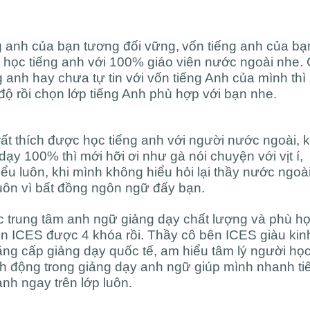
ng anh của bạn tương đối vững,
vốn tiếng anh của bạ
kí học tiếng anh với 100% giáo viên nước ngoài nhe.
 anh hay chưa tự tin với vốn tiếng Anh của mình thì
 độ rồi chọn lớp tiếng Anh phù hợp với bạn nhe.
t thích được học tiếng anh với người nước ngoài, k
ạy 100% thì mới hỡi ơi như gà nói chuyện với vịt í,
u luôn, khi mình không hiểu hỏi lại thầy nước ngoài
luôn vì bất đồng ngôn ngữ đấy bạn.
c trung tâm anh ngữ giảng dạy chất lượng và phù h
ên ICES được 4 khóa rồi. Thầy cô bên ICES giàu kin
ng cấp giảng dạy quốc tế, am hiểu tâm lý người học
h động trong giảng dạy anh ngữ giúp mình nhanh ti
anh ngay trên lớp luôn.