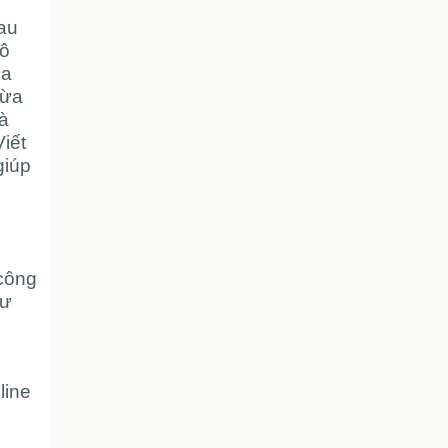
mau
cô
ia
vừa
và
iết
giúp
 công
hư
line