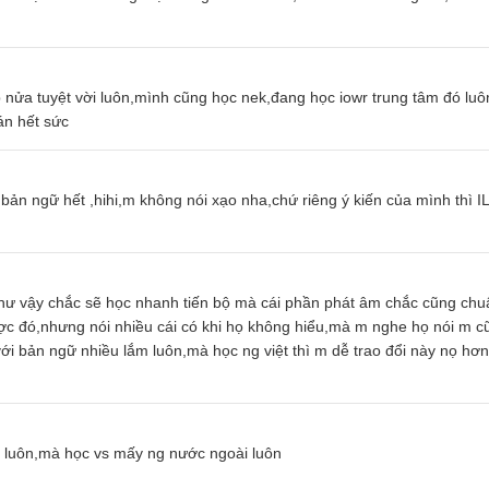
ếp nửa tuyệt vời luôn,mình cũng học nek,đang học iowr trung tâm đó lu
hán hết sức
 bản ngữ hết ,hihi,m không nói xạo nha,chứ riêng ý kiến của mình thì I
 như vậy chắc sẽ học nhanh tiến bộ mà cái phần phát âm chắc cũng chu
ược đó,nhưng nói nhiều cái có khi họ không hiểu,mà m nghe họ nói m c
với bản ngữ nhiều lắm luôn,mà học ng việt thì m dễ trao đổi này nọ hơ
 6 luôn,mà học vs mấy ng nước ngoài luôn