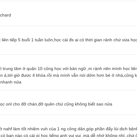
ichard
liên tiếp 5 buổi 1 tuần luôn,học cái đs ai có thời gian rảnh chứ vừa họ
 ILI trung tâm ở quận 10 cũng học với bản ngữ ,m rảnh nên mình học liên
uôn á,tới giờ được 4 khóa rồi mà mình vẫn nói dởm hơn bé ở nhà,cũng 
à nhanh nửa
học onl cho đỡ chán,đỡ quên chứ cũng không biết sao nửa
ck,ở nahf làm tốt nhiệm vuh của 1 ng công dân,góp phần đẩy lùi dịch bệ
có bạn nào có cái gì học tiếng anh vui vui ,mà dễ nhớ không nhỉ,.chứ 