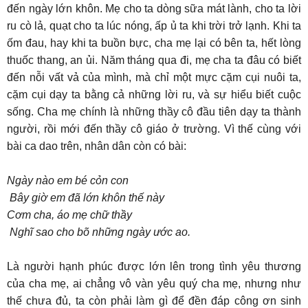
đến ngày lớn khôn. Mẹ cho ta dòng sữa mát lành, cho ta lời
ru cò lả, quạt cho ta lúc nóng, ấp ủ ta khi trời trở lạnh. Khi ta
ốm đau, hay khi ta buồn bực, cha mẹ lại có bên ta, hết lòng
thuốc thang, an ủi. Năm tháng qua đi, mẹ cha ta đâu có biết
đến nỗi vất vả của mình, mà chỉ một mực cặm cụi nuôi ta,
cặm cụi dạy ta bằng cả những lời ru, và sự hiểu biết cuộc
sống. Cha mẹ chính là những thầy cô đầu tiên dạy ta thành
người, rồi mới đến thầy cô giáo ở trường. Vì thế cùng với
bài ca dao trên, nhân dân còn có bài:
Ngày nào em bé cỏn con
Bây giờ em đã lớn khôn thế này
Cơm cha, áo mẹ chữ thầy
Nghĩ sao cho bõ những ngày ước ao.
Là người hạnh phúc được lớn lên trong tình yêu thương
của cha mẹ, ai chẳng vô vàn yêu quý cha mẹ, nhưng như
thế chưa đủ, ta còn phải làm gì để đền đáp công ơn sinh