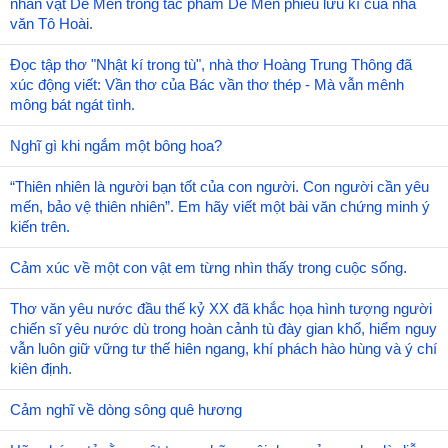
nhân vật Dế Mèn trong tác phẩm Dế Mèn phiêu lưu kí của nhà
văn Tô Hoài.
Đọc tập thơ "Nhật kí trong tù", nhà thơ Hoàng Trung Thông đã
xúc động viết: Vần thơ của Bác vần thơ thép - Mà vẫn mênh
mông bát ngát tình.
Nghĩ gì khi ngắm một bông hoa?
“Thiên nhiên là người bạn tốt của con người. Con người cần yêu
mến, bảo vệ thiên nhiên”. Em hãy viết một bài văn chứng minh ý
kiến trên.
Cảm xúc về một con vật em từng nhìn thấy trong cuộc sống.
Thơ văn yêu nước đầu thế kỷ XX đã khắc họa hình tượng người
chiến sĩ yêu nước dù trong hoàn cảnh tù đày gian khổ, hiểm nguy
vẫn luôn giữ vững tư thế hiên ngang, khí phách hào hùng và ý chí
kiên định.
Cảm nghĩ về dòng sông quê hương