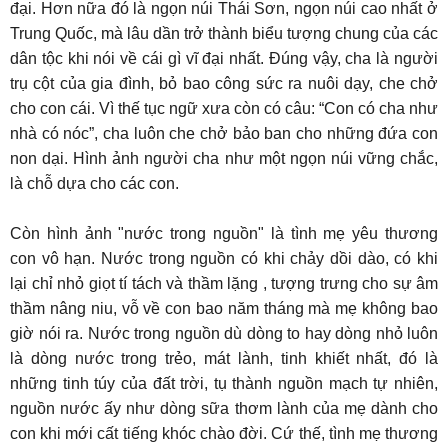
đại. Hơn nữa đó là ngọn núi Thái Sơn, ngọn núi cao nhất ở
Trung Quốc, mà lâu dần trở thành biểu tượng chung của các
dân tộc khi nói về cái gì vĩ đại nhất. Đúng vậy, cha là người
trụ cột của gia đình, bỏ bao công sức ra nuôi dạy, che chở
cho con cái. Vì thế tục ngữ xưa còn có câu: “Con có cha như
nhà có nóc”, cha luôn che chở bảo ban cho những đứa con
non dại. Hình ảnh người cha như một ngọn núi vững chắc,
là chỗ dựa cho các con.
Còn hình ảnh "nước trong nguồn" là tình mẹ yêu thương
con vô hạn. Nước trong nguồn có khi chảy dồi dào, có khi
lại chỉ nhỏ giọt tí tách và thầm lặng , tượng trưng cho sự âm
thầm nâng niu, vỗ về con bao năm tháng mà mẹ không bao
giờ nói ra. Nước trong nguồn dù dòng to hay dòng nhỏ luôn
là dòng nước trong trẻo, mát lành, tinh khiết nhất, đó là
những tinh túy của đất trời, tụ thành nguồn mạch tự nhiên,
nguồn nước ấy như dòng sữa thơm lành của mẹ dành cho
con khi mới cất tiếng khóc chào đời. Cứ thế, tình mẹ thương