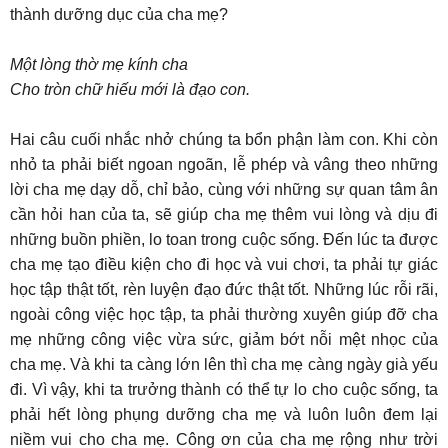
thành dưỡng dục của cha mẹ?
Một lòng thờ mẹ kính cha
Cho tròn chữ hiếu mới là đạo con.
Hai câu cuối nhắc nhở chúng ta bổn phận làm con. Khi còn
nhỏ ta phải biết ngoan ngoãn, lễ phép và vâng theo những
lời cha mẹ dạy dỗ, chỉ bảo, cùng với những sự quan tâm ân
cần hỏi han của ta, sẽ giúp cha mẹ thêm vui lòng và dịu đi
những buồn phiền, lo toan trong cuộc sống. Đến lúc ta được
cha mẹ tạo điều kiện cho đi học và vui chơi, ta phải tự giác
học tập thật tốt, rèn luyện đạo đức thật tốt. Những lúc rỗi rãi,
ngoài công việc học tập, ta phải thường xuyên giúp đỡ cha
mẹ những công việc vừa sức, giảm bớt nỗi mệt nhọc của
cha mẹ. Và khi ta càng lớn lên thì cha mẹ càng ngày già yếu
đi. Vì vậy, khi ta trưởng thành có thể tự lo cho cuộc sống, ta
phải hết lòng phụng dưỡng cha mẹ và luôn luôn đem lại
niềm vui cho cha mẹ. Công ơn của cha mẹ rộng như trời