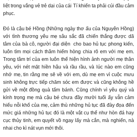
liệt trong vắng vẻ trẻ dại của cái Tí khiến ta phải cúi đầu cảm
phục.
Đó là cậu bé Hồng (Những ngày thơ ấu của Nguyên Hồng)
với tình thương yêu mẹ sâu sắc đã chiến thắng được dã
tâm của bà cô, người đại diện cho bao hủ tục phong kiến,
luôn tìm mọi cách thâm hiểm hòng chia rõ em với mẹ em.
Trong tâm trí của em luôn thể hiện hình ảnh người mẹ thân
yêu, với nét mặt hiền hậu và rầu rầu, và lúc nào em cũng
nhớ mẹ, tin rằng mẹ sẽ về với em, dù mẹ em vì cuộc mưu
sinh không trực tiếp chăm sóc em được và cũng không hề
gửi về một đồng quà tấm bánh. Cũng chính vì yêu quý và
kính trọng mẹ mà cậu bé chưa đầy mười tuổi ấy vẫn cảm
hiểu nỗi khổ của mẹ, cảm thù những hủ tục đã đày đọa đến
mức giá những hủ tục đó là một vật cụ thể như hòn đá hay
cục thủy tinh, em quyết vồ ngay lấy mà cắn, mà nghiến, nà
nhai cho kì nát vụn mới thôi.