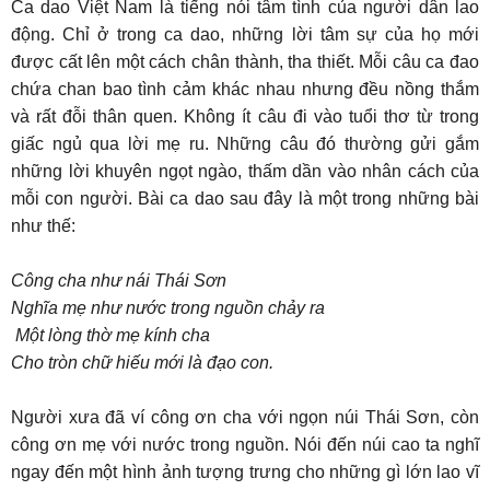
Ca dao Việt Nam là tiếng nói tâm tình của người dân lao
động. Chỉ ở trong ca dao, những lời tâm sự của họ mới
được cất lên một cách chân thành, tha thiết. Mỗi câu ca đao
chứa chan bao tình cảm khác nhau nhưng đều nồng thắm
và rất đỗi thân quen. Không ít câu đi vào tuổi thơ từ trong
giấc ngủ qua lời mẹ ru. Những câu đó thường gửi gắm
những lời khuyên ngọt ngào, thấm dần vào nhân cách của
mỗi con người. Bài ca dao sau đây là một trong những bài
như thế:
Công cha như nái Thái Sơn
Nghĩa mẹ như nước trong nguồn chảy ra
Một lòng thờ mẹ kính cha
Cho tròn chữ hiếu mới là đạo con.
Người xưa đã ví công ơn cha với ngọn núi Thái Sơn, còn
công ơn mẹ với nước trong nguồn. Nói đến núi cao ta nghĩ
ngay đến một hình ảnh tượng trưng cho những gì lớn lao vĩ