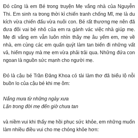
Đó cũng là em Bé trong truyện Mẹ vắng nhà của Nguyễn
Thi. Em sinh ra trong thời kì chiến tranh chống Mĩ, mẹ là du
kích vừa chiến đấu vừa nuôi con. Bé rất thương mẹ nên đã
đưa đôi vai bé nhỏ của em ra gánh vác việc nhà giúp mẹ.
Mẹ đi vắng em vẫn luôn nhìn thây mẹ âu yếm em, mẹ về
nhà, em cùng các em quấn quýt làm tan biến đi những vất
vả, hiểm nguy mà mẹ em vừa phải trải qua. Những đứa con
ngoan là nguồn sức mạnh cho người mẹ.
Đó là cậu bé Trần Đăng Khoa có tài làm thơ đã biểu lộ nỗi
buồn lo của cậu bé khi mẹ ôm:
Nắng mưa từ những ngày xưa
Lặn trong đời mẹ đến giờ chưa tan
và niềm vui khi thấy mẹ hồi phục sức khỏe, em những muốn
làm nhiều điều vui cho mẹ chóng khỏe hơn: