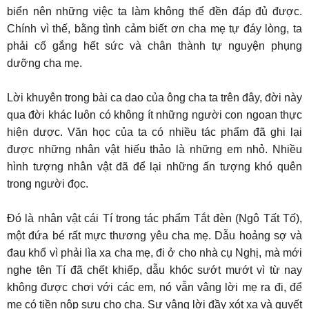
biển nên những việc ta làm không thể đền đáp đủ được.
Chính vì thế, bằng tình cảm biết ơn cha mẹ tự đáy lòng, ta
phải cố gắng hết sức và chân thành tự nguyện phụng
dưỡng cha mẹ.
Lời khuyên trong bài ca dao của ông cha ta trên đây, đời này
qua đời khác luôn có không ít những người con ngoan thực
hiện dược. Văn học của ta có nhiều tác phẩm đã ghi lại
được những nhân vật hiếu thảo là những em nhỏ. Nhiều
hình tượng nhân vật đã để lại những ấn tượng khó quên
trong người đọc.
Đó là nhân vật cái Tí trong tác phẩm Tắt đèn (Ngô Tất Tố),
một đứa bé rất mực thương yêu cha mẹ. Dẫu hoảng sợ và
đau khổ vì phải lìa xa cha mẹ, đi ở cho nhà cụ Nghị, mà mới
nghe tên Tí đã chết khiếp, dẫu khóc sướt mướt vì từ nay
không được chơi với các em, nó vẫn vâng lời mẹ ra đi, để
mẹ có tiền nộp sưu cho cha. Sự vâng lời đầy xót xa và quyết