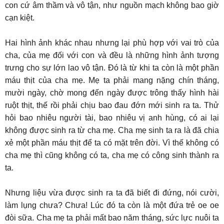
con cứ âm thầm và vô tận, như nguồn mạch không bao giờ
cạn kiệt.
Hai hình ảnh khác nhau nhưng lại phù hợp với vai trò của
cha, của mẹ đối với con và đều là những hình ảnh tượng
trưng cho sự lớn lao vô tận. Đó là từ khi ta còn là một phần
máu thịt của cha mẹ. Mẹ ta phải mang nặng chín tháng,
mười ngày, chờ mong đến ngày được trông thấy hình hài
ruột thịt, thế rồi phải chịu bao đau đớn mới sinh ra ta. Thử
hỏi bao nhiêu người tài, bao nhiêu vị anh hùng, có ai lại
không được sinh ra từ cha mẹ. Cha mẹ sinh ta ra là đã chia
xẻ một phần máu thịt để ta có mặt trên đời. Vì thế không có
cha mẹ thì cũng không có ta, cha mẹ có công sinh thành ra
ta.
Nhưng liệu vừa được sinh ra ta đã biết đi đứng, nói cười,
làm lụng chưa? Chưa! Lúc đó ta còn là một đứa trẻ oe oe
đòi sữa. Cha mẹ ta phải mất bao năm tháng, sức lực nuôi ta