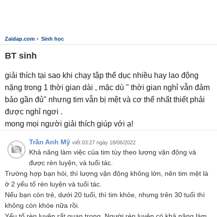
›
Zaidap.com
Sinh học
BT sinh
giải thích tại sao khi chạy tập thể dục nhiều hay lao động
nặng trong 1 thời gian dài , mặc dù " thời gian nghỉ vẫn đảm
bảo gần đủ" nhưng tim vẫn bị mệt và cơ thể nhất thiết phải
được nghỉ ngơi .
mong mọi người giải thích giúp với ạ!
Trần Anh Mỹ
viết 03:27 ngày 18/06/2022
Khả năng làm việc của tim tùy theo lượng vận động và
được rèn luyện, và tuổi tác.
Trường hợp bạn hỏi, thì lượng vận động không lớn, nên tim mệt là
ở 2 yếu tố rèn luyện và tuổi tác.
Nếu bạn còn trẻ, dưới 20 tuổi, thì tim khỏe, nhưng trên 30 tuổi thì
không còn khỏe nữa rồi.
Yếu tố rèn luyện rất quan trọng. Người rèn luyện có khả năng làm