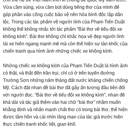
Vừa cầm súng, vừa cầm bút dùng tiếng thơ của mình để
góp phần vào công cuộc bảo vệ nền hòa bình độc lập dân
tộc. Trong các tác phẩm về người lính của Phạm Tiến Duật
không thể không nhắc tới tác phẩm “Bài thơ về tiểu đội xe
không kính”. Bài thơ không chỉ khắc họa vẻ đẹp người lính
lái xe hiên ngang mạnh mẽ mà còn thể hiện sự tàn khốc của
chiến tranh qua hình ảnh những chiếc xe không kính.
Những chiếc xe không kính của Phạm Tiến Duật là hình ảnh
có thật, và thật đến trần trụi, chỉ có ở trên tuyến đường
Trường Sơn những năm tháng đất nước kháng chiến chống
Mỹ. Cách đặt nhan đề bài thơ đã gây ấn tượng đầu tiên đối
với người đọc. “Bài thơ về tiểu đội xe không kính”, nhan đề
khá dài và tác giả thêm vào hai chữ “bài thơ” nhằm muốn
khẳng định và nhấn mạnh chất thơ có trong bài thơ, thể hiện
được tâm hồn và cái nhìn lãng mạn của tác giả trước hiện
thực chiến tranh khốc liệt, gian khổ.