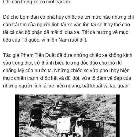
Chỉ cần trong xe có một trái tim”
Dù cho bom đạn có phá hủy chiếc xe tới mức nào nhưng chỉ
cần trái tim của người lính lái xe vẫn tồn tại sẽ thay thế cho
tất cả các bộ phận đã mất đi của xe. Tất cả hướng về mục
tiêu của Tổ quốc, vì miền Nam ruột thịt.
Tác giả Phạm Tiến Duật đã đưa những chiếc xe không kính
vào trong thơ, trở thành biểu tượng độc đáo cho thời kì
chống Mỹ của nước ta. Những chiếc xe vừa phơi bày hiện
thực chiến tranh khốc liệt và dữ dội, vừa tô đậm vẻ đẹp của
những người lính lái xe hiên ngang, bất khuất và lạc quan.