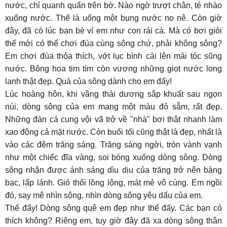
nước, chỉ quanh quẩn trên bờ. Nào ngờ trượt chân, té nhào
xuống nước. Thế là uống một bụng nước no nê. Còn giờ
đây, đã có lúc bạn bè ví em như con rái cá. Mà có bơi giỏi
thế mới có thể chơi đùa cùng sông chứ, phải không sông?
Em chơi đùa thỏa thích, vớt lục bình cài lên mái tóc sũng
nước. Bông hoa tim tím còn vương những giọt nước long
lanh thật đẹp. Quà của sông dành cho em đấy!
Lúc hoàng hôn, khi vầng thái dương sắp khuất sau ngọn
núi, dòng sông của em mang một màu đỏ sẫm, rất đẹp.
Những đàn cá cung vội vã trở về "nhà" bơi thật nhanh làm
xao động cả mặt nước. Còn buổi tối cũng thật là đẹp, nhất là
vào các đêm trăng sáng. Trăng sáng ngời, tròn vành vạnh
như một chiếc đĩa vàng, soi bóng xuống dòng sông. Dòng
sông nhận được ánh sáng dìu dịu của trăng trở nên bàng
bạc, lấp lánh. Gió thổi lồng lộng, mát mẻ vô cùng. Em ngồi
đó, say mê nhìn sông, nhìn dòng sông yêu dấu của em.
Thế đấy! Dòng sông quê em đẹp như thế đấy. Các bạn có
thích không? Riêng em, tuy giờ đây đã xa dòng sông thân