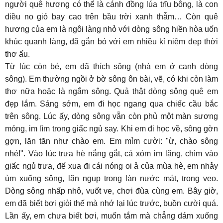
người quê hương có thể là cánh đồng lúa trĩu bông, là con
diều no gió bay cao trên bầu trời xanh thẫm… Còn quê
hương của em là ngôi làng nhỏ với dòng sông hiền hòa uốn
khúc quanh làng, đã gắn bó với em nhiều kỉ niệm đẹp thời
thơ ấu.
Từ lúc còn bé, em đã thích sông (nhà em ở cạnh dòng
sông). Em thường ngồi ở bờ sông ôn bài, vẽ, có khi còn làm
thơ nữa hoặc là ngắm sông. Quả thật dòng sông quê em
đẹp lắm. Sáng sớm, em đi học ngang qua chiếc cầu bắc
trên sông. Lúc ấy, dòng sông vẫn còn phủ một màn sương
mỏng, im lìm trong giấc ngủ say. Khi em đi học về, sông gờn
gợn, lăn tăn như chào em. Em mỉm cười: "ừ, chào sông
nhé!". Vào lúc trưa hè nắng gắt, cả xóm im lặng, chìm vào
giấc ngủ trưa, đế xua đi cái nóng oi ả của mùa hè, em nhảy
ùm xuống sông, lặn ngụp trong làn nước mát, trong veo.
Dòng sông nhấp nhô, vuốt ve, chơi đùa cùng em. Bây giờ,
em đã biết bơi giỏi thế mà nhớ lại lúc trước, buồn cười quá.
Lần ấy, em chưa biết bơi, muốn tắm mà chẳng dám xuống