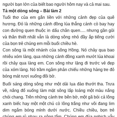
người bạn lớn của biết bao người hôm nay và cả mai sau.
Tả một dòng sông – Bài làm 2
Tuổi thơ của em gắn liền với những cảnh đẹp của quê
hương. Đó là những cánh đồng lúa thẳng cánh cò bay hay
con đường quen thuộc in dấu chân quen…. nhưng gần gũi
và thân thiết nhất vẫn là dòng sông nhỏ đầy ắp tiếng cười
của bọn trẻ chúng em mỗi buổi chiều hè.
Con sông là một nhánh của sông Hồng. Nó chảy qua bao
nhiêu xóm làng, qua những cánh đồng xanh mướt lúa khoai
rồi chảy qua làng em. Con sông như lặng đi trước vẻ đẹp
của xóm làng. Nó trầm ngâm phản chiếu những hàng tre đỏ
bóng mát rượi xuống đôi bờ.
Buổi sáng dòng sông như một dải lụa đào thướt tha. Trưa
về, nắng đổ xuống làm mặt sông lấp loáng một màu nắng
chói chang. Trên những cành tre bên bờ, một gã bói cá lông
xanh biếc hay một một chú cò lông trắng như vôi đang lim
dim ngắm bóng mình dưới nước. Chiều chiều, bọn trẻ
chúng em rủ nhau ra sông tắm. Chúng em đùa nghịch vẫy