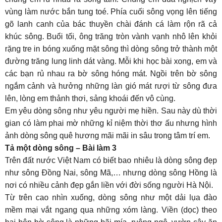
vùng làm nước bắn tung toé. Phía cuối sông vọng lên tiếng
gõ lanh canh của bác thuyền chài đánh cá làm rộn rã cả
khúc sông. Buổi tối, ông trăng tròn vành vạnh nhô lên khỏi
rặng tre in bóng xuống mặt sông thì dòng sông trở thành một
đường trăng lung linh dát vàng. Mỗi khi học bài xong, em và
các bạn rủ nhau ra bờ sông hóng mát. Ngồi trên bờ sông
ngắm cảnh và hưởng những làn gió mát rượi từ sông đưa
lên, lòng em thảnh thơi, sảng khoái đến vô cùng.
Em yêu dòng sông như yêu người mẹ hiền. Sau này dù thời
gian có làm phai mờ những kỉ niệm thời thơ ấu nhưng hình
ảnh dòng sông quê hương mãi mãi in sâu trong tâm trí em.
Tả một dòng sông – Bài làm 3
Trên đất nước Việt Nam có biết bao nhiêu là dòng sông đẹp
như sông Đồng Nai, sông Mã,… nhưng dòng sông Hồng là
nơi có nhiều cảnh đẹp gắn liền với đời sống người Hà Nội.
Từ trên cao nhìn xuống, dòng sông như một dải lụa đào
mềm mại vắt ngang qua những xóm làng. Viền (dọc) theo