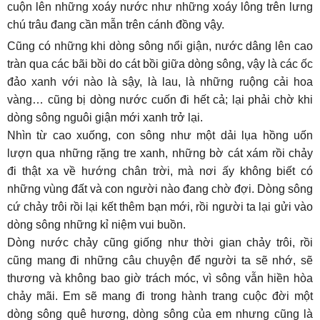
cuộn lên những xoáy nước như những xoáy lông trên lưng
chú trâu đang cần mẫn trên cánh đồng vậy.
Cũng có những khi dòng sông nổi giận, nước dâng lên cao
tràn qua các bãi bồi do cát bồi giữa dòng sông, vậy là các ốc
đảo xanh với nào là sậy, là lau, là những ruộng cải hoa
vàng… cũng bị dòng nước cuốn đi hết cả; lại phải chờ khi
dòng sông nguôi giận mới xanh trở lại.
Nhìn từ cao xuống, con sông như một dải lụa hồng uốn
lượn qua những rặng tre xanh, những bờ cát xám rồi chảy
đi thật xa về hướng chân trời, mà nơi ấy không biết có
những vùng đất và con người nào đang chờ đợi. Dòng sông
cứ chảy trôi rồi lại kết thêm bạn mới, rồi người ta lại gửi vào
dòng sông những kỉ niệm vui buồn.
Dòng nước chảy cũng giống như thời gian chảy trôi, rồi
cũng mang đi những câu chuyện để người ta sẽ nhớ, sẽ
thương và không bao giờ trách móc, vì sông vẫn hiền hòa
chảy mãi. Em sẽ mang đi trong hành trang cuộc đời một
dòng sông quê hương, dòng sông của em nhưng cũng là