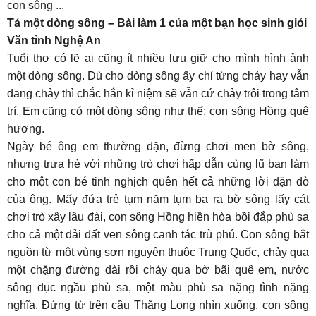
con sông ...
Tả một dòng sông – Bài làm 1 của một bạn học sinh giỏi
Văn tỉnh Nghệ An
Tuổi thơ có lẽ ai cũng ít nhiều lưu giữ cho mình hình ảnh
một dòng sông. Dù cho dòng sông ấy chỉ từng chảy hay vẫn
đang chảy thì chắc hẳn kỉ niệm sẽ vẫn cứ chảy trôi trong tâm
trí. Em cũng có một dòng sông như thế: con sông Hồng quê
hương.
Ngày bé ông em thường dặn, đừng chơi men bờ sông,
nhưng trưa hè với những trò chơi hấp dẫn cùng lũ bạn làm
cho một con bé tinh nghịch quên hết cả những lời dặn dò
của ông. Mấy đứa trẻ tụm năm tụm ba ra bờ sông lấy cát
chơi trò xây lâu đài, con sông Hồng hiền hòa bồi đắp phù sa
cho cả một dải đất ven sông canh tác trù phú. Con sông bắt
nguồn từ một vùng sơn nguyên thuộc Trung Quốc, chảy qua
một chặng đường dài rồi chảy qua bờ bãi quê em, nước
sông đục ngầu phù sa, một màu phù sa nặng tình nặng
nghĩa. Đứng từ trên cầu Thăng Long nhìn xuống, con sông