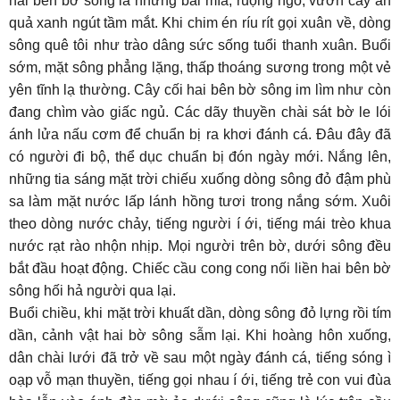
hai bên bờ sông là những bãi mía, ruộng ngô, vườn cây ăn
quả xanh ngút tầm mắt. Khi chim én ríu rít gọi xuân về, dòng
sông quê tôi như trào dâng sức sống tuổi thanh xuân. Buổi
sớm, mặt sông phẳng lặng, thấp thoáng sương trong một vẻ
yên tĩnh lạ thường. Cây cối hai bên bờ sông im lìm như còn
đang chìm vào giấc ngủ. Các dãy thuyền chài sát bờ le lói
ánh lửa nấu cơm để chuẩn bị ra khơi đánh cá. Đâu đây đã
có người đi bộ, thể dục chuẩn bị đón ngày mới. Nắng lên,
những tia sáng mặt trời chiếu xuống dòng sông đỏ đậm phù
sa làm mặt nước lấp lánh hồng tươi trong nắng sớm. Xuôi
theo dòng nước chảy, tiếng người í ới, tiếng mái trèo khua
nước rạt rào nhộn nhịp. Mọi người trên bờ, dưới sông đều
bắt đầu hoạt động. Chiếc cầu cong cong nối liền hai bên bờ
sông hối hả người qua lại.
Buổi chiều, khi mặt trời khuất dần, dòng sông đỏ lựng rồi tím
dần, cảnh vật hai bờ sông sẫm lại. Khi hoàng hôn xuống,
dân chài lưới đã trở về sau một ngày đánh cá, tiếng sóng ì
oạp vỗ mạn thuyền, tiếng gọi nhau í ới, tiếng trẻ con vui đùa