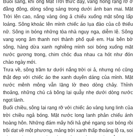
Buổi sáng, khi ông Mặt Trời thức dậy, vầng hồng rạng rỡ ở
đằng đông, dòng sông sáng trong dưới ánh ban mai. Mặt
Trời lên cao, nắng vàng óng ả chiếu xuống mặt sông lấp
loáng. Sông khoác lên mình chiếc áo lụa đào của cô thiếu
nữ. Sông in bóng những tòa nhà nguy nga, diễm lệ. Sông
vang vọng âm thanh nơi thành phố quê em. Hai bên bờ
sông, hàng dừa xanh nghiêng mình soi bóng xuống mặt
nước gương trong, chim chóc đua nhau ca hót như đón
chào ngày mới.
Trưa về, sông trầm tư dưới nắng trời oi ả, nhưng nó cũng
thật đẹp với chiếc áo the xanh duyên dáng của mình. Mặt
nước mênh mông vẫn lặng lờ theo dòng chảy. Thỉnh
thoảng, những chú cá bông lại quẫy nhẹ dưới dòng nước
ngọt lành.
Buổi chiều, sông lại rạng rỡ với chiếc áo vàng lung linh của
trời chiều ngả bóng. Mặt nước long lanh phản chiếu ánh
hoàng hôn. Những đám mây hối hả ghé ngang soi bóng rồi
trôi dạt về một phương, mảng trời xanh thấp thoáng lộ ra, soi