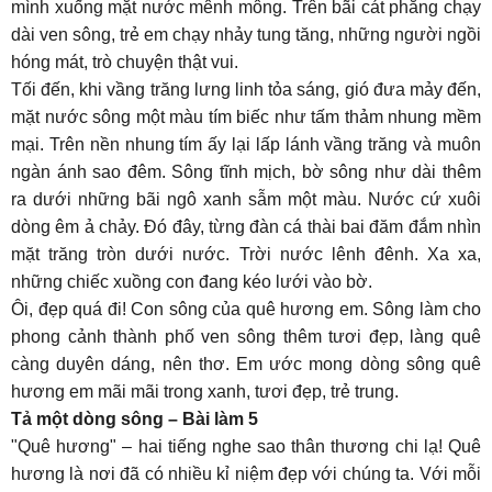
mình xuống mặt nước mênh mông. Trên bãi cát phẳng chạy
dài ven sông, trẻ em chạy nhảy tung tăng, những người ngồi
hóng mát, trò chuyện thật vui.
Tối đến, khi vầng trăng lưng linh tỏa sáng, gió đưa mảy đến,
mặt nước sông một màu tím biếc như tấm thảm nhung mềm
mại. Trên nền nhung tím ấy lại lấp lánh vầng trăng và muôn
ngàn ánh sao đêm. Sông tĩnh mịch, bờ sông như dài thêm
ra dưới những bãi ngô xanh sẫm một màu. Nước cứ xuôi
dòng êm ả chảy. Đó đây, từng đàn cá thài bai đăm đắm nhìn
mặt trăng tròn dưới nước. Trời nước lênh đênh. Xa xa,
những chiếc xuồng con đang kéo lưới vào bờ.
Ôi, đẹp quá đi! Con sông của quê hương em. Sông làm cho
phong cảnh thành phố ven sông thêm tươi đẹp, làng quê
càng duyên dáng, nên thơ. Em ước mong dòng sông quê
hương em mãi mãi trong xanh, tươi đẹp, trẻ trung.
Tả một dòng sông – Bài làm 5
"Quê hương" – hai tiếng nghe sao thân thương chi lạ! Quê
hương là nơi đã có nhiều kỉ niệm đẹp với chúng ta. Với mỗi