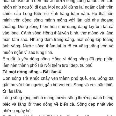
hòa lẫn vào ánh đèn mờ ảo dưới sông cũng là lúc trên cầu
nhộn nhịp người đi dạo. Mọi người dừng lại ngắm cảnh trên
chiếc cầu Long Biên cổ kính hàng trăm năm. Họ thả hồn
mình trên dòng sông mênh mông với làn gió nhẹ thoang
thoảng. Dòng sông hiền hòa như đang dang tay ôm tất cả
vào lòng. Cảnh sông Hồng thật yên bình, thơ mộng và lãng
mạn làm sao. Những đêm trăng sáng, mặt sông lấp loáng
ánh vàng. Nước sông thẫm lại in rõ cả vầng trăng tròn và
muôn ngàn vì sao lung linh.
Em rất là yêu dòng sông Hồng vì dòng sông đã góp phần
làm nên thành phố Hà Nội thêm tươi đẹp, trù phú.
Tả một dòng sông – Bài làm 4
Con sông Trà Khúc chảy ven thành phố quê. em. Sông đã
gắn bó với bao người, gắn bó với em. Sông và em thân thiết
từ lâu lắm.
Lòng sông rộng mênh mông, nước sông thường xanh biêng
biếc và lặng lờ theo dòng về biển cả. Sông đẹp nhất vào
những ngày hè.