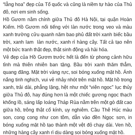
“lẵng hoa” đẹp của Tổ quốc và cũng là niềm tự hào của Thủ
đô, nơi em sinh sống.
Hồ Gươm nằm chính giữa Thủ đô Hà Nội, tại quận Hoàn
Kiếm. Hồ Gươm nổi tiếng với làn nước trong veo và màu
xanh trường cửu quanh năm bao phủ đất trời xanh biếc bầu
trời, xanh lam làn nước, xanh rì hàng cây. Tất cả tạo nên
một bức tranh thật đẹp, thật sinh động và hài hóa.
Vẻ đẹp của Hồ Gươm trước hết là đến từ phong cảnh hữu
tình mà thiên nhiên ban tặng. Bầu trời xanh thăm thẳm,
quang đãng. Mặt trời vàng rực, soi bóng xuống mặt hồ. Ánh
nắng tinh nghịch, vui vẻ nhảy nhót trên mặt hồ. Mặt hồ trong
xanh, trải dài, phẳng lặng, hệt như một “viên ngọc” lục thủy
giữa Thủ đô, hay đúng hơn là một chiếc gương ngọc thạch
khổng lồ, sáng lấp loáng Tháp Rùa nằm trên một gò đất cao
giữa hồ, trông thật cổ kính, uy nghiêm. Cầu Thê Húc màu
son, cong cong như con tôm, dẫn vào đền Ngọc sơn, in
bóng xuống mặt hồ tạo thành một vệt đỏ chạy dài. Ven hồ,
những hàng cây xanh rì dịu dàng soi bóng xuống mặt hồ.