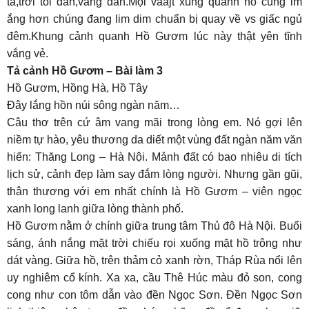
tà,trời tối dần,vắng dần.Mọi vaajt xung quanh hồ cũng im
ắng hơn chúng đang lim dim chuẩn bị quay về vs giấc ngủ
đêm.Khung cảnh quanh Hồ Gươm lúc này thật yên tĩnh
vắng vẻ.
Tả cảnh Hồ Gươm – Bài làm 3
Hồ Gươm, Hồng Hà, Hồ Tây
Đây lắng hồn núi sông ngàn năm…
Câu thơ trên cứ âm vang mãi trong lòng em. Nó gợi lên
niềm tự hào, yêu thương da diết một vùng đất ngàn năm văn
hiến: Thăng Long – Hà Nội. Mảnh đất có bao nhiêu di tích
lịch sử, cảnh đẹp làm say đắm lòng người. Nhưng gần gũi,
thân thương với em nhất chính là Hồ Gươm – viên ngọc
xanh long lanh giữa lòng thành phố.
Hồ Gươm nằm ở chính giữa trung tâm Thủ đô Hà Nội. Buổi
sáng, ánh nắng mặt trời chiếu rọi xuống mặt hồ trông như
dát vàng. Giữa hồ, trên thảm cỏ xanh rờn, Tháp Rùa nổi lên
uy nghiêm cổ kính. Xa xa, cầu Thê Húc màu đỏ son, cong
cong như con tôm dẫn vào đền Ngọc Sơn. Đền Ngọc Sơn