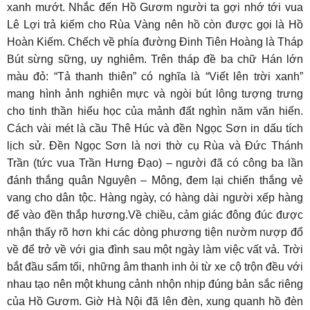
xanh mướt. Nhắc đến Hồ Gươm người ta gợi nhớ tới vua
Lê Lợi trả kiếm cho Rùa Vàng nên hồ còn được gọi là Hồ
Hoàn Kiếm. Chếch về phía đường Đinh Tiên Hoàng là Tháp
Bút sừng sững, uy nghiêm. Trên tháp đề ba chữ Hán lớn
màu đỏ: “Tả thanh thiên” có nghĩa là “Viết lên trời xanh”
mang hình ảnh nghiên mực và ngòi bút lông tượng trưng
cho tinh thần hiếu học của mảnh đất nghìn năm văn hiến.
Cách vài mét là cầu Thê Húc và đền Ngọc Sơn in dấu tích
lịch sử. Đền Ngọc Sơn là nơi thờ cụ Rùa và Đức Thánh
Trần (tức vua Trần Hưng Đạo) – người đã có công ba lần
đánh thắng quân Nguyên – Mông, đem lại chiến thắng vẻ
vang cho dân tộc. Hàng ngày, có hàng dài người xếp hàng
để vào đền thắp hương.Về chiều, cảm giác đông đúc được
nhận thấy rõ hơn khi các dòng phương tiện nườm nượp đổ
về để trở về với gia đình sau một ngày làm việc vất vả. Trời
bắt đầu sẩm tối, những âm thanh inh ỏi từ xe cộ trộn đều với
nhau tạo nên một khung cảnh nhộn nhịp đúng bản sắc riêng
của Hồ Gươm. Giờ Hà Nội đã lên đèn, xung quanh hồ đèn