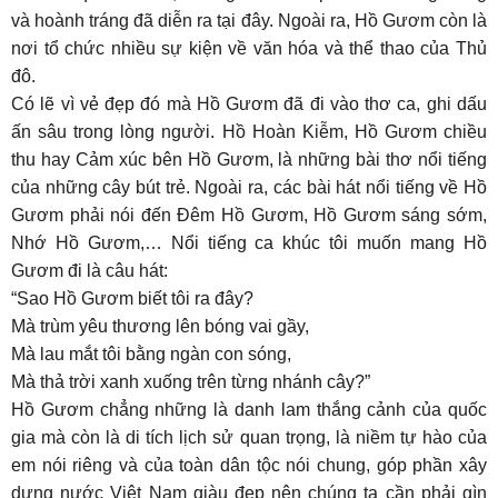
và hoành tráng đã diễn ra tại đây. Ngoài ra, Hồ Gươm còn là
nơi tổ chức nhiều sự kiện về văn hóa và thể thao của Thủ
đô.
Có lẽ vì vẻ đẹp đó mà Hồ Gươm đã đi vào thơ ca, ghi dấu
ấn sâu trong lòng người. Hồ Hoàn Kiễm, Hồ Gươm chiều
thu hay Cảm xúc bên Hồ Gươm, là những bài thơ nổi tiếng
của những cây bút trẻ. Ngoài ra, các bài hát nổi tiếng về Hồ
Gươm phải nói đến Đêm Hồ Gươm, Hồ Gươm sáng sớm,
Nhớ Hồ Gươm,… Nổi tiếng ca khúc tôi muốn mang Hồ
Gươm đi là câu hát:
“Sao Hồ Gươm biết tôi ra đây?
Mà trùm yêu thương lên bóng vai gầy,
Mà lau mắt tôi bằng ngàn con sóng,
Mà thả trời xanh xuống trên từng nhánh cây?”
Hồ Gươm chẳng những là danh lam thắng cảnh của quốc
gia mà còn là di tích lịch sử quan trọng, là niềm tự hào của
em nói riêng và của toàn dân tộc nói chung, góp phần xây
dựng nước Việt Nam giàu đẹp nên chúng ta cần phải gìn