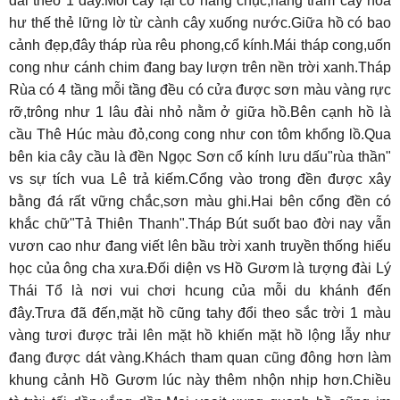
dài theo 1 dây.Mỗi cây lại có hàng chục,hàng trăm cây hoa
hư thế thẻ lững lờ từ cành cây xuống nước.Giữa hồ có bao
cảnh đẹp,đây tháp rùa rêu phong,cổ kính.Mái tháp cong,uốn
cong như cánh chim đang bay lượn trên nền trời xanh.Tháp
Rùa có 4 tầng mỗi tầng đều có cửa được sơn màu vàng rực
rỡ,trông như 1 lâu đài nhỏ nằm ở giữa hồ.Bên cạnh hồ là
cầu Thê Húc màu đỏ,cong cong như con tôm khổng lồ.Qua
bên kia cây cầu là đền Ngọc Sơn cổ kính lưu dấu"rùa thần"
vs sự tích vua Lê trả kiếm.Cổng vào trong đền được xây
bằng đá rất vững chắc,sơn màu ghi.Hai bên cổng đền có
khắc chữ"Tả Thiên Thanh".Tháp Bút suốt bao đời nay vẫn
vươn cao như đang viết lên bầu trời xanh truyền thống hiếu
học của ông cha xưa.Đối diện vs Hồ Gươm là tượng đài Lý
Thái Tổ là nơi vui chơi hcung của mỗi du khánh đến
đây.Trưa đã đến,mặt hồ cũng tahy đổi theo sắc trời 1 màu
vàng tươi được trải lên mặt hồ khiến mặt hồ lộng lẫy như
đang được dát vàng.Khách tham quan cũng đông hơn làm
khung cảnh Hồ Gươm lúc này thêm nhộn nhịp hơn.Chiều