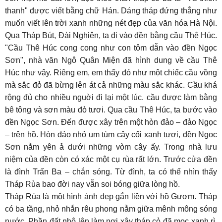
thanh" được viết bằng chữ Hán. Dáng tháp đứng thẳng như
muốn viết lên trời xanh những nét đẹp của văn hóa Hà Nội.
Qua Tháp Bút, Đài Nghiên, ta đi vào đền bằng cầu Thê Húc.
"Cầu Thê Húc cong cong như con tôm dẫn vào đền Ngọc
Sơn", nhà văn Ngô Quân Miện đã hình dung về cầu Thê
Húc như vậy. Riêng em, em thấy đó như một chiếc cầu vồng
mà sắc đỏ đã bừng lên át cả những màu sắc khác. Cầu khá
rộng đủ cho nhiều nguời đi lại một lúc. cầu được làm bằng
bê tông và sơn màu đỏ tươi. Qua cầu Thê Húc, ta bước vào
đền Ngọc Sơn. Đến được xây trên một hòn đảo – đảo Ngọc
– trên hồ. Hòn đảo nhỏ um tùm cây cối xanh tươi, đền Ngọc
Sơn nằm yên ả dưới những vòm cây ấy. Trong nhà lưu
niệm của đền còn có xác một cụ rùa rất lớn. Trước cửa đền
là đình Trấn Ba – chắn sóng. Từ đình, ta có thể nhìn thấy
Tháp Rùa bao đời nay vẫn soi bóng giữa lòng hồ.
Tháp Rùa là một hình ảnh đẹp gắn liền với hồ Gươm. Tháp
có ba tầng, nhỏ nhắn rêu phong nằm giữa mênh mông sóng
nước. Phần đất nhô lên làm nơi xây tháp cỏ đã mọc xanh rì.