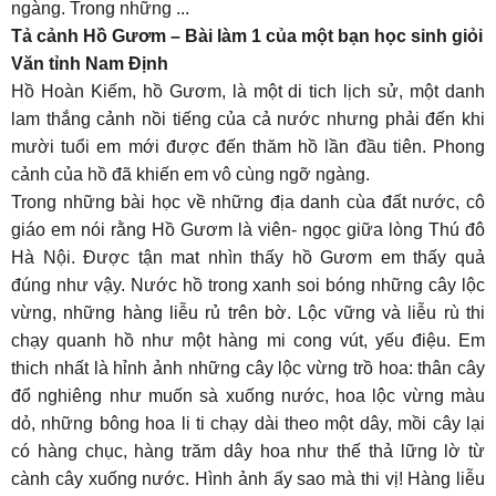
ngàng. Trong những ...
Tả cảnh Hồ Gươm – Bài làm 1 của một bạn học sinh giỏi
Văn tỉnh Nam Định
Hồ Hoàn Kiếm, hồ Gươm, là một di tich lịch sử, một danh
lam thắng cảnh nồi tiếng của cả nước nhưng phải đến khi
mười tuổi em mới được đến thăm hồ lần đầu tiên. Phong
cảnh của hồ đã khiến em vô cùng ngỡ ngàng.
Trong những bài học về những địa danh cùa đất nước, cô
giáo em nói rằng Hồ Gươm là viên- ngọc giữa lòng Thú đô
Hà Nội. Được tận mat nhìn thấy hồ Gươm em thấy quả
đúng như vậy. Nước hồ trong xanh soi bóng những cây lộc
vừng, những hàng liễu rủ trên bờ. Lộc vững và liễu rù thi
chạy quanh hồ như một hàng mi cong vút, yếu điệu. Em
thich nhất là hỉnh ảnh những cây lộc vừng trồ hoa: thân cây
đổ nghiêng như muốn sà xuống nước, hoa lộc vừng màu
dỏ, những bông hoa li ti chạy dài theo một dây, mồi cây lại
có hàng chục, hàng trăm dây hoa như thế thả lững lờ từ
cành cây xuống nước. Hình ảnh ấy sao mà thi vị! Hàng liễu