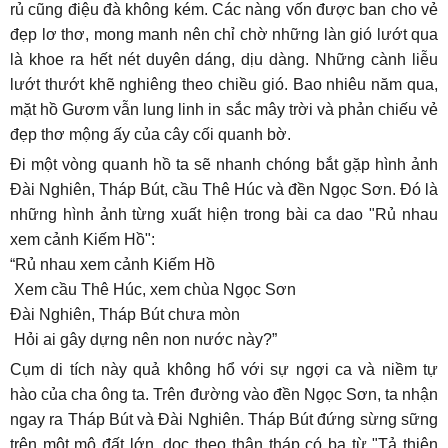
rủ cũng điệu đà không kém. Các nàng vốn được ban cho vẻ
đẹp lơ thơ, mong manh nên chỉ chờ những làn gió lướt qua
là khoe ra hết nét duyên dáng, dịu dàng. Những cành liễu
lướt thướt khẽ nghiêng theo chiều gió. Bao nhiêu năm qua,
mặt hồ Gươm vẫn lung linh in sắc mây trời và phản chiếu vẻ
đẹp thơ mộng ấy của cây cối quanh bờ.
Đi một vòng quanh hồ ta sẽ nhanh chóng bắt gặp hình ảnh
Đài Nghiên, Tháp Bút, cầu Thê Húc và đền Ngọc Sơn. Đó là
những hình ảnh từng xuất hiện trong bài ca dao "Rủ nhau
xem cảnh Kiếm Hồ":
“Rủ nhau xem cảnh Kiếm Hồ
Xem cầu Thê Húc, xem chùa Ngọc Sơn
Đài Nghiên, Tháp Bút chưa mòn
Hỏi ai gây dựng nên non nước này?”
Cụm di tích này quả không hổ với sự ngợi ca và niềm tự
hào của cha ông ta. Trên đường vào đền Ngọc Sơn, ta nhận
ngay ra Tháp Bút và Đài Nghiên. Tháp Bút đứng sừng sững
trên một mô đất lớn, dọc theo thân tháp có ba từ "Tả thiên