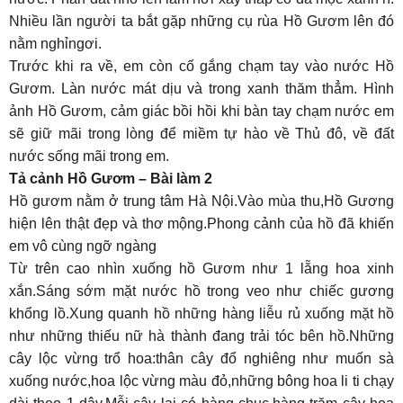
Nhiều lần người ta bắt gặp những cụ rùa Hồ Gươm lên đó
nằm nghỉngơi.
Trước khi ra về, em còn cố gắng chạm tay vào nước Hồ
Gươm. Làn nước mát dịu và trong xanh thăm thẳm. Hình
ảnh Hồ Gươm, cảm giác bồi hồi khi bàn tay chạm nước em
sẽ giữ mãi trong lòng để miềm tự hào về Thủ đô, về đất
nước sống mãi trong em.
Tả cảnh Hồ Gươm – Bài làm 2
Hồ gươm nằm ở trung tâm Hà Nội.Vào mùa thu,Hồ Gương
hiện lên thật đẹp và thơ mộng.Phong cảnh của hồ đã khiến
em vô cùng ngỡ ngàng
Từ trên cao nhìn xuống hồ Gươm như 1 lẵng hoa xinh
xắn.Sáng sớm mặt nước hồ trong veo như chiếc gương
khổng lồ.Xung quanh hồ những hàng liễu rủ xuống mặt hồ
như những thiếu nữ hà thành đang trải tóc bên hồ.Những
cây lộc vừng trổ hoa:thân cây đổ nghiêng như muốn sà
xuống nước,hoa lộc vừng màu đỏ,những bông hoa li ti chạy