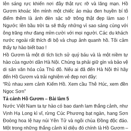
lên sáng rực khiến nơi đây thật rực rỡ và lãng mạn. Hồ
Gươm khoác lên mình một chiếc áo màu đen huyền bí tô
điểm thêm là ánh đèn sặc sỡ trông thật đẹp làm sao !
Ngước lên bầu trời ta sẽ thấy những vì sao sáng cùng với
ông trăng như đang mỉm cười với mọi người. Các du khách
nước ngoài rất thích đi bộ và chụp ảnh quanh hồ. Tôi cảm
thấy tự hào biết bao !
Hồ Gươm là một di tích lịch sử quý báu và là một niềm tự
hào của người dân Hà Nội. Chúng ta phải giữ gìn và bảo vệ
di sản văn hóa của Thủ đô. Nếu ai đã đến Hà Nội thì hãy
đến Hồ Gươm và trải nghiệm vẻ đẹp nơi đây:
“Rủ nhau xem cảnh Kiếm Hồ. Xem cầu Thê Húc, xem đền
Ngọc Sơn”
Tả cảnh Hồ Gươm – Bài làm 5
Nước Việt Nam ta tự hào có bao danh lam thắng cảnh, như
Vịnh Hạ Long kì vĩ, rừng Cúc Phương bạt ngàn, hang Sơn
Đoòng hoa lệ hay núi Yên Tử và ngôi chùa Đồng độc đáo.
Một trong những thắng cảnh kì diệu đó chính là Hồ Gươm –