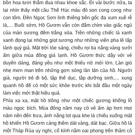
bồn hoa tươi thắm đua nhau khoe sắc. Đi vài bước nữa, ta
lại nhìn thấy một cầu Thê Húc màu đỏ son cong cong như
con tôm. Đền Ngọc Sơn linh thiêng bên gốc đa xum xuê rễ
lá,… Buổi sớm, Hồ Gươm vẫn còn đắm chìm vào giấc ngủ
của màn sương đêm trắng xóa. Trên những chiếc lá xanh
xanh đọng lại những giọt sương như những viên pha lê lấp
lánh quý giá. Mặt trời lóe sáng, chiếu rọi tia nắng vàng sưởi
ấm giữa mùa đông giá lạnh. Hồ Gươm thức dậy với vẻ
duyên dáng, đáng yêu như một thiếu nữ mới lớn. Làn gió
nhẹ mơn man trên những gợn sóng lăn tăn của hồ. Người
già, người trẻ đi bộ, tập thể dục, tập dưỡng sinh,… xung
quanh hồ để có một sức khỏe trước khi bắt đầu một ngày
làm việc mới thật hiệu quả.
Phía xa xa, mặt hồ trông như một chiếc gương khổng lồ
màu ngọc bích. Mùa đông năm nay có vẻ ấm áp hơn mọi
năm nên đến trưa, ánh nắng lọt qua khe lá chiếu xuống mặt
hồ khiến Hồ Gươm càng thêm dát vàng, dát bạc. Giữa hồ là
một Tháp Rùa uy nghi, cổ kính nằm oai phong trên thảm cỏ