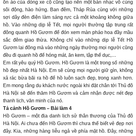
ồn ào của dòng xe cộ cũng tạo nên một bản nhạc vô cùng
sôi động, hào hứng. Ban đêm, Tháp Rùa cùng với những
sợi dây đèn điện làm sáng rực cả một khoảng không giữa
hồ. Vào những dịp lễ Tết, mọi người thường tập trung rất
đông quanh Hồ Gươm để đón xem màn pháo hoa đầy mầu
sắc đêm giao thừa. Không chỉ vào những dịp lễ Tết Hồ
Gươm lại đông mà vào những ngày thường mọi người cũng
đều đi quanh hồ để hóng mát, ăn kem, tập thể dục,…
Em rất yêu quý Hồ Gươm. Hồ Gươm là một trong số những
hồ đẹp nhất Hà Nội. Em sẽ cùng mọi người giữ gìn, không
xả rác bừa bãi ra hồ để hồ luôn sạch đẹp, trong xanh hơn.
Em mong rằng du khách nước ngoài khi đặt chân tới Thủ đô
Hà Nội sẽ đến thăm Hồ Gươm và cảm nhận được nét đẹp
thanh lịch, văn minh của nó.
Tả cảnh Hồ Gươm – Bài làm 4
Hồ Gươm – một địa danh lịch sử thân thương của Thủ đô
Hà Nội. Ai chưa đến Hồ Gươm thì chưa thể biết vẻ đẹp nơi
đây. Kia, những hàng liễu ngả về phía mặt hồ. Đây, những