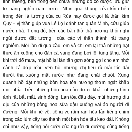
linh thiêng, bên trong đền chứa những đồ cổ được lưu giữ
từ hàng nghìn năm trước. Nhìn qua khung cửa kính bên
trong đền là tượng của cụ Rùa hay được gọi là thần kim
Quy – vị thần giúp vua Lê Lợi đánh tan quân Minh, cứu giúp
nước nhà. Trong đó, trên các bàn thờ thả hương khói nghi
ngút được đặt tượng của các vị thần thánh rất trang
nghiêm. Mỗi lần đi qua cầu, em và chị em lại thả những hạt
thức ăn xuống cho đàn cá vàng đang bơi lội tung tăng. Mỗi
khi trời đổ mưa, mặt hồ lại lăn tăn gợn sóng gợi cho em nhớ
cảnh cá đớp mồi. Ven hồ, những chị liễu rủ mái tóc dài
thướt tha xuống mặt nước như đang chải chuốt. Xung
quanh hồ đặt những bồn hoa tỏa hương thơm ngát khắp
mọi phía. Trên những bồn hoa còn được khắc những hình
ảnh rất bắt mắt, sinh động. Lan tỏa đâu đây, mùi hương dìu
dịu của những bông hoa sữa đậu xuống vai áo người đi
đường. Mỗi khi hè về, tiếng ve râm ran hòa lẫn tiếng chim
trong các lùm cây tạo thành một bản hòa tấu kéo dài. Không
chỉ như vậy, tiếng nói cười của người đi đường cùng tiếng