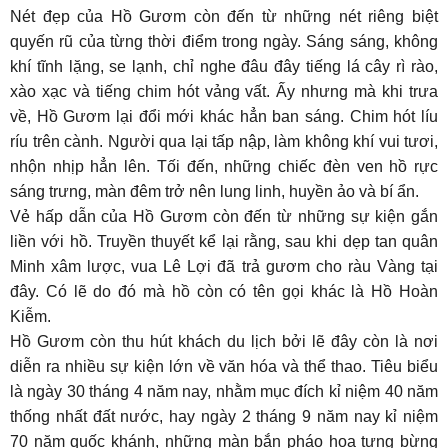
Nét đẹp của Hồ Gươm còn đến từ những nét riêng biệt
quyến rũ của từng thời điểm trong ngày. Sáng sáng, không
khí tĩnh lặng, se lạnh, chỉ nghe đâu đây tiếng lá cây rì rào,
xào xạc và tiếng chim hót vảng vất. Ấy nhưng mà khi trưa
về, Hồ Gươm lại đổi mới khác hẳn ban sáng. Chim hót líu
ríu trên cành. Người qua lại tấp nập, làm không khí vui tươi,
nhộn nhịp hẳn lên. Tối đến, những chiếc đèn ven hồ rực
sáng trưng, màn đêm trở nên lung linh, huyền ảo và bí ẩn.
Vẻ hấp dẫn của Hồ Gươm còn đến từ những sự kiện gắn
liền với hồ. Truyền thuyết kể lại rằng, sau khi dẹp tan quân
Minh xâm lược, vua Lê Lợi đã trả gươm cho ràu Vàng tại
đây. Có lẽ do đó mà hồ còn có tên gọi khác là Hồ Hoàn
Kiễm.
Hồ Gươm còn thu hút khách du lịch bởi lẽ đây còn là nơi
diễn ra nhiều sự kiện lớn về văn hóa và thể thao. Tiêu biểu
là ngày 30 tháng 4 năm nay, nhằm mục đích kỉ niệm 40 năm
thống nhất đất nước, hay ngày 2 tháng 9 năm nay kỉ niệm
70 năm quốc khánh, những màn bắn pháo hoa tưng bừng