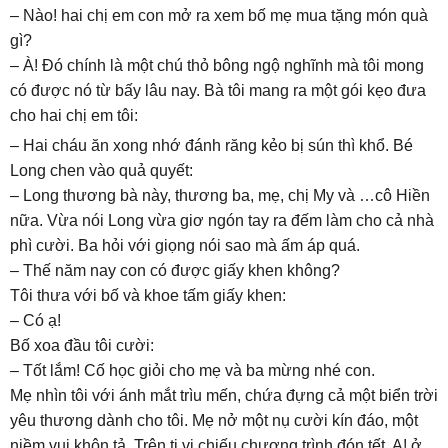
– Nào! hai chị em con mở ra xem bố mẹ mua tặng món quà
gì?
– À! Đó chính là một chú thỏ bông ngộ nghĩnh mà tôi mong
có được nó từ bấy lâu nay. Bà tôi mang ra một gói kẹo đưa
cho hai chị em tôi:
– Hai cháu ăn xong nhớ đánh răng kẻo bị sún thì khổ. Bé
Long chen vào quả quyết:
– Long thương bà này, thương ba, mẹ, chị My và …cô Hiền
nữa. Vừa nói Long vừa giơ ngón tay ra đếm làm cho cả nhà
phì cười. Ba hỏi với giọng nói sao mà ấm áp quá.
– Thế năm nay con có được giấy khen không?
Tôi thưa với bố và khoe tấm giấy khen:
– Có ạ!
Bố xoa đầu tôi cười:
– Tốt lắm! Cố học giỏi cho mẹ và ba mừng nhé con.
Mẹ nhìn tôi với ánh mắt trìu mến, chứa đựng cả một biển trời
yêu thương dành cho tôi. Mẹ nở một nụ cười kín đáo, một
niềm vui khôn tả. Trên ti vi chiếu chương trình đón tết. A! ở