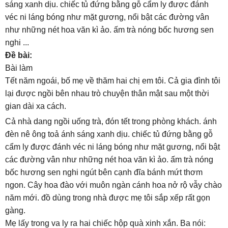
sáng xanh dịu. chiếc tủ đứng bằng gỗ cẩm ly được đánh
véc ni láng bóng như mặt gương, nổi bật các đường vân
như những nét hoa văn kì ảo. ấm trà nóng bốc hương sen
nghi ...
Đề bài:
Bài làm
Tết năm ngoái, bố mẹ về thăm hai chị em tôi. Cả gia đình tôi
lại được ngồi bên nhau trò chuyện thân mật sau một thời
gian dài xa cách.
Cả nhà dang ngồi uống trà, đón tết trong phòng khách. ánh
đèn nê ông toả ánh sáng xanh dịu. chiếc tủ đứng bằng gỗ
cẩm ly được đánh véc ni láng bóng như mặt gương, nổi bật
các đường vân như những nét hoa văn kì ảo. ấm trà nóng
bốc hương sen nghi ngút bên cạnh đĩa bánh mứt thơm
ngon. Cây hoa đào với muôn ngàn cánh hoa nở rộ vẫy chào
năm mới. đồ dùng trong nhà được mẹ tôi sắp xếp rất gọn
gàng.
Mẹ lấy trong va ly ra hai chiếc hộp quà xinh xắn. Ba nói: