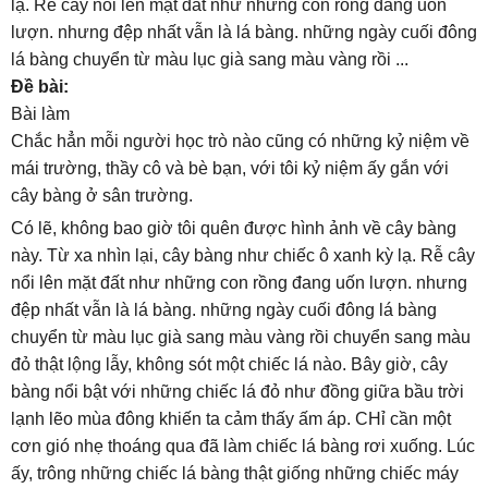
lạ. Rễ cây nổi lên mặt đất như những con rồng đang uốn
lượn. nhưng đệp nhất vẫn là lá bàng. những ngày cuối đông
lá bàng chuyển từ màu lục già sang màu vàng rồi ...
Đề bài:
Bài làm
Chắc hẳn mỗi người học trò nào cũng có những kỷ niệm về
mái trường, thầy cô và bè bạn, với tôi kỷ niệm ấy gắn với
cây bàng ở sân trường.
Có lẽ, không bao giờ tôi quên được hình ảnh về cây bàng
này. Từ xa nhìn lại, cây bàng như chiếc ô xanh kỳ lạ. Rễ cây
nổi lên mặt đất như những con rồng đang uốn lượn. nhưng
đệp nhất vẫn là lá bàng. những ngày cuối đông lá bàng
chuyển từ màu lục già sang màu vàng rồi chuyển sang màu
đỏ thật lộng lẫy, không sót một chiếc lá nào. Bây giờ, cây
bàng nổi bật với những chiếc lá đỏ như đồng giữa bầu trời
lạnh lẽo mùa đông khiến ta cảm thấy ấm áp. CHỉ cần một
cơn gió nhẹ thoáng qua đã làm chiếc lá bàng rơi xuống. Lúc
ấy, trông những chiếc lá bàng thật giống những chiếc máy