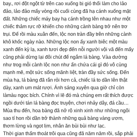
bay., rơi đột ngột từ trên cao xuống bị gió thổi làm cho lảo
đảo, lảo đảo mấy vòng rồi cuối cùng đã hạ cánh xuống mặt
đất. Những chiếc máy bay hạ cánh trồng lên nhau như một
chiếc thảm rực rỡ khiến cho những cành bàng trở nên trơ
trụi. Để rồi màu xuân đến, lộc non tràn đầy trên những cành
khô khốc ngày nào. Những lộc non ấy xanh biêc một màu
xanh đến kỳ lạ, xanh tươi đẹp đến nỗi người vội vã đến mấy
cũng phải dừng lại đôi chút để ngắm lá bàng. Vàa dường
như trog mỗi cành lộc non như ẩn chứa cái gì đó vô cùng
mạnh mẽ, một sức sống mãnh liệt, tràn đầy sức sống. Đến
mùa hạ, lá bàng đã rắn rỏi hơn cả, chiếc lá to dần lên thật
dày, xanh um mát rượi. Ánh sáng xuyên qua giờ chỉ còn
làmàu ngọc bích. Chính vì lẽ đó mà chúng em rất thích được
ngồi dưới tán lá bàng đọc truyện, chơi nhảy dây, đá cầu…
Mùa thu đến, hoa bàng đã nở rộ xinh xinh như những ngôi
sao tí hon rồi dần trở thành những quả bàng vàng ươm,
thơm lừng và ngọt lịm, nhân ăn bùi bùi như lạc.
Thời gian thấm thoát trôi qua cũng đã năm năm rồi, sắp phải