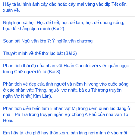
Hãy tả lại hình ảnh cây đào hoặc cây mai vàng vào dịp Tết đến,
xuân về.
Nghị luận xã hội: Học để biết, học để làm, học để chung sống,
học để khẳng định mình (Bài 2)
Soạn bài Ngữ văn lớp 7: Ý nghĩa văn chương
Thuyết minh về thể thơ lục bát (Bài 2)
Phân tích thái độ của nhân vật Huấn Cao đối với viên quản ngục
trong Chữ người tử tù (Bài 3)
Phân tích vẻ đẹp của tình người và niềm hi vọng vào cuộc sống
ở các nhân vật: Tràng, người vợ nhặt, bà cụ Tứ trong truyện
ngắn Vợ Nhặt( Kim Lân).
Phân tích diễn biến tâm lí nhân vật Mị trong đêm xuân lúc đang ở
nhà lí Pá Tra trong truyện ngắn Vợ chồng A Phủ của nhà văn Tô
Hoài.
Em hãy tả khu phố hay thôn xóm, bản làng nơi mình ở vào một