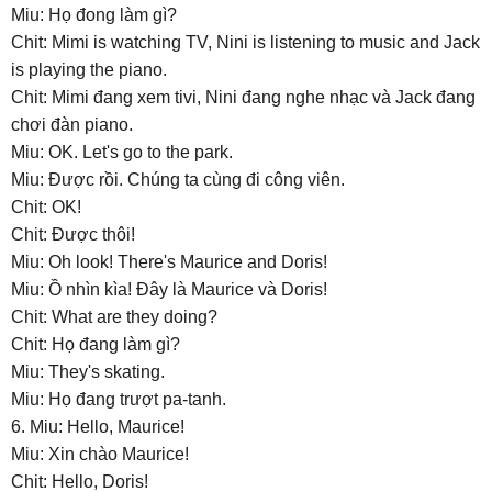
Miu: Họ đong làm gì?
Chit: Mimi is watching TV, Nini is listening to music and Jack
is playing the piano.
Chit: Mimi đang xem ti
vi,
Nini đang nghe nhạc và Jack đang
chơi đàn piano.
Miu: OK. Let's go to the park.
Miu: Được rồi. Chúng ta cùng đi công viên.
Chit: OK!
Chit: Được thôi!
Miu: Oh look! There's Maurice and Doris!
Miu: Ồ nhìn kìa! Đây là Maurice và Doris!
Chit: What are they doing?
Chit: Họ đang làm gì?
Miu: They's skating.
Miu: Họ đang trượt pa-tanh.
6. Miu: Hello, Maurice!
Miu: Xin chào Maurice!
Chit: Hello, Doris!