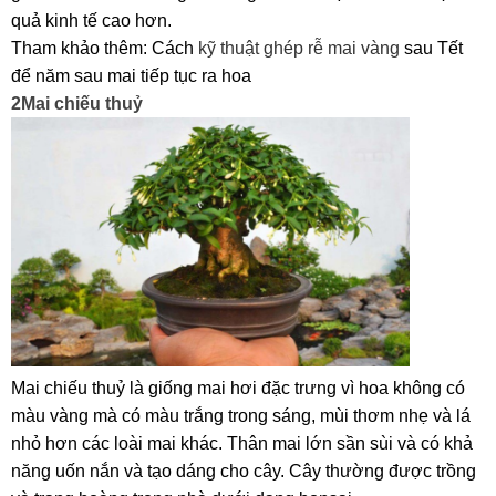
quả kinh tế cao hơn.
Tham khảo thêm: Cách
kỹ thuật ghép rễ mai vàng
sau Tết
để năm sau mai tiếp tục ra hoa
2Mai chiếu thuỷ
Mai chiếu thuỷ là giống mai hơi đặc trưng vì hoa không có
màu vàng mà có màu trắng trong sáng, mùi thơm nhẹ và lá
nhỏ hơn các loài mai khác. Thân mai lớn sần sùi và có khả
năng uốn nắn và tạo dáng cho cây. Cây thường được trồng