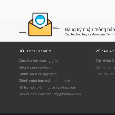
Đăng ký nhận thông báo
Các bài học hay sẽ được gửi đến i
HỖ TRỢ HỌC VIÊN
VỀ ZAIDAP
Các câu hỏi thường gặp
Giới thiệu 
Điều khoản sử dụng
Cơ hội ngh
Chính sách và quy định
Liên hệ với 
Chính sách bảo mật thanh toán
Hỗ trợ học viên: hotro@zaidap.com
Báo lỗi bảo mật: security@zaidap.com