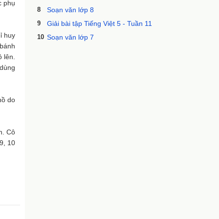
c phụ
8
Soạn văn lớp 8
9
Giải bài tập Tiếng Việt 5 - Tuần 11
ỉ huy
10
Soạn văn lớp 7
 bánh
 lên.
 dùng
 hồ do
h. Cô
9, 10