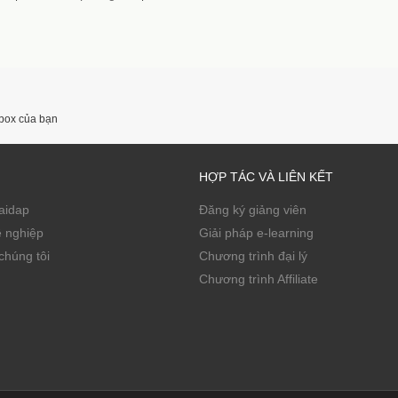
nbox của bạn
HỢP TÁC VÀ LIÊN KẾT
Zaidap
Đăng ký giảng viên
ề nghiệp
Giải pháp e-learning
chúng tôi
Chương trình đại lý
Chương trình Affiliate