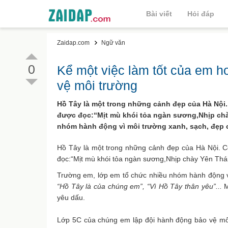
Bài viết
Hỏi đáp
Zaidap.com
Ngữ văn
0
Kể một việc làm tốt của em 
vệ môi trường
Hồ Tây là một trong những cảnh đẹp của Hà Nội.
được đọc:“Mịt mù khói tỏa ngàn sương,Nhịp chà
nhóm hành động vì môi trường xanh, sạch, đẹp 
Hồ Tây là một trong những cảnh đẹp của Hà Nội. C
đọc:“Mịt mù khói tỏa ngàn sương,Nhịp chày Yên Thá
Trường em, lớp em tổ chức nhiều nhóm hành động v
“Hồ Tây là của chúng em”, “Vì Hồ Tây thân yêu”...
M
yêu dấu.
Lớp 5C của chúng em lập đội hành động bảo vệ mô