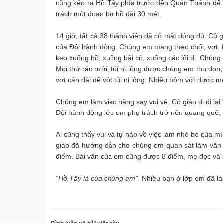
cũng kéo ra Hồ Tây phía trước đền Quán Thánh để 
trách một đoạn bờ hồ dài 30 mét.
14 giờ, tất cả 38 thành viên đã có mật đông đủ. Cô g
của Đội hành động. Chúng em mang theo chổi, vợt. Nh
kẹo xuống hồ, xuống bãi cỏ, xuống các lối đi. Chúng 
Mọi thứ rác rưởi, túi ni lông được chúng em thu dọn
vợt cán dài để vớt túi ni lông. Nhiều hôm vớt được m
Chúng em làm việc hăng say vui vẻ. Cô giáo đi đi lại l
Đội hành động lớp em phụ trách trở nên quang quẽ, 
Ai cũng thấy vui và tự hào về việc làm nhỏ bé của
giáo đã hướng dẫn cho chúng em quan sát làm văn m
điểm. Bài văn của em cũng được 8 điểm, mẹ đọc và 
“Hồ Tây là của chúng em”
. Nhiều bạn ở lớp em đã là