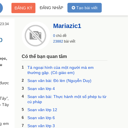
ĐĂNG NHẬP
Tạo bài viết
ĐĂNG KÝ
 23:34
Mariazic1
0
chủ đề
o
23882
bài viết
Có thể bạn quan tâm
học,
ều
1
Tả ngoại hình của một người mà em
thường gặp. (Cô giáo em)
2
Soạn văn bài: Đò lèn (Nguyễn Duy)
 được
3
Soạn văn lớp 4
4
Soạn văn bài: Thực hành một số phép tu từ
Tây”,
cú pháp
ồ Tây
5
Soạn văn lớp 12
6
Soạn văn lớp 6
ng em
7
Soạn văn lớp 3