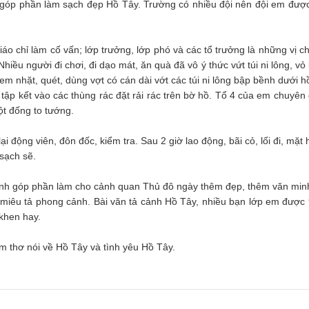
góp phần làm sạch đẹp Hồ Tây. Trường có nhiều đội nên đội em đượ
iáo chỉ làm cố vấn; lớp trưởng, lớp phó và các tổ trưởng là những vị ch
iều người đi chơi, đi dạo mát, ăn quà đã vô ý thức vứt túi ni lông, vỏ
em nhặt, quét, dùng vợt có cán dài vớt các túi ni lông bập bềnh dưới hồ
, tập kết vào các thùng rác đặt rải rác trên bờ hồ. Tổ 4 của em chuyên
ột đống to tướng.
ại động viên, đôn đốc, kiểm tra. Sau 2 giờ lao động, bãi cỏ, lối đi, mặt
sạch sẽ.
 mình góp phần làm cho cảnh quan Thủ đô ngày thêm đẹp, thêm văn min
iêu tả phong cảnh. Bài văn tả cảnh Hồ Tây, nhiều bạn lớp em được 
khen hay.
m thơ nói về Hồ Tây và tình yêu Hồ Tây.