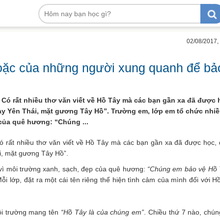
02/08/2017,
hoặc của những người xung quanh để bả
 Có rất nhiều thơ văn viết về Hồ Tây mà các bạn gần xa đã được 
y Yên Thái, mặt gương Tây Hồ”. Trường em, lớp em tổ chức nhi
của quê hương: “Chúng ...
ó rất nhiều thơ văn viết về Hồ Tây mà các bạn gần xa đã được học,
i, mặt gương Tây Hồ”.
ì môi trường xanh, sạch, đẹp của quê hương:
“Chúng em bảo vệ Hồ 
ỗi lớp, đặt ra một cái tên riêng thể hiện tình cảm của mình đối với H
i trường mang tên
“Hồ Tây là của chúng em”
. Chiều thứ 7 nào, chú