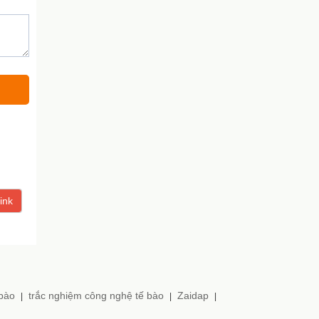
ink
 bào
trắc nghiệm công nghệ tế bào
Zaidap
|
|
|