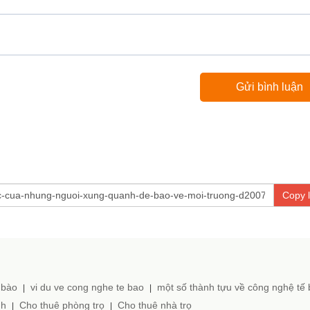
Copy l
 bào
vi du ve cong nghe te bao
một số thành tựu về công nghệ tế
|
|
nh
Cho thuê phòng trọ
Cho thuê nhà trọ
|
|