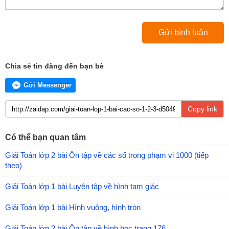
Chia sẻ tin đăng đến bạn bè
Gửi Messenger
Copy link
Có thể bạn quan tâm
Giải Toán lớp 2 bài Ôn tập về các số trong phạm vi 1000 (tiếp
theo)
Giải Toán lớp 1 bài Luyện tập về hình tam giác
Giải Toán lớp 1 bài Hình vuông, hình tròn
Giải Toán lớp 2 bài Ôn tập về hình học trang 176