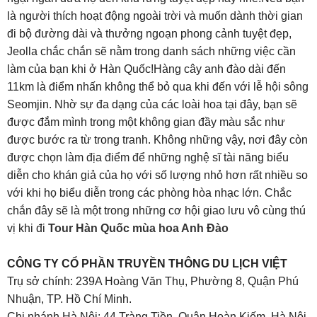
là người thích hoạt động ngoài trời và muốn dành thời gian
đi bộ đường dài và thưởng ngoạn phong cảnh tuyệt đẹp,
Jeolla chắc chắn sẽ nằm trong danh sách những việc cần
làm của bạn khi ở Hàn Quốc!Hàng cây anh đào dài đến
11km là điểm nhấn không thể bỏ qua khi đến với lễ hội sông
Seomjin. Nhờ sự đa dạng của các loài hoa tại đây, bạn sẽ
được đắm mình trong một không gian đầy màu sắc như
được bước ra từ trong tranh. Không những vậy, nơi đây còn
được chọn làm địa điểm để những nghệ sĩ tài năng biểu
diễn cho khán giả của họ với số lượng nhỏ hơn rất nhiều so
với khi họ biểu diễn trong các phòng hòa nhạc lớn. Chắc
chắn đây sẽ là một trong những cơ hội giao lưu vô cùng thú
vị khi đi
Tour Hàn Quốc mùa hoa Anh Đào
CÔNG TY CỔ PHẦN TRUYỀN THÔNG DU LỊCH VIỆT
Trụ sở chính: 239A Hoàng Văn Thụ, Phường 8, Quận Phú
Nhuận, TP. Hồ Chí Minh.
Chi nhánh Hà Nội: 44 Tràng Tiền, Quận Hoàn Kiếm, Hà Nội