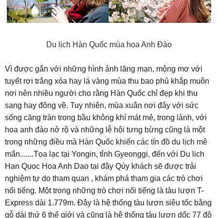
-
Du lịch Hàn Quốc mùa hoa Anh Đào
Vì được gắn với những hình ảnh lãng mạn, mộng mơ với
tuyết rơi trắng xóa hay lá vàng mùa thu bao phủ khắp muôn
nơi nên nhiều người cho rằng Hàn Quốc chỉ đẹp khi thu
sang hay đông về. Tuy nhiên, mùa xuân nơi đây với sức
sống căng tràn trong bầu không khí mát mẻ, trong lành, với
hoa anh đào nở rộ và những lễ hội tưng bừng cũng là một
trong những điều mà Hàn Quốc khiến các tín đồ du lịch mê
mẩn.......Tọa lạc tại Yongin, tỉnh Gyeonggi, đến với Du lich
Han Quoc Hoa Anh Dao tại đây Qúy khách sẽ được trải
nghiệm tự do tham quan , khám phá tham gia các trò chơi
nổi tiếng. Một trong những trò chơi nổi tiếng là tàu lượn T-
Express dài 1.779m. Đây là hệ thống tàu lượn siêu tốc bằng
gỗ dài thứ 6 thế giới và cũng là hệ thống tàu lượn dốc 77 độ