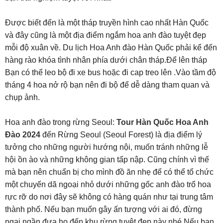
Được biết đến là một tháp truyền hình cao nhất Hàn Quốc
và đây cũng là một địa điểm ngắm hoa anh đào tuyệt đẹp
mỗi độ xuân về. Du lịch Hoa Anh đào Hàn Quốc phải kể đến
hàng rào khóa tình nhân phía dưới chân tháp.Để lên tháp
Bạn có thể leo bộ đi xe bus hoặc đi cap treo lên .Vào tầm độ
tháng 4 hoa nở rộ bạn nên đi bộ để dễ dàng tham quan và
chụp ảnh.
Hoa anh đào trong rừng Seoul:
Tour Hàn Quốc Hoa Anh
Đào 2024
đến Rừng Seoul (Seoul Forest) là địa điểm lý
tưởng cho những người hướng nội, muốn tránh những lễ
hội ồn ào và những không gian tấp nập. Cũng chính vì thế
mà bạn nên chuẩn bị cho mình đồ ăn nhẹ để có thể tổ chức
một chuyến dã ngoại nhỏ dưới những gốc anh đào trổ hoa
rực rỡ do nơi đây sẽ không có hàng quán như tại trung tâm
thành phố. Nếu bạn muốn gây ấn tượng với ai đó, đừng
ngại ngần đưa họ đến khu rừng tuyệt đẹp này nhé.Nếu bạn