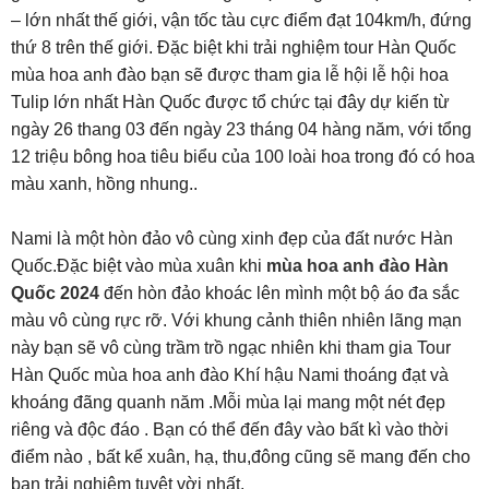
– lớn nhất thế giới, vận tốc tàu cực điểm đạt 104km/h, đứng
thứ 8 trên thế giới. Đặc biệt khi trải nghiệm tour Hàn Quốc
mùa hoa anh đào bạn sẽ được tham gia lễ hội lễ hội hoa
Tulip lớn nhất Hàn Quốc được tổ chức tại đây dự kiến từ
ngày 26 thang 03 đến ngày 23 tháng 04 hàng năm, với tổng
12 triệu bông hoa tiêu biểu của 100 loài hoa trong đó có hoa
màu xanh, hồng nhung..
Nami là một hòn đảo vô cùng xinh đẹp của đất nước Hàn
Quốc.Đặc biệt vào mùa xuân khi
mùa hoa anh đào Hàn
Quốc 2024
đến hòn đảo khoác lên mình một bộ áo đa sắc
màu vô cùng rực rỡ. Với khung cảnh thiên nhiên lãng mạn
này bạn sẽ vô cùng trầm trồ ngạc nhiên khi tham gia Tour
Hàn Quốc mùa hoa anh đào Khí hậu Nami thoáng đạt và
khoáng đãng quanh năm .Mỗi mùa lại mang một nét đẹp
riêng và độc đáo . Bạn có thể đến đây vào bất kì vào thời
điểm nào , bất kể xuân, hạ, thu,đông cũng sẽ mang đến cho
bạn trải nghiệm tuyệt vời nhất.