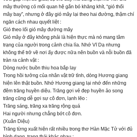
mây thường có mối quan hệ gắn bó khăng khít, “gió thổi
mây bay”, nhưng ở đây gió mây lại theo hai đường, thậm chí
ngăn cách nhau quyết liệt :
Gió theo lối gió mây đường mây
Gió mây ở đây không phải là hiện thực mà nó mang tâm
trạng của người trong cảnh chia lìa. Nhớ Vĩ Dạ nhưng
không thể trở về nơi ấy được nữa nên buồn và nỗi buồn đã
tràn ra cảnh vật :
Dòng nước buồn thiu hoa bắp lay
Trong hồi tưởng của nhân vật trữ tình, dòng Hương giang
hiện lên thật buồn. Nhớ Hương giang lại nhớ đến những
đêm trăng huyền diệu. Trăng gợi vẻ đẹp huyền ảo song
trăng cũng dễ gợi sự cô đơn, lạnh lẽo :
Trăng sáng, trăng xa trăng rộng quá
Hai người nhưng chẳng bớt cô đơn.
(Xuân Diệu)
Trăng từng xuất hiện rất nhiều trong thơ Hàn Mặc Tử với đủ
hình dạng, trạng thái khác nhau :