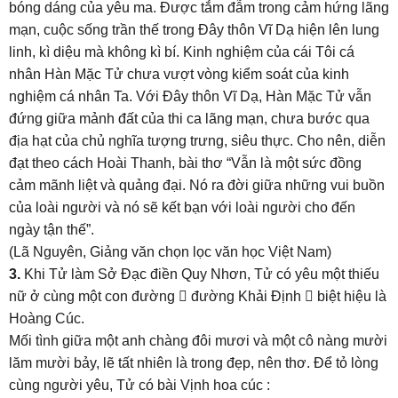
bóng dáng của yêu ma. Được tắm đẫm trong cảm hứng lãng
mạn, cuộc sống trần thế trong Đây thôn Vĩ Dạ hiện lên lung
linh, kì diệu mà không kì bí. Kinh nghiệm của cái Tôi cá
nhân Hàn Mặc Tử chưa vượt vòng kiểm soát của kinh
nghiệm cá nhân Ta. Với Đây thôn Vĩ Dạ, Hàn Mặc Tử vẫn
đứng giữa mảnh đất của thi ca lãng mạn, chưa bước qua
địa hạt của chủ nghĩa tượng trưng, siêu thực. Cho nên, diễn
đạt theo cách Hoài Thanh, bài thơ “Vẫn là một sức đồng
cảm mãnh liệt và quảng đại. Nó ra đời giữa những vui buồn
của loài người và nó sẽ kết bạn với loài người cho đến
ngày tận thế”.
(Lã Nguyên, Giảng văn chọn lọc văn học Việt Nam)
3.
Khi Tử làm Sở Đạc điền Quy Nhơn, Tử có yêu một thiếu
nữ ở cùng một con đường  đường Khải Định  biệt hiệu là
Hoàng Cúc.
Mối tình giữa một anh chàng đôi mươi và một cô nàng mười
lăm mười bảy, lẽ tất nhiên là trong đẹp, nên thơ. Để tỏ lòng
cùng người yêu, Tử có bài Vịnh hoa cúc :