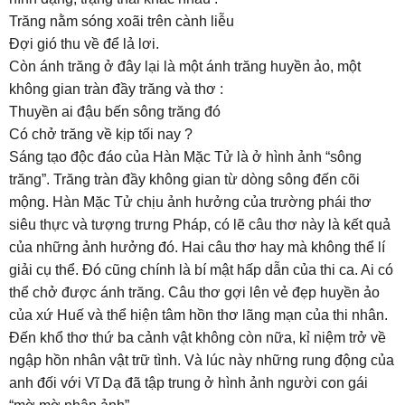
Trăng nằm sóng xoãi trên cành liễu
Đợi gió thu về để lả lơi.
Còn ánh trăng ở đây lại là một ánh trăng huyền ảo, một
không gian tràn đầy trăng và thơ :
Thuyền ai đậu bến sông trăng đó
Có chở trăng về kịp tối nay ?
Sáng tạo độc đáo của Hàn Mặc Tử là ở hình ảnh “sông
trăng”. Trăng tràn đầy không gian từ dòng sông đến cõi
mộng. Hàn Mặc Tử chịu ảnh hưởng của trường phái thơ
siêu thực và tượng trưng Pháp, có lẽ câu thơ này là kết quả
của những ảnh hưởng đó. Hai câu thơ hay mà không thể lí
giải cụ thể. Đó cũng chính là bí mật hấp dẫn của thi ca. Ai có
thể chở được ánh trăng. Câu thơ gợi lên vẻ đẹp huyền ảo
của xứ Huế và thể hiện tâm hồn thơ lãng mạn của thi nhân.
Đến khổ thơ thứ ba cảnh vật không còn nữa, kỉ niệm trở về
ngập hồn nhân vật trữ tình. Và lúc này những rung động của
anh đối với Vĩ Dạ đã tập trung ở hình ảnh người con gái