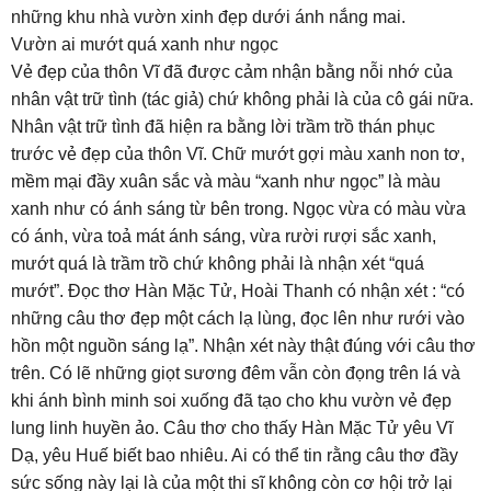
những khu nhà vườn xinh đẹp dưới ánh nắng mai.
Vườn ai mướt quá xanh như ngọc
Vẻ đẹp của thôn Vĩ đã được cảm nhận bằng nỗi nhớ của
nhân vật trữ tình (tác giả) chứ không phải là của cô gái nữa.
Nhân vật trữ tình đã hiện ra bằng lời trầm trồ thán phục
trước vẻ đẹp của thôn Vĩ. Chữ mướt gợi màu xanh non tơ,
mềm mại đầy xuân sắc và màu “xanh như ngọc” là màu
xanh như có ánh sáng từ bên trong. Ngọc vừa có màu vừa
có ánh, vừa toả mát ánh sáng, vừa rười rượi sắc xanh,
mướt quá là trầm trồ chứ không phải là nhận xét “quá
mướt”. Đọc thơ Hàn Mặc Tử, Hoài Thanh có nhận xét : “có
những câu thơ đẹp một cách lạ lùng, đọc lên như rưới vào
hồn một nguồn sáng lạ”. Nhận xét này thật đúng với câu thơ
trên. Có lẽ những giọt sương đêm vẫn còn đọng trên lá và
khi ánh bình minh soi xuống đã tạo cho khu vườn vẻ đẹp
lung linh huyền ảo. Câu thơ cho thấy Hàn Mặc Tử yêu Vĩ
Dạ, yêu Huế biết bao nhiêu. Ai có thể tin rằng câu thơ đầy
sức sống này lại là của một thi sĩ không còn cơ hội trở lại