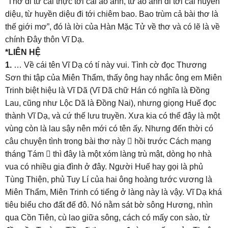
“Thơ đi từ cái thực tới cái ảo ảnh, từ ảo ảnh đi tới cái huyền
diệu, từ huyền diệu đi tới chiêm bao. Bao trùm cả bài thơ là
thế giới mơ”, đó là lời của Hàn Mặc Tử về thơ và có lẽ là về
chính Đây thôn Vĩ Dạ.
*LIÊN HỆ
1.
… Về cái tên Vĩ Dạ có tí này vui. Tình cờ đọc Thương
Sơn thi tập của Miên Thẩm, thấy ông hay nhắc ông em Miên
Trinh biệt hiệu là Vĩ Dã (Vĩ Dã chữ Hán có nghĩa là Đồng
Lau, cũng như Lộc Dã là Đồng Nai), nhưng giọng Huế đọc
thành Vĩ Dạ, và cứ thế lưu truyền. Xưa kia có thể đây là một
vùng còn là lau sậy nên mới có tên ấy. Nhưng đến thời có
câu chuyện tình trong bài thơ này  hồi trước Cách mạng
tháng Tám  thì đây là một xóm làng trù mật, dòng họ nhà
vua có nhiều gia đình ở đây. Người Huế hay gọi là phủ
Tùng Thiện, phủ Tuy Lí của hai ông hoàng tước vương là
Miên Thẩm, Miên Trinh có tiếng ở làng này là vậy. Vĩ Dạ khá
tiêu biểu cho đất đế đô. Nó nằm sát bờ sông Hương, nhìn
qua Cồn Tiên, cù lao giữa sông, cách có mấy con sào, từ