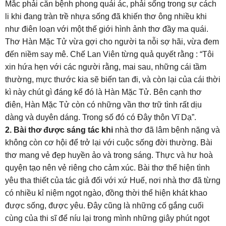
Mắc phải căn bệnh phong quái ác, phải sống trong sự cách
li khi đang tràn trề nhựa sống đã khiến thơ ông nhiều khi
như điên loạn với một thế giới hình ảnh thơ đầy ma quái.
Thơ Hàn Mặc Tử vừa gợi cho người ta nỗi sợ hãi, vừa đem
đến niềm say mê. Chế Lan Viên từng quả quyết rằng : “Tôi
xin hứa hẹn với các người rằng, mai sau, những cái tầm
thường, mực thước kia sẽ biến tan đi, và còn lại của cái thời
kì này chút gì đáng kể đó là Hàn Mặc Tử. Bên cạnh thơ
điên, Hàn Mặc Tử còn có những vần thơ trữ tình rất dịu
dàng và duyên dáng. Trong số đó có Đây thôn Vĩ Dạ”.
2. Bài thơ được sáng tác khi
nhà thơ đã lâm bệnh nặng và
không còn cơ hội để trở lại với cuộc sống đời thường. Bài
thơ mang vẻ đẹp huyền ảo và trong sáng. Thực và hư hoà
quyện tạo nên vẻ riêng cho cảm xúc. Bài thơ thể hiện tình
yêu tha thiết của tác giả đối với xứ Huế, nơi nhà thơ đã từng
có nhiều kỉ niệm ngọt ngào, đồng thời thể hiện khát khao
được sống, được yêu. Đây cũng là những cố gắng cuối
cùng của thi sĩ để níu lại trong mình những giây phút ngọt