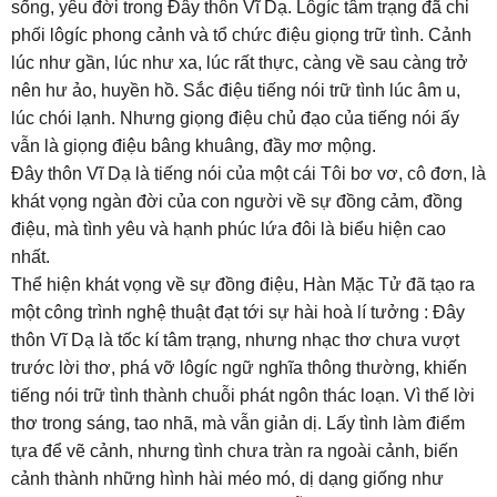
sống, yêu đời trong Đây thôn Vĩ Dạ. Lôgíc tâm trạng đã chi
phối lôgíc phong cảnh và tổ chức điệu giọng trữ tình. Cảnh
lúc như gần, lúc như xa, lúc rất thực, càng về sau càng trở
nên hư ảo, huyền hồ. Sắc điệu tiếng nói trữ tình lúc âm u,
lúc chói lạnh. Nhưng giọng điệu chủ đạo của tiếng nói ấy
vẫn là giọng điệu bâng khuâng, đầy mơ mộng.
Đây thôn Vĩ Dạ là tiếng nói của một cái Tôi bơ vơ, cô đơn, là
khát vọng ngàn đời của con người về sự đồng cảm, đồng
điệu, mà tình yêu và hạnh phúc lứa đôi là biểu hiện cao
nhất.
Thể hiện khát vọng về sự đồng điệu, Hàn Mặc Tử đã tạo ra
một công trình nghệ thuật đạt tới sự hài hoà lí tưởng : Đây
thôn Vĩ Dạ là tốc kí tâm trạng, nhưng nhạc thơ chưa vượt
trước lời thơ, phá vỡ lôgíc ngữ nghĩa thông thường, khiến
tiếng nói trữ tình thành chuỗi phát ngôn thác loạn. Vì thế lời
thơ trong sáng, tao nhã, mà vẫn giản dị. Lấy tình làm điểm
tựa để vẽ cảnh, nhưng tình chưa tràn ra ngoài cảnh, biến
cảnh thành những hình hài méo mó, dị dạng giống như