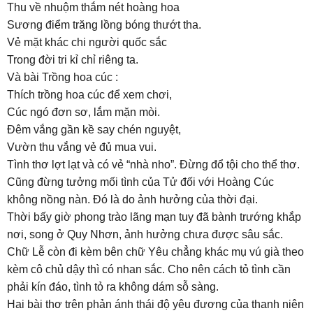
Thu về nhuộm thắm nét hoàng hoa
Sương điểm trăng lồng bóng thướt tha.
Vẻ mặt khác chi người quốc sắc
Trong đời tri kỉ chỉ riêng ta.
Và bài Trồng hoa cúc :
Thích trồng hoa cúc để xem chơi,
Cúc ngó đơn sơ, lắm mặn mòi.
Đêm vắng gần kề say chén nguyệt,
Vườn thu vắng vẻ đủ mua vui.
Tình thơ lợt lạt và có vẻ “nhà nho”. Đừng đổ tội cho thể thơ.
Cũng đừng tưởng mối tình của Tử đối với Hoàng Cúc
không nồng nàn. Đó là do ảnh hưởng của thời đại.
Thời bấy giờ phong trào lãng mạn tuy đã bành trướng khắp
nơi, song ở Quy Nhơn, ảnh hưởng chưa được sâu sắc.
Chữ Lễ còn đi kèm bên chữ Yêu chẳng khác mụ vú già theo
kèm cô chủ dậy thì có nhan sắc. Cho nên cách tỏ tình cần
phải kín đáo, tình tỏ ra không dám sỗ sàng.
Hai bài thơ trên phản ánh thái độ yêu đương của thanh niên