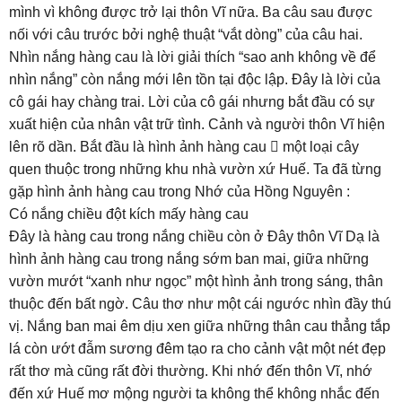
mình vì không được trở lại thôn Vĩ nữa. Ba câu sau được
nối với câu trước bởi nghệ thuật “vắt dòng” của câu hai.
Nhìn nắng hàng cau là lời giải thích “sao anh không về để
nhìn nắng” còn nắng mới lên tồn tại độc lập. Đây là lời của
cô gái hay chàng trai. Lời của cô gái nhưng bắt đầu có sự
xuất hiện của nhân vật trữ tình. Cảnh và người thôn Vĩ hiện
lên rõ dần. Bắt đầu là hình ảnh hàng cau  một loại cây
quen thuộc trong những khu nhà vườn xứ Huế. Ta đã từng
gặp hình ảnh hàng cau trong Nhớ của Hồng Nguyên :
Có nắng chiều đột kích mấy hàng cau
Đây là hàng cau trong nắng chiều còn ở Đây thôn Vĩ Dạ là
hình ảnh hàng cau trong nắng sớm ban mai, giữa những
vườn mướt “xanh như ngọc” một hình ảnh trong sáng, thân
thuộc đến bất ngờ. Câu thơ như một cái ngước nhìn đầy thú
vị. Nắng ban mai êm dịu xen giữa những thân cau thẳng tắp
lá còn ướt đẫm sương đêm tạo ra cho cảnh vật một nét đẹp
rất thơ mà cũng rất đời thường. Khi nhớ đến thôn Vĩ, nhớ
đến xứ Huế mơ mộng người ta không thể không nhắc đến