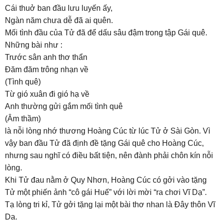
Cái thuở ban đầu lưu luyến ấy,
Ngàn năm chưa dễ đã ai quên.
Mối tình đầu của Tử đã để dấu sâu đậm trong tập Gái quê.
Những bài như :
Trước sân anh thơ thẩn
Đăm đăm trông nhạn về
(Tình quê)
Từ gió xuân đi gió hạ về
Anh thường gửi gắm mối tình quê
(Âm thầm)
là nỗi lòng nhớ thương Hoàng Cúc từ lúc Tử ở Sài Gòn. Vì
vậy ban đầu Tử đã định đề tặng Gái quê cho Hoàng Cúc,
nhưng sau nghĩ có điều bất tiện, nên đành phải chôn kín nỗi
lòng.
Khi Tử đau nằm ở Quy Nhơn, Hoàng Cúc có gởi vào tặng
Tử một phiến ảnh “cô gái Huế” với lời mời “ra chơi Vĩ Dạ”.
Tạ lòng tri kỉ, Tử gởi tặng lại một bài thơ nhan là Đây thôn Vĩ
Dạ.