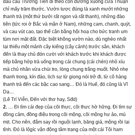
đầu cầu Trường Tiền đi theo con đường xuống cửa Thuận
chỉ mấy trăm thước. Vườn tược đúng là xanh mướt những
thanh trà (một thứ bưởi rất ngon và rất thanh), những đào
tiên (tức roi ở Bắc và mận ở Nam), những cam, chanh, quýt,
và cau vút cao, tạo thế cân bằng hội hoạ cho bức tranh um
tùm nơi mặt đất. Đặc biệt không vườn nào, dù nghèo nhất
lại thiếu một mảnh cây kiểng (cây cảnh) trước sân, khách
đến là thay chủ đón cười với khách trước khi khách được
tiếp bằng hớp trà uống trong cái chung (cái chén) nhỏ xíu
mà chủ nhân vừa chùi tro, lòng chung trắng muốt. Nhỏ nhẹ
thanh trong, kín đáo, lịch sự từ giọng nói trở đi, từ cô hàng
thanh trà đến các bậc cao sang… Đó là Huế, đó cũng là Vĩ
Dạ…
(Lê Trí Viễn, Đến với thơ hay, Sđd)
2.
… Đi tìm cái đẹp của cõi thực, cõi thực hờ hững. Đi tìm sự
đồng cảm, đồng điệu trong cõi mộng, cõi mộng hư ảo, mù
mịt. Cho nên, đắm say rồi nguội lạnh, băng giá, mộng rồi lại
tỉnh. Đó là lôgíc vận động tâm trạng của một cái Tôi ham