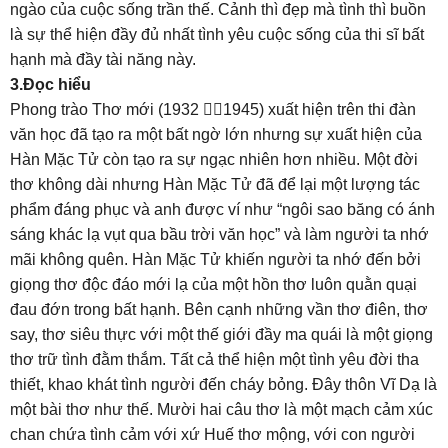
ngào của cuộc sống trần thế. Cảnh thì đẹp mà tình thì buồn
là sự thể hiện đầy đủ nhất tình yêu cuộc sống của thi sĩ bất
hạnh mà đầy tài năng này.
3.Đọc hiểu
Phong trào Thơ mới (1932 1945) xuất hiện trên thi đàn
văn học đã tạo ra một bất ngờ lớn nhưng sự xuất hiện của
Hàn Mặc Tử còn tạo ra sự ngạc nhiên hơn nhiều. Một đời
thơ không dài nhưng Hàn Mặc Tử đã để lại một lượng tác
phẩm đáng phục và anh được ví như “ngôi sao băng có ánh
sáng khác lạ vụt qua bầu trời văn học” và làm người ta nhớ
mãi không quên. Hàn Mặc Tử khiến người ta nhớ đến bởi
giọng thơ độc đáo mới lạ của một hồn thơ luôn quằn quại
đau đớn trong bất hạnh. Bên cạnh những vần thơ điên, thơ
say, thơ siêu thực với một thế giới đầy ma quái là một giọng
thơ trữ tình đằm thắm. Tất cả thể hiện một tình yêu đời tha
thiết, khao khát tình người đến cháy bỏng. Đây thôn Vĩ Dạ là
một bài thơ như thế. Mười hai câu thơ là một mạch cảm xúc
chan chứa tình cảm với xứ Huế thơ mộng, với con người