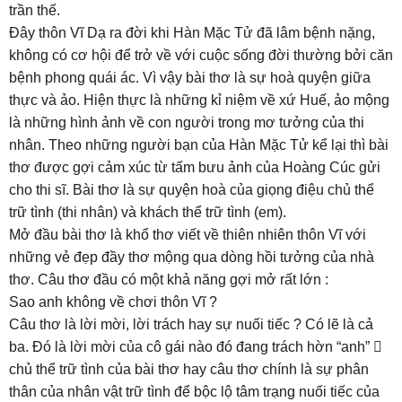
trần thế.
Đây thôn Vĩ Dạ ra đời khi Hàn Mặc Tử đã lâm bệnh nặng,
không có cơ hội để trở về với cuộc sống đời thường bởi căn
bệnh phong quái ác. Vì vậy bài thơ là sự hoà quyện giữa
thực và ảo. Hiện thực là những kỉ niệm về xứ Huế, ảo mộng
là những hình ảnh về con người trong mơ tưởng của thi
nhân. Theo những người bạn của Hàn Mặc Tử kể lại thì bài
thơ được gợi cảm xúc từ tấm bưu ảnh của Hoàng Cúc gửi
cho thi sĩ. Bài thơ là sự quyện hoà của giọng điệu chủ thể
trữ tình (thi nhân) và khách thể trữ tình (em).
Mở đầu bài thơ là khổ thơ viết về thiên nhiên thôn Vĩ với
những vẻ đẹp đầy thơ mộng qua dòng hồi tưởng của nhà
thơ. Câu thơ đầu có một khả năng gợi mở rất lớn :
Sao anh không về chơi thôn Vĩ ?
Câu thơ là lời mời, lời trách hay sự nuối tiếc ? Có lẽ là cả
ba. Đó là lời mời của cô gái nào đó đang trách hờn “anh” 
chủ thể trữ tình của bài thơ hay câu thơ chính là sự phân
thân của nhân vật trữ tình để bộc lộ tâm trạng nuối tiếc của