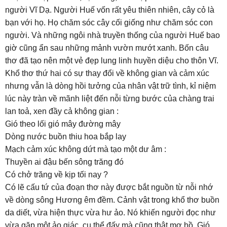
người Vĩ Dạ. Người Huế vốn rất yêu thiên nhiên, cây cỏ là
bạn với họ. Họ chăm sóc cây cối giống như chăm sóc con
người. Và những ngôi nhà truyền thống của người Huế bao
giờ cũng ẩn sau những mảnh vườn mướt xanh. Bốn câu
thơ đã tạo nên một vẻ đẹp lung linh huyền diệu cho thôn Vĩ.
Khổ thơ thứ hai có sự thay đổi về không gian và cảm xúc
nhưng vẫn là dòng hồi tưởng của nhân vật trữ tình, kỉ niệm
lúc này tràn về mãnh liệt đến nỗi từng bước của chàng trai
lan toả, xen đầy cả không gian :
Gió theo lối gió mây đường mây
Dòng nước buồn thiu hoa bắp lay
Mạch cảm xúc không dứt mà tạo một dư âm :
Thuyền ai đậu bến sông trăng đó
Có chở trăng về kịp tối nay ?
Có lẽ cấu tứ của đoạn thơ này được bắt nguồn từ nỗi nhớ
về dòng sông Hương êm đềm. Cảnh vật trong khổ thơ buồn
da diết, vừa hiện thực vừa hư ảo. Nó khiến người đọc như
vừa gặp một ảo giác, cụ thể đấy mà cũng thật mơ hồ. Gió