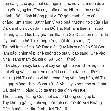
hoa cái gì cao quý nhất của người thục nữ : Tử muốn đưa
tình yêu vụng lén đến cuộc hôn nhân. Nhưng hôn sự bất
thành ! Bất thành không phải vì Tử gặp cảnh rủi ro của
chàng Kim Trọng. Bất thành vì vấp phải trường hợp của Tản
Đà khi nhờ người dạm hỏi Đỗ Thị. Nghĩa là thân sinh của
Hoàng Cúc  lúc bấy giờ làm tham tá Sở Đạc điền mà Tử là
tùy thuộc  chê Tử không xứng mặt đông sàng !(*).
Tử thôi làm việc ở Sở Đạc điền Quy Nhơn để vào Sài Gòn
làm báo, chính vì bị chê không có địa vị cao sang. Ghé vào
Nha Trang thăm tôi, khi đi Sài Gòn, Tử nói :
 Đi chuyến này, tôi quyết xây sự nghiệp văn chương cho
thật vững vàng, thử xem người ta có còn dám khi dể(**).
Nhưng khi Tử có địa vị hẳn trong làng văn làng báo, thì Tử
lại gặp Mộng Cầm, và khi Tử trở về Quy Nhơn cho xuất bản
Gái quê thì Hoàng Cúc đã theo gia đình về Huế.
Thế là cùng Hoàng Cúc một xa, Tử không còn gặp lại.
Tuy không gặp lại, nhưng mối tình của Tử đối với Hoàng
Cúc là mối tình đầu  như lời Thế Lữ :