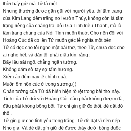
thời bấy giờ mà Tử là một.
Nhưng thường được gần gũi với người yêu, thì tâm trạng
của Kim Lang đêm trăng nơi vườn Thúy, không còn là tâm
trạng riêng của chàng trai đời Gia Tĩnh triều Thanh, mà là
tâm trạng chung của Nòi Tình muôn thuở. Cho nên đối với
Hoàng Cúc đã có lần Tử muốn gác lễ nghĩa một bên.
Tử có đọc cho tôi nghe một bài thơ, theo Tử, chưa đọc cho
ai nghe hết, và dặn tôi phải giấu kín, rằng :
Bấy lâu sát ngõ, chẳng ngăn tường,
Không dám sờ tay sợ tấm hương.
Xiêm áo đêm nay tề chỉnh quá.
Muốn ôm hồn cúc ở trong sương.( )
Chân tướng của Tử đã hiển hiện rõ rệt trong bài thơ này.
Tình của Tử đối với Hoàng Cúc đâu phải không đượm đà,
đâu phải không bồng bột. Tử chỉ gìn giữ đó thôi, dè dặt đó
thôi.
Tử gìn giữ cho tình yêu trong trắng. Tử dè dặt vì nền nếp
Nho gia. Và dè dặt gìn giữ để được thấy dưới bóng đuốc