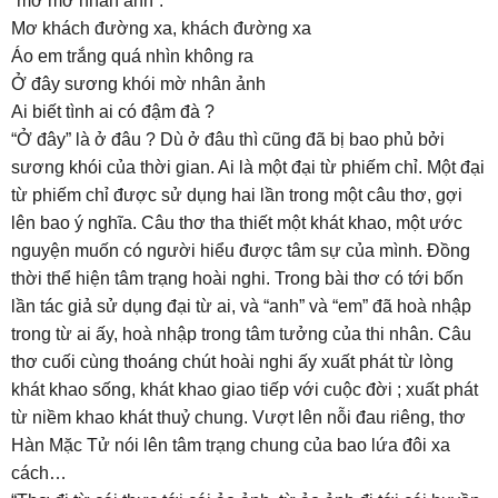
“mờ mờ nhân ảnh”.
Mơ khách đường xa, khách đường xa
Áo em trắng quá nhìn không ra
Ở đây sương khói mờ nhân ảnh
Ai biết tình ai có đậm đà ?
“Ở đây” là ở đâu ? Dù ở đâu thì cũng đã bị bao phủ bởi
sương khói của thời gian. Ai là một đại từ phiếm chỉ. Một đại
từ phiếm chỉ được sử dụng hai lần trong một câu thơ, gợi
lên bao ý nghĩa. Câu thơ tha thiết một khát khao, một ước
nguyện muốn có người hiểu được tâm sự của mình. Đồng
thời thể hiện tâm trạng hoài nghi. Trong bài thơ có tới bốn
lần tác giả sử dụng đại từ ai, và “anh” và “em” đã hoà nhập
trong từ ai ấy, hoà nhập trong tâm tưởng của thi nhân. Câu
thơ cuối cùng thoáng chút hoài nghi ấy xuất phát từ lòng
khát khao sống, khát khao giao tiếp với cuộc đời ; xuất phát
từ niềm khao khát thuỷ chung. Vượt lên nỗi đau riêng, thơ
Hàn Mặc Tử nói lên tâm trạng chung của bao lứa đôi xa
cách…