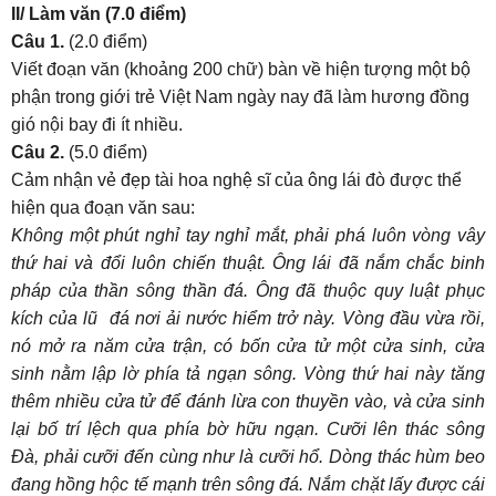
II/ Làm văn (7.0 điểm)
Câu 1.
(2.0 điểm)
Viết đoạn văn (khoảng 200 chữ) bàn về hiện tượng một bộ
phận trong giới trẻ Việt Nam ngày nay đã làm hương đồng
gió nội bay đi ít nhiều.
Câu 2.
(5.0 điểm)
Cảm nhận vẻ đẹp tài hoa nghệ sĩ của ông lái đò được thể
hiện qua đoạn văn sau:
Không một phút nghỉ tay nghỉ mắt, phải phá luôn vòng vây
thứ hai và đổi luôn chiến thuật. Ông lái đã nắm chắc binh
pháp của thần sông thần đá. Ông đã thuộc quy luật phục
kích của lũ đá nơi ải nước hiểm trở này. Vòng đầu vừa rồi,
nó mở ra năm cửa trận, có bốn cửa tử một cửa sinh, cửa
sinh nằm lập lờ phía tả ngạn sông. Vòng thứ hai này tăng
thêm nhiều cửa tử để đánh lừa con thuyền vào, và cửa sinh
lại bố trí lệch qua phía bờ hữu ngạn. Cưỡi lên thác sông
Đà, phải cưỡi đến cùng như là cưỡi hổ. Dòng thác hùm beo
đang hồng hộc tế mạnh trên sông đá. Nắm chặt lấy được cái