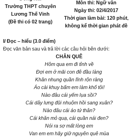
Môn thi: Ngữ văn
Trường THPT chuyên
Ngày thi: 02/4/2017
Lương Thế Vinh
Thời gian làm bài: 120 phút,
(Đề thi có 02 trang)
không kể thời gian phát đề
I/ Đọc – hiểu (3.0 điểm)
Đọc văn bản sau và trả lời các câu hỏi bên dưới:
CHÂN QUÊ
Hôm qua em đi tỉnh về
Đợi em ở mãi con đê đầu làng
Khăn nhung quần lĩnh rộn ràng
Áo cài khuy bấm em làm khổ tôi!
Nào đâu cái yếm lụa sồi?
Cái dây lưng đũi nhuộm hồi sang xuân?
Nào đâu cái áo tứ thân?
Cái khăn mỏ quạ, cái quần nái đen?
Nói ra sợ mất lòng em
Van em em hãy giữ nguyên quê mùa