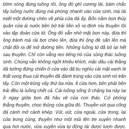
bờm sóng đúng luồng rồi, ông đò ghì cương lái, bám chắc
lấy luồng nước đúng mà phóng nhanh vào cửa sinh, mà lái
miết một đường chéo về phía cửa đá ấy. Bốn năm bọn thủy
quân cửa ải nước bên bờ trái liền xô ra định níu thuyền lôi
vào tập đoàn cửa tử. Ông đò vẫn nhớ mặt bọn này, đứa thì
ông tránh mà rải bơi chèo lên, đứa thì ông đè sấn lên mà
chặt đôi ra để mở đường tiến. Những luồng tử đã bỏ lại hết
sau thuyền. Chỉ còn vẳng reo tiếng hò của sóng thác luồng
sinh. Chúng vẫn không ngớt khiêu khích, mặc dầu cái thằng
đá tướng đứng chiến ở cửa vào đã tiu nghỉu cái mặt xanh lè
thất vọng thua cái thuyền đã đánh trúng vào cửa sinh nó trấn
lấy. Còn một trùng vây thứ ba nữa. Ít cửa hơn, bên phải bên
trái đều là luồng chết cả. Cái luồng sống ở chặng ba này lại
ở ngay giữa bọn đá hậu vệ của con thác. Cứ phóng
thẳng thuyền, chọc thủng cửa giữa đó. Thuyền vút qua cổng
đá cánh mở cánh khép. Vút, vút, cửa ngoài, cửa trong, lại
cửa trong cùng, thuyền như một mũi tên tre xuyên nhanh
qua hơi nước, vừa xuyên vừa tự động lái được lượn được.