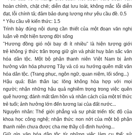
hoàn chỉnh, chặt chẽ; diễn đạt lưu loát, không mắc lỗi diễn
đạt, lỗi chính tả; đảm bảo dung lượng như yêu cầu đề. 0.5
* Yêu cầu về kiến thức: 1.5
Trình bày đúng nội dung cần thiết của một đoạn văn nghị
luận về một hiện tượng đời sống
"Hương đồng gió nội bay đi ít nhiều" là hiện tượng giới
trẻ không ý thức trân trọng giữ gìn và phát huy bản sắc văn
hóa dân tộc. Một bộ phận thanh niên Việt Nam bị ảnh
hưởng văn hóa phương Tây và có xu hướng quên mất văn
hóa dân tộc. (Trang phục, ngôn ngữ, quan niệm, lối sống...)
Hậu quả: Bản thân lạc lõng không hòa hợp với mọi
người; nhận những hậu quả nghiêm trọng trong việc quên
quê hương; đánh mất tâm hồn và nhân cách của một trí thức
trẻ tuổi; ảnh hưởng lớn đến tương lai của đất nước...
Nguyên nhân: Thế giới phẳng và sự phát triển tốc độ của
khoa học công nghệ; nhận thức non nớt của một bộ phận
thanh niên chưa được cha mẹ thầy cô định hướng...
Giữ gìn văn hóa dân tộc từ những việc làm cụ thể: sử