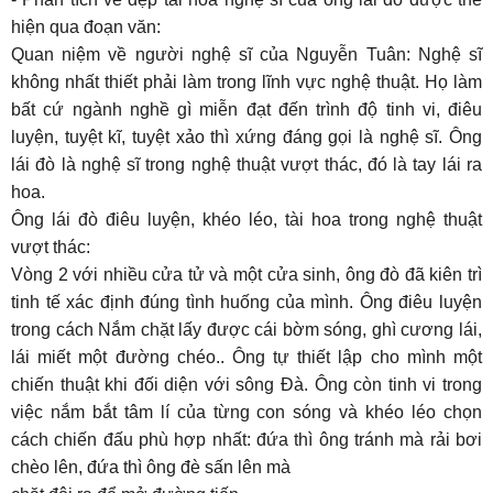
hiện qua đoạn văn:
Quan niệm về người nghệ sĩ của Nguyễn Tuân: Nghệ sĩ
không nhất thiết phải làm trong lĩnh vực nghệ thuật. Họ làm
bất cứ ngành nghề gì miễn đạt đến trình độ tinh vi, điêu
luyện, tuyệt kĩ, tuyệt xảo thì xứng đáng gọi là nghệ sĩ. Ông
lái đò là nghệ sĩ trong nghệ thuật vượt thác, đó là tay lái ra
hoa.
Ông lái đò điêu luyện, khéo léo, tài hoa trong nghệ thuật
vượt thác:
Vòng 2 với nhiều cửa tử và một cửa sinh, ông đò đã kiên trì
tinh tế xác định đúng tình huống của mình. Ông điêu luyện
trong cách Nắm chặt lấy được cái bờm sóng, ghì cương lái,
lái miết một đường chéo.. Ông tự thiết lập cho mình một
chiến thuật khi đối diện với sông Đà. Ông còn tinh vi trong
việc nắm bắt tâm lí của từng con sóng và khéo léo chọn
cách chiến đấu phù hợp nhất: đứa thì ông tránh mà rải bơi
chèo lên, đứa thì ông đè sấn lên mà