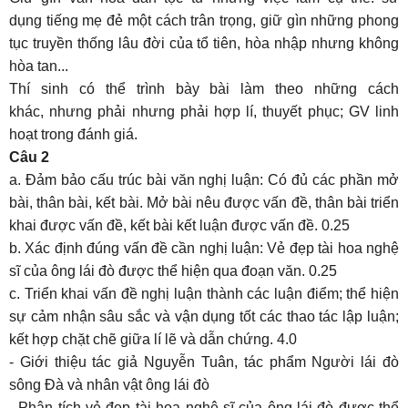
dụng tiếng mẹ đẻ một cách trân trọng, giữ gìn những phong
tục truyền thống lâu đời của tổ tiên, hòa nhập nhưng không
hòa tan...
Thí sinh có thể trình bày bài làm theo những cách
khác, nhưng phải nhưng phải hợp lí, thuyết phục; GV linh
hoạt trong đánh giá.
Câu 2
a. Đảm bảo cấu trúc bài văn nghị luận: Có đủ các phần mở
bài, thân bài, kết bài. Mở bài nêu được vấn đề, thân bài triển
khai được vấn đề, kết bài kết luận được vấn đề. 0.25
b. Xác định đúng vấn đề cần nghị luận: Vẻ đẹp tài hoa nghệ
sĩ của ông lái đò được thể hiện qua đoạn văn. 0.25
c. Triển khai vấn đề nghị luận thành các luận điểm; thể hiện
sự cảm nhận sâu sắc và vận dụng tốt các thao tác lập luận;
kết hợp chặt chẽ giữa lí lẽ và dẫn chứng. 4.0
- Giới thiệu tác giả Nguyễn Tuân, tác phẩm Người lái đò
sông Đà và nhân vật ông lái đò
- Phân tích vẻ đẹp tài hoa nghệ sĩ của ông lái đò được thể