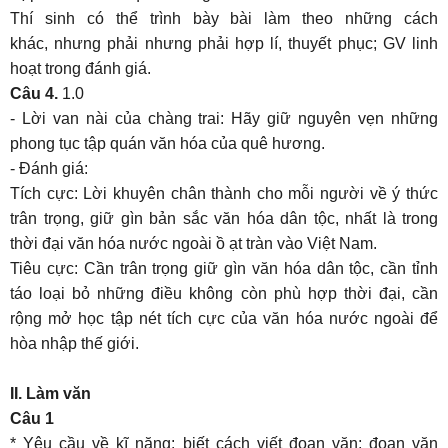
Thí sinh có thể trình bày bài làm theo những cách
khác, nhưng phải nhưng phải hợp lí, thuyết phục; GV linh
hoạt trong đánh giá.
Câu 4.
1.0
- Lời van nài của chàng trai: Hãy giữ nguyên vẹn những
phong tục tập quán văn hóa của quê hương.
- Đánh giá:
Tích cực: Lời khuyên chân thành cho mỗi người về ý thức
trân trọng, giữ gìn bản sắc văn hóa dân tộc, nhất là trong
thời đại văn hóa nước ngoài ồ ạt tràn vào Việt Nam.
Tiêu cực: Cần trân trọng giữ gìn văn hóa dân tộc, cần tỉnh
táo loại bỏ những điều không còn phù hợp thời đại, cần
rộng mở học tập nét tích cực của văn hóa nước ngoài để
hòa nhập thế giới.
II. Làm văn
Câu 1
* Yêu cầu về kĩ năng: biết cách viết đoạn văn; đoạn văn