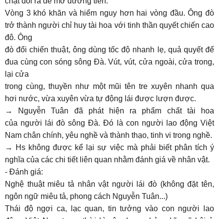
chặt đôi ra để mở đường tiến.
Vòng 3 khó khăn và hiểm nguy hơn hai vòng đầu. Ông đò
trở thành người chỉ huy tài hoa với tinh thần quyết chiến cao
đô. Ông
đò đổi chiến thuật, ông dùng tốc độ nhanh lẹ, quả quyết để
đua cùng con sóng sông Đà. Vút, vút, cửa ngoài, cửa trong,
lại cửa
trong cùng, thuyền như một mũi tên tre xuyên nhanh qua
hơi nước, vừa xuyên vừa tự động lái được lượn được.
→ Nguyễn Tuân đã phát hiện ra phẩm chất tài hoa
của người lái đò sông Đà. Đó là con người lao động Việt
Nam chân chính, yêu nghề và thành thạo, tinh vi trong nghề.
→ Hs không được kể lại sự việc mà phải biết phân tích ý
nghĩa của các chi tiết liên quan nhằm đánh giá về nhân vật.
- Đánh giá:
Nghệ thuật miêu tả nhân vật người lái đò (không đặt tên,
ngôn ngữ miêu tả, phong cách Nguyễn Tuân...)
Thái độ ngợi ca, lạc quan, tin tưởng vào con người lao