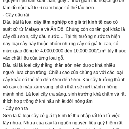
nguyên liệu sản xuất than, giấy… thời gian thu hoạch gỗ để
làm đồ nội thất từ 6 năm hoặc có thể lâu hơn..
- Cây dầu rái
Dầu trái là loại
cây lâm nghiệp có giá trị kinh tế cao
có
suất xứ từ Malaysia và Ấn Độ. Chúng còn có tên gọi khác là
cây dầu sơn, cây dầu nước… Tại thị trường nước ta hiện
nay loại cây này thuộc nhóm những cây có giá trị cao, có
mức giao động từ 4.000.0000 đến 10.000.000/1m³, tùy thuộc
vào chất liệu của từng loại gỗ.
Dầu rái là loại cây thẳng, thân tròn nên được khá nhiều
người lựa chọn trồng. Chiều cao của chúng so với các loại
cây khác có thể lên đến 45m đến 55m. Khi cây trưởng thành
vỏ cây có màu xám vàng, phần thân sẽ nứt thành những
mảnh nhỏ. Là loại cây ưa sáng, sinh trưởng khá chậm và rất
thích hợp trồng ở khí hậu nhiệt đới nóng ẩm.
- Cây sơn ta
Sơn ta là loại cây có giá trị kinh tế thu nhập rất lớn từ việc
lấy nhựa. Nhựa của cây là nguồn nguyên liệu quý hiếm rất