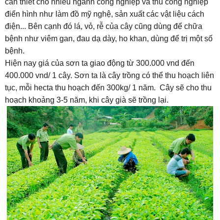
cần thiết cho nhiều ngành công nghiệp và thủ công nghiệp
điển hình như làm đồ mỹ nghệ, sản xuất các vật liệu cách
điện... Bên cạnh đó lá, vỏ, rễ của cây cũng dùng để chữa
bệnh như viêm gan, đau dạ dày, ho khan, dùng để trị một số
bệnh.
Hiện nay giá của sơn ta giao động từ 300.000 vnd đến
400.000 vnd/ 1 cây. Sơn ta là cây trồng có thể thu hoạch liên
tục, mỗi hecta thu hoạch đến 300kg/ 1 năm. Cây sẽ cho thu
hoạch khoảng 3-5 năm, khi cây già sẽ trồng lại.