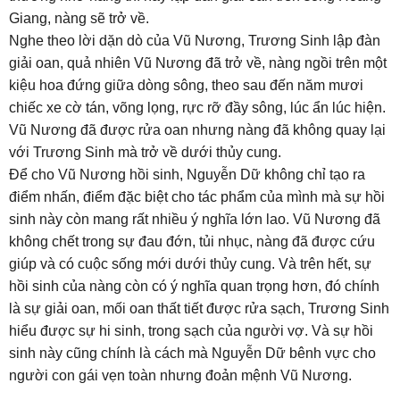
Giang, nàng sẽ trở về.
Nghe theo lời dặn dò của Vũ Nương, Trương Sinh lập đàn
giải oan, quả nhiên Vũ Nương đã trở về, nàng ngồi trên một
kiệu hoa đứng giữa dòng sông, theo sau đến năm mươi
chiếc xe cờ tán, võng lọng, rực rỡ đầy sông, lúc ẩn lúc hiện.
Vũ Nương đã được rửa oan nhưng nàng đã không quay lại
với Trương Sinh mà trở về dưới thủy cung.
Để cho Vũ Nương hồi sinh, Nguyễn Dữ không chỉ tạo ra
điểm nhấn, điểm đặc biệt cho tác phẩm của mình mà sự hồi
sinh này còn mang rất nhiều ý nghĩa lớn lao. Vũ Nương đã
không chết trong sự đau đớn, tủi nhục, nàng đã được cứu
giúp và có cuộc sống mới dưới thủy cung. Và trên hết, sự
hồi sinh của nàng còn có ý nghĩa quan trọng hơn, đó chính
là sự giải oan, mối oan thất tiết được rửa sạch, Trương Sinh
hiểu được sự hi sinh, trong sạch của người vợ. Và sự hồi
sinh này cũng chính là cách mà Nguyễn Dữ bênh vực cho
người con gái vẹn toàn nhưng đoản mệnh Vũ Nương.