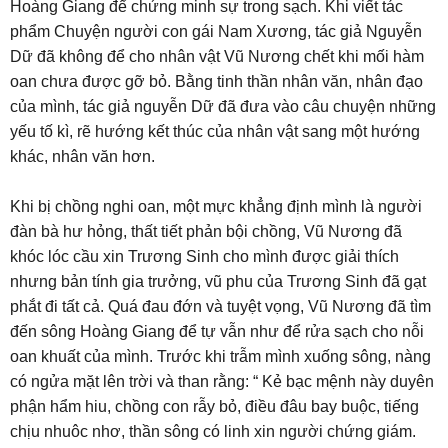
Hoàng Giang để chứng minh sự trong sạch. Khi viết tác
phẩm Chuyện người con gái Nam Xương, tác giả Nguyễn
Dữ đã không để cho nhân vật Vũ Nương chết khi mối hàm
oan chưa được gỡ bỏ. Bằng tinh thần nhân văn, nhân đạo
của mình, tác giả nguyễn Dữ đã đưa vào câu chuyện những
yếu tố kì, rẽ hướng kết thúc của nhân vật sang một hướng
khác, nhân văn hơn.
Khi bị chồng nghi oan, một mực khẳng định mình là người
đàn bà hư hỏng, thất tiết phản bội chồng, Vũ Nương đã
khóc lóc cầu xin Trương Sinh cho mình được giải thích
nhưng bản tính gia trưởng, vũ phu của Trương Sinh đã gạt
phắt đi tất cả. Quá đau đớn và tuyệt vọng, Vũ Nương đã tìm
đến sông Hoàng Giang để tự vẫn như để rửa sạch cho nỗi
oan khuất của mình. Trước khi trẫm mình xuống sông, nàng
có ngửa mặt lên trời và than rằng: “ Kẻ bạc mệnh này duyên
phận hẩm hiu, chồng con rẫy bỏ, điều đâu bay buộc, tiếng
chịu nhuôc nhơ, thần sông có linh xin người chứng giám.