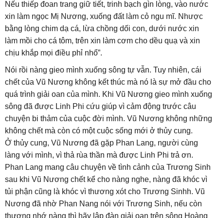
Nếu thiếp đoan trang giữ tiết, trinh bạch gìn lòng, vào nước
xin làm ngọc Mị Nương, xuống đất làm cỏ ngu mĩ. Nhược
bằng lòng chim dạ cá, lừa chồng dối con, dưới nước xin
làm mồi cho cá tôm, trên xin làm cơm cho dều quạ và xin
chịu khắp mọi điều phỉ nhổ”.
Nói rồi nàng gieo mình xuống sông tự vẫn. Tuy nhiên, cái
chết của Vũ Nương không kết thúc mà nó là sự mở đầu cho
quá trình giải oan của mình. Khi Vũ Nương gieo mình xuống
sông đã được Linh Phi cứu giúp vì cảm động trước câu
chuyện bi thảm của cuộc đời mình. Vũ Nương không những
không chết mà còn có một cuộc sống mới ở thủy cung.
Ở thủy cung, Vũ Nương đã gặp Phan Lang, người cùng
làng với mình, vì thả rùa thần mà được Linh Phi trả ơn.
Phan Lang mang câu chuyện về tình cảnh của Trương Sinh
sau khi Vũ Nương chết kể cho nàng nghe, nàng đã khóc vì
tủi phận cũng là khóc vì thương xót cho Trương Sinhh. Vũ
Nương đã nhờ Phan Nang nói với Trương Sinh, nếu còn
thương nhớ nàng thì hãy lập đàn giải oan trên sông Hoàng