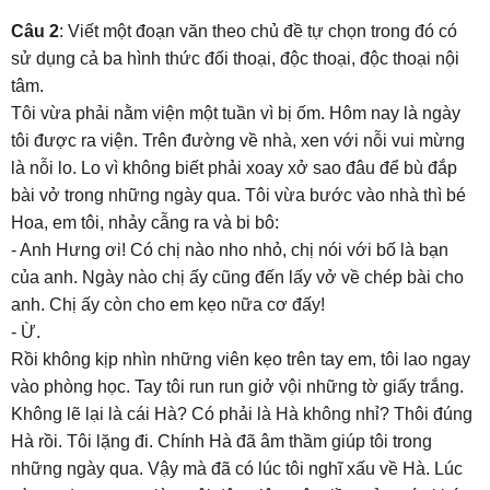
Câu 2
: Viết một đoạn văn theo chủ đề tự chọn trong đó có
sử dụng cả ba hình thức đối thoại, độc thoại, độc thoại nội
tâm.
Tôi vừa phải nằm viện một tuần vì bị ốm. Hôm nay là ngày
tôi được ra viện. Trên đường về nhà, xen với nỗi vui mừng
là nỗi lo. Lo vì không biết phải xoay xở sao đâu để bù đắp
bài vở trong những ngày qua. Tôi vừa bước vào nhà thì bé
Hoa, em tôi, nhảy cẫng ra và bi bô:
- Anh Hưng ơi! Có chị nào nho nhỏ, chị nói với bố là bạn
của anh. Ngày nào chị ấy cũng đến lấy vở về chép bài cho
anh. Chị ấy còn cho em kẹo nữa cơ đấy!
- Ừ.
Rồi không kịp nhìn những viên kẹo trên tay em, tôi lao ngay
vào phòng học. Tay tôi run run giở vội những tờ giấy trắng.
Không lẽ lại là cái Hà? Có phải là Hà không nhỉ? Thôi đúng
Hà rồi. Tôi lặng đi. Chính Hà đã âm thầm giúp tôi trong
những ngày qua. Vậy mà đã có lúc tôi nghĩ xấu về Hà. Lúc