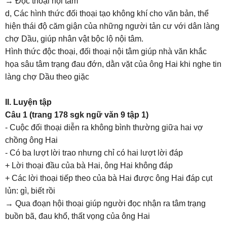
→ Độc thoại nội tâm
d, Các hình thức đối thoại tạo không khí cho văn bản, thể
hiện thái độ căm giận của những người tản cư với dân làng
chợ Dầu, giúp nhân vật bộc lộ nội tâm.
Hình thức độc thoại, đối thoại nội tâm giúp nhà văn khắc
họa sâu tâm trạng đau đớn, dằn vặt của ông Hai khi nghe tin
làng chợ Dầu theo giặc
II. Luyện tập
Câu 1 (trang 178 sgk ngữ văn 9 tập 1)
- Cuộc đối thoại diễn ra không bình thường giữa hai vợ
chồng ông Hai
- Có ba lượt lời trao nhưng chỉ có hai lượt lời đáp
+ Lời thoại đầu của bà Hai, ông Hai không đáp
+ Các lời thoại tiếp theo của bà Hai được ông Hai đáp cụt
lủn: gì, biết rồi
→ Qua đoạn hội thoại giúp người đọc nhận ra tâm trạng
buồn bã, đau khổ, thất vọng của ông Hai