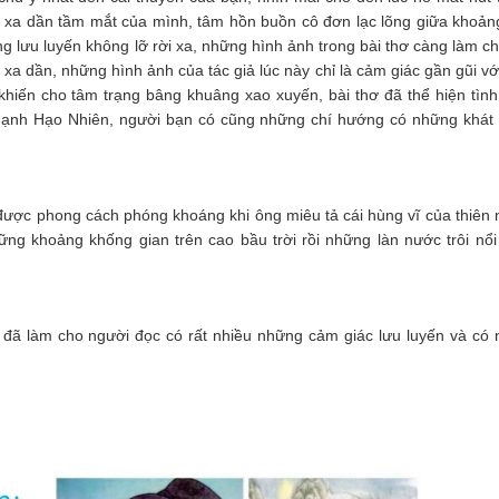
n xa dần tầm mắt của mình, tâm hồn buồn cô đơn lạc lõng giữa khoảng
 lưu luyến không lỡ rời xa, những hình ảnh trong bài thơ càng làm ch
xa dần, những hình ảnh của tác giả lúc này chỉ là cảm giác gần gũi vớ
 khiến cho tâm trạng bâng khuâng xao xuyến, bài thơ đã thể hiện tìn
 Mạnh Hạo Nhiên, người bạn có cũng những chí hướng có những khát
ữ được phong cách phóng khoáng khi ông miêu tả cái hùng vĩ của thiên 
g khoảng khống gian trên cao bầu trời rồi những làn nước trôi nổi
đã làm cho người đọc có rất nhiều những cảm giác lưu luyến và có 