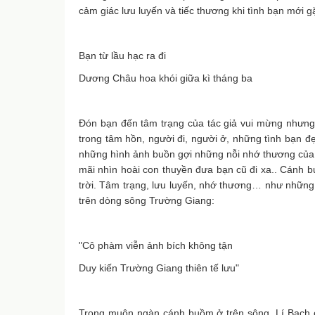
cảm giác lưu luyến và tiếc thương khi tình bạn mới 
Bạn từ lầu hạc ra đi
Dương Châu hoa khói giữa kì tháng ba
Đón bạn đến tâm trạng của tác giả vui mừng nhưng kh
trong tâm hồn, người đi, người ở, những tình bạn 
những hình ảnh buồn gợi những nỗi nhớ thương của t
mãi nhìn hoài con thuyền đưa bạn cũ đi xa.. Cánh bu
trời. Tâm trạng, lưu luyến, nhớ thương… như những
trên dòng sông Trường Giang:
"Cô phàm viễn ảnh bích không tận
Duy kiến Trường Giang thiên tế lưu"
Trong muôn ngàn cánh buồm ở trên sông. Lí Bạch ch