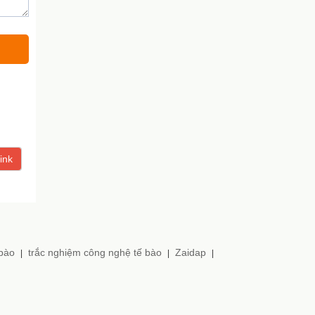
ink
 bào
trắc nghiệm công nghệ tế bào
Zaidap
|
|
|