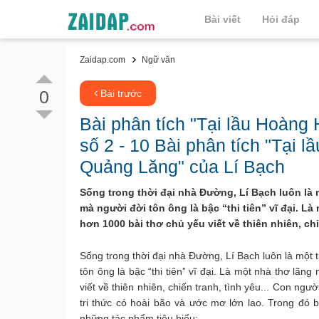
Bài viết
Hỏi đáp
Zaidap.com
Ngữ văn
0
Bài trước
Bài phân tích "Tại lầu Hoàng
số 2 - 10 Bài phân tích "Tại 
Quảng Lăng" của Lí Bạch
Sống trong thời đại nhà Đường, Lí Bạch luôn là
mà người đời tôn ông là bậc “thi tiên” vĩ đại. L
hơn 1000 bài thơ chủ yếu viết về thiên nhiên, chiế
Sống trong thời đại nhà Đường, Lí Bạch luôn là một
tôn ông là bậc “thi tiên” vĩ đại. Là một nhà thơ lã
viết về thiên nhiên, chiến tranh, tình yêu... Con n
tri thức có hoài bão và ước mơ lớn lao. Trong đó 
những tác phẩm tiêu biểu: