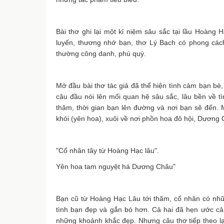
Bài thơ ghi lại một kỉ niệm sâu sắc tại lầu Hoàng
luyến, thương nhớ bạn, thơ Lý Bạch có phong cách
thường công danh, phú quý.
Mở đầu bài thơ tác giả đã thể hiện tình cảm bạn bè
câu đầu nói lên mối quan hệ sâu sắc, lâu bền về t
thăm, thời gian bạn lên đường và nơi bạn sẽ đến
khói (yên hoa), xuôi về nơi phồn hoa đô hội, Dương 
"Cố nhân tây từ Hoàng Hạc lâu".
Yên hoa tam nguyệt há Dương Châu"
Bạn cũ từ Hoàng Hạc Lâu tới thăm, cố nhân có nh
tình bạn đẹp và gắn bó hơn. Cả hai đã hẹn ước cả
những khoảnh khắc đẹp. Nhưng câu thơ tiếp theo lạ