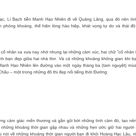
 Hạc, Lí Bạch tiễn Manh Hạo Nhiên đi về Quảng Lăng, qua đó nên tìn
 phóng khoáng, thể hiện lòng hào hiệp, khát vọng tự do và thái đ
, cố nhân xa xưa nay nhớ nhung lại những cảm xúc, hai chữ "cố nhân 
ình bạn đẹp giữa hai nhà thơ. Và cả những khoảng không gian khi bạ
. Mạnh Hạo Nhiên lên đường vào một ngày tháng ba (tam nguyệt) mù
Châu – một trong những đô thị đẹp nổi tiếng thời Đường:
ững cảm giác mến thương và gần gũi bởi những tình cảm đó, tạo nê
 những khoảng thời gian gập nhau và những hẹn ước giữ hai người 
i nói về những khoảng thời gian người bạn đi khỏi Hoàng Hạc Lâu, 