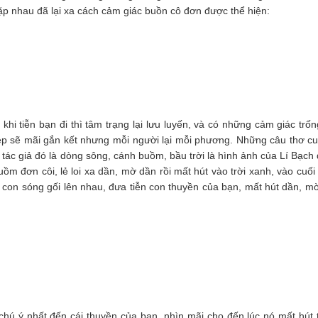
gặp nhau đã lại xa cách cảm giác buồn cô đơn được thể hiện:
i tiễn bạn đi thì tâm trạng lại lưu luyến, và có những cảm giác trống
đẹp sẽ mãi gắn kết nhưng mỗi người lại mỗi phương. Những câu thơ cu
ác giả đó là dòng sông, cánh buồm, bầu trời là hình ảnh của Lí Bạch
ồm đơn côi, lẻ loi xa dần, mờ dần rồi mất hút vào trời xanh, vào cuối
 con sóng gối lên nhau, đưa tiễn con thuyền của bạn, mất hút dần, m
ú ý nhất đến cái thuyền của bạn, nhìn mãi cho đến lúc nó mất hút 