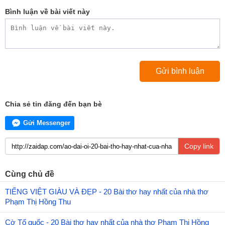
Bình luận về bài viết này
Chia sẻ tin đăng đến bạn bè
Gửi Messenger
Copy link
Cùng chủ đề
TIẾNG VIỆT GIÀU VÀ ĐẸP - 20 Bài thơ hay nhất của nhà thơ
Phạm Thị Hồng Thu
Cờ Tổ quốc - 20 Bài thơ hay nhất của nhà thơ Phạm Thị Hồng