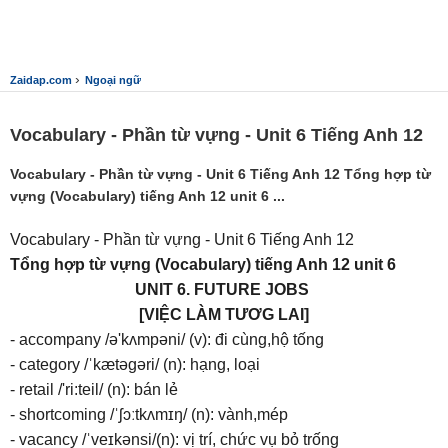
›
Zaidap.com
Ngoại ngữ
Vocabulary - Phần từ vựng - Unit 6 Tiếng Anh 12
Vocabulary - Phần từ vựng - Unit 6 Tiếng Anh 12 Tổng hợp từ
vựng (Vocabulary) tiếng Anh 12 unit 6 ...
Vocabulary - Phần từ vựng - Unit 6 Tiếng Anh 12
Tổng hợp từ vựng (Vocabulary) tiếng Anh 12 unit 6
UNIT 6. FUTURE JOBS
[VIỆC LÀM TƯƠG LAI]
- accompany /ə'kʌmpəni/ (v): đi cùng,hộ tống
- category /ˈkætəɡəri/ (n): hạng, loại
- retail /'ri:teil/ (n): bán lẻ
- shortcoming /ˈʃɔːtkʌmɪŋ/ (n): vành,mép
- vacancy /ˈveɪkənsi/(n): vị trí, chức vụ bỏ trống