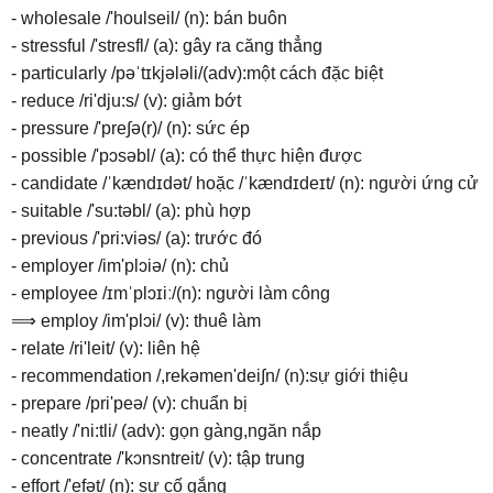
- wholesale /'houlseil/ (n): bán buôn
- stressful /'stresfl/ (a): gây ra căng thẳng
- particularly /pəˈtɪkjələli/(adv):một cách đặc biệt
- reduce /ri'dju:s/ (v): giảm bớt
- pressure /'pre∫ə(r)/ (n): sức ép
- possible /'pɔsəbl/ (a): có thể thực hiện được
- candidate /ˈkændɪdət/ hoặc /ˈkændɪdeɪt/ (n): người ứng cử
- suitable /'su:təbl/ (a): phù hợp
- previous /'pri:viəs/ (a): trước đó
- employer /im'plɔiə/ (n): chủ
- employee /ɪmˈplɔɪiː/(n): người làm công
⟹ employ /im'plɔi/ (v): thuê làm
- relate /ri'leit/ (v): liên hệ
- recommendation /,rekəmen'dei∫n/ (n):sự giới thiệu
- prepare /pri'peə/ (v): chuẩn bị
- neatly /'ni:tli/ (adv): gọn gàng,ngăn nắp
- concentrate /'kɔnsntreit/ (v): tập trung
- effort /'efət/ (n): sự cố gắng