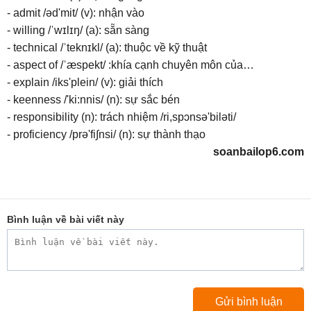
- admit /əd'mit/ (v): nhận vào
- willing /ˈwɪlɪŋ/ (a): sẵn sàng
- technical /ˈteknɪkl/ (a): thuộc về kỹ thuật
- aspect of /ˈæspekt/ :khía cạnh chuyên môn của…
- explain /iks'plein/ (v): giải thích
- keenness /'ki:nnis/ (n): sự sắc bén
- responsibility (n): trách nhiệm /ri,spɔnsə'biləti/
- proficiency /prə'fi∫nsi/ (n): sự thành thạo
soanbailop6.com
Bình luận về bài viết này