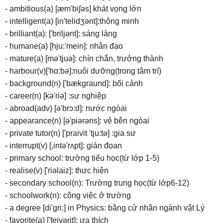
- ambitious(a) [æm'bi∫əs] khát vọng lớn
- intelligent(a) [in'telidʒənt]:thông minh
- brilliant(a): ['briljənt]: sáng láng
- humane(a) [hju:'mein]: nhân đạo
- mature(a) [mə'tjuə]: chín chắn, trưởng thành
- harbour(v)['hɑ:bə]:nuôi dưỡng(trong tâm trí)
- background(n) ['bækgraund]: bối cảnh
- career(n) [kə'riə] :sự nghiệp
- abroad(adv) [ə'brɔ:d]: nước ngòai
- appearance(n) [ə'piərəns]: vẻ bên ngòai
- private tutor(n) ['praivit 'tju:tə] :gia sư
- interrupt(v) [,intə'rʌpt]: gián đọan
- primary school: trường tiểu học(từ lớp 1-5)
- realise(v) ['riəlaiz]: thực hiện
- secondary school(n): Trường trung học(từ lớp6-12)
- schoolwork(n): công việc ở trường
- a degree [di'gri:] in Physics: bằng cử nhân ngành vật Lý
- favorite(a) ['feivərit]: ưa thích