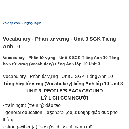
›
Zaidap.com
Ngoại ngữ
Vocabulary - Phần từ vựng - Unit 3 SGK Tiếng
Anh 10
Vocabulary - Phần từ vựng - Unit 3 SGK Tiếng Anh 10 Tổng
hợp từ vựng (Vocabulary) tiếng Anh lớp 10 Unit 3 ...
Vocabulary - Phần từ vựng - Unit 3 SGK Tiếng Anh 10
Tổng hợp từ vựng (Vocabulary) tiếng Anh lớp 10 Unit 3
UNIT 3: PEOPLE’S BACKGROUND
LÝ LỊCH CON NGƯỜI
- training(n) ['treiniη]: đào tạo
- general education: ['dʒenərəl ,edju:'kei∫n]: giáo dục phổ
thông
- strong-willed(a) ['strɔη'wild]: ý chí mạnh mẽ