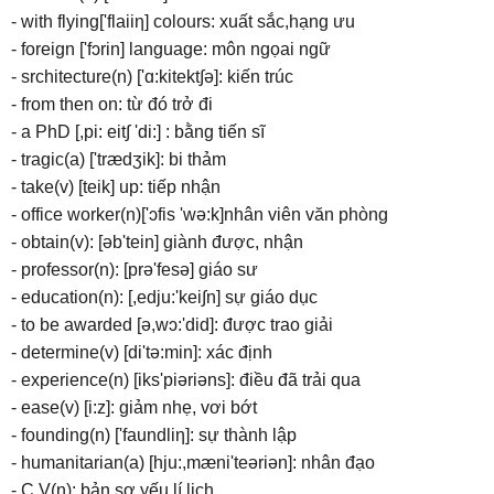
- with flying['flaiiη] colours: xuất sắc,hạng ưu
- foreign ['fɔrin] language: môn ngọai ngữ
- srchitecture(n) ['ɑ:kitekt∫ə]: kiến trúc
- from then on: từ đó trở đi
- a PhD [,pi: eit∫ 'di:] : bằng tiến sĩ
- tragic(a) ['trædʒik]: bi thảm
- take(v) [teik] up: tiếp nhận
- office worker(n)['ɔfis 'wə:k]nhân viên văn phòng
- obtain(v): [əb'tein] giành được, nhận
- professor(n): [prə'fesə] giáo sư
- education(n): [,edju:'kei∫n] sự giáo dục
- to be awarded [ə,wɔ:'did]: được trao giải
- determine(v) [di'tə:min]: xác định
- experience(n) [iks'piəriəns]: điều đã trải qua
- ease(v) [i:z]: giảm nhẹ, vơi bớt
- founding(n) ['faundliη]: sự thành lập
- humanitarian(a) [hju:,mæni'teəriən]: nhân đạo
- C.V(n): bản sơ yếu lí lịch