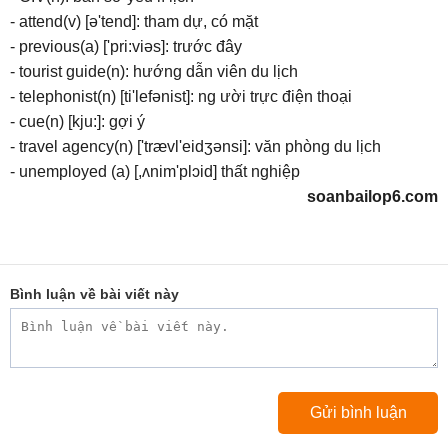
- attend(v) [ə'tend]: tham dự, có mặt
- previous(a) ['pri:viəs]: trước đây
- tourist guide(n): hướng dẫn viên du lịch
- telephonist(n) [ti'lefənist]: ng ười trực điện thoại
- cue(n) [kju:]: gợi ý
- travel agency(n) ['trævl'eidʒənsi]: văn phòng du lịch
- unemployed (a) [,ʌnim'plɔid] thất nghiệp
soanbailop6.com
Bình luận về bài viết này