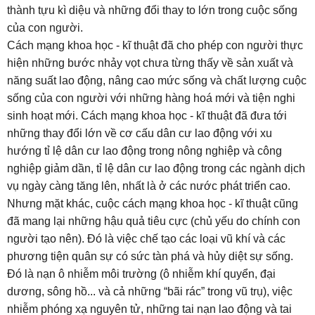
thành tựu kì diệu và những đổi thay to lớn trong cuộc sống
của con người.
Cách mạng khoa học - kĩ thuật đã cho phép con người thực
hiện những bước nhảy vọt chưa từng thấy về sản xuất và
năng suất lao động, nâng cao mức sống và chất lượng cuộc
sống của con người với những hàng hoá mới và tiện nghi
sinh hoạt mới. Cách mạng khoa học - kĩ thuật đã đưa tới
những thay đổi lớn về cơ cấu dân cư lao động với xu
hướng tỉ lệ dân cư lao động trong nông nghiệp và công
nghiệp giảm dần, tỉ lệ dân cư lao động trong các ngành dịch
vụ ngày càng tăng lên, nhất là ở các nước phát triển cao.
Nhưng mặt khác, cuộc cách mạng khoa học - kĩ thuật cũng
đã mang lại những hậu quả tiêu cực (chủ yếu do chính con
người tạo nên). Đó là việc chế tạo các loại vũ khí và các
phương tiện quân sự có sức tàn phá và hủy diệt sự sống.
Đó là nạn ô nhiễm môi trường (ô nhiễm khí quyển, đại
dương, sông hồ... và cả những “bãi rác” trong vũ trụ), việc
nhiễm phóng xạ nguyên tử, những tai nạn lao động và tai