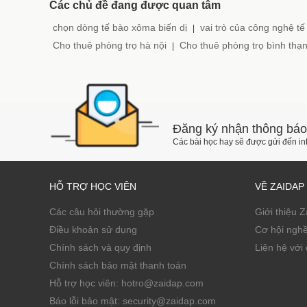
Các chủ đề đang được quan tâm
chọn dòng tế bào xôma biến dị
vai trò của công nghệ tế
|
Cho thuê phòng trọ hà nội
Cho thuê phòng trọ bình thạ
|
Đăng ký nhận thông báo
Các bài học hay sẽ được gửi đến i
HỖ TRỢ HỌC VIÊN
VỀ ZAIDAP
Các câu hỏi thường gặp
Giới thiệu 
Điều khoản sử dụng
Cơ hội ngh
Chính sách và quy định
Liên hệ với 
Chính sách bảo mật thanh toán
Hỗ trợ học viên: hotro@zaidap.com
Báo lỗi bảo mật: security@zaidap.com