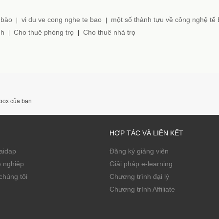
 bào
vi du ve cong nghe te bao
một số thành tựu về công nghệ tế
|
|
nh
Cho thuê phòng trọ
Cho thuê nhà trọ
|
|
nbox của bạn
HỢP TÁC VÀ LIÊN KẾT
Zaidap
Đăng ký giảng viên
ề nghiệp
Giải pháp e-learning
chúng tôi
Chương trình đại lý
Chương trình Affiliate