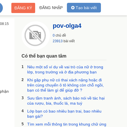
ĐĂNG NHẬP
Tạo bài viết
ĐĂNG KÝ
 08:15
pov-olga4
0
chủ đề
23913
bài viết
Có thể bạn quan tâm
1
Nêu một số ví dụ về vai trò của nữ ở trong
lớp, trong trường và ở địa phương bạn
2
Khi gặp phụ nữ có thai xách nặng hoặc đi
trên cùng chuyến ô tô không còn chỗ ngồi,
bạn có thể làm gì để giúp đỡ ?
 phận
3
Sưu tầm tranh ảnh, sách báo nói về tác hại
của rượu, bia, thuốc lá, ma tuý
4
Lớp bạn có bao nhiêu bạn trai, bao nhiêu
bạn gái?
5
Tìm xem mỗi thông tin trong khung chữ ứng