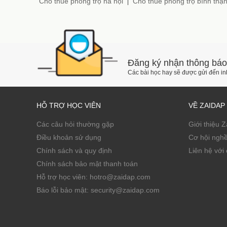
Cho thuê phòng trọ hà nội
Cho thuê phòng trọ bình thạ
|
Đăng ký nhận thông báo
Các bài học hay sẽ được gửi đến i
HỖ TRỢ HỌC VIÊN
VỀ ZAIDAP
Các câu hỏi thường gặp
Giới thiệu 
Điều khoản sử dụng
Cơ hội ngh
Chính sách và quy định
Liên hệ với 
Chính sách bảo mật thanh toán
Hỗ trợ học viên: hotro@zaidap.com
Báo lỗi bảo mật: security@zaidap.com