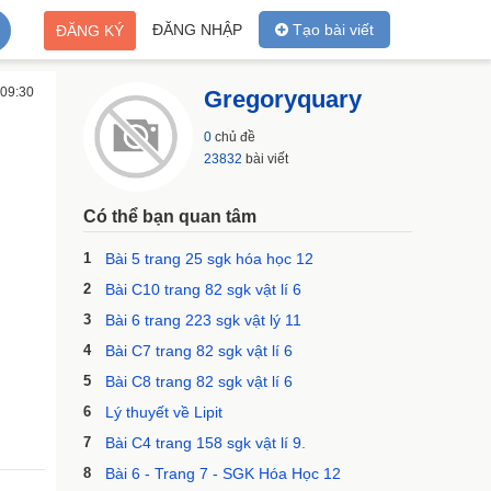
ĐĂNG NHẬP
Tạo bài viết
ĐĂNG KÝ
 09:30
Gregoryquary
0
chủ đề
23832
bài viết
Có thể bạn quan tâm
1
Bài 5 trang 25 sgk hóa học 12
2
Bài C10 trang 82 sgk vật lí 6
3
Bài 6 trang 223 sgk vật lý 11
4
Bài C7 trang 82 sgk vật lí 6
5
Bài C8 trang 82 sgk vật lí 6
6
Lý thuyết về Lipit
7
Bài C4 trang 158 sgk vật lí 9.
8
Bài 6 - Trang 7 - SGK Hóa Học 12