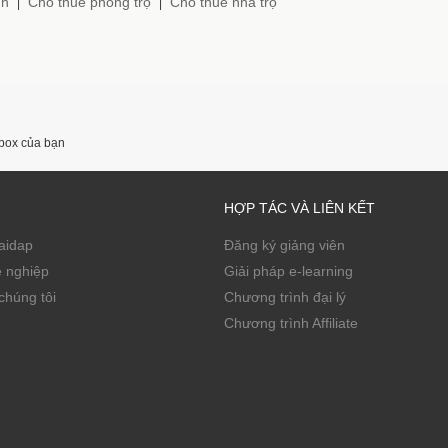
nh
Cho thuê phòng trọ
Cho thuê nhà trọ
|
|
nbox của bạn
HỢP TÁC VÀ LIÊN KẾT
Zaidap
Đăng ký giảng viên
ề nghiệp
Giải pháp e-learning
chúng tôi
Chương trình đại lý
Chương trình Affiliate