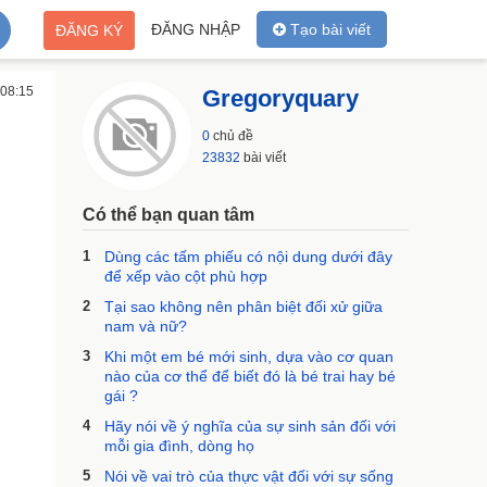
ĐĂNG NHẬP
Tạo bài viết
ĐĂNG KÝ
 08:15
Gregoryquary
0
chủ đề
23832
bài viết
Có thể bạn quan tâm
1
Dùng các tấm phiếu có nội dung dưới đây
để xếp vào cột phù hợp
2
Tại sao không nên phân biệt đối xử giữa
nam và nữ?
3
Khi một em bé mới sinh, dựa vào cơ quan
nào của cơ thể để biết đó là bé trai hay bé
gái ?
4
Hãy nói về ý nghĩa của sự sinh sản đối với
mỗi gia đình, dòng họ
5
Nói về vai trò của thực vật đối với sự sống