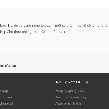
 bào
vi du ve cong nghe te bao
một số thành tựu về công nghệ tế
|
|
nh
Cho thuê phòng trọ
Cho thuê nhà trọ
|
|
nbox của bạn
HỢP TÁC VÀ LIÊN KẾT
Zaidap
Đăng ký giảng viên
ề nghiệp
Giải pháp e-learning
chúng tôi
Chương trình đại lý