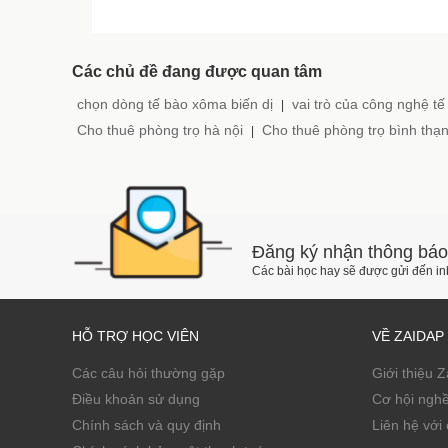
Các chủ đề đang được quan tâm
chọn dòng tế bào xôma biến dị
vai trò của công nghệ tế
|
Cho thuê phòng trọ hà nội
Cho thuê phòng trọ bình thạ
|
Đăng ký nhận thông báo
Các bài học hay sẽ được gửi đến i
HỖ TRỢ HỌC VIÊN
VỀ ZAIDAP
Các câu hỏi thường gặp
Giới thiệu 
Điều khoản sử dụng
Cơ hội ngh
Chính sách và quy định
Liên hệ với 