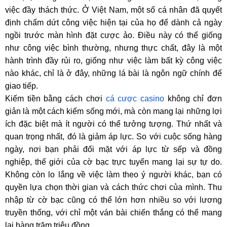
việc đầy thách thức. Ở Việt Nam, một số cá nhân đã quyết
định chấm dứt công việc hiện tại của họ để dành cả ngày
ngồi trước màn hình đặt cược ảo. Điều này có thể giống
như công việc bình thường, nhưng thực chất, đây là một
hành trình đầy rủi ro, giống như việc làm bất kỳ công việc
nào khác, chỉ là ở đây, những lá bài là ngôn ngữ chính để
giao tiếp.
Kiếm tiền bằng cách chơi
cá cược casino
không chỉ đơn
giản là một cách kiếm sống mới, mà còn mang lại những lợi
ích đặc biệt mà ít người có thể tưởng tượng. Thứ nhất và
quan trọng nhất, đó là giảm áp lực. So với cuộc sống hàng
ngày, nơi bạn phải đối mặt với áp lực từ sếp và đồng
nghiệp, thế giới của cờ bạc trực tuyến mang lại sự tự do.
Không còn lo lắng về việc làm theo ý người khác, bạn có
quyền lựa chọn thời gian và cách thức chơi của mình. Thu
nhập từ cờ bạc cũng có thể lớn hơn nhiều so với lương
truyền thống, với chỉ một ván bài chiến thắng có thể mang
lại hàng trăm triệu đồng.