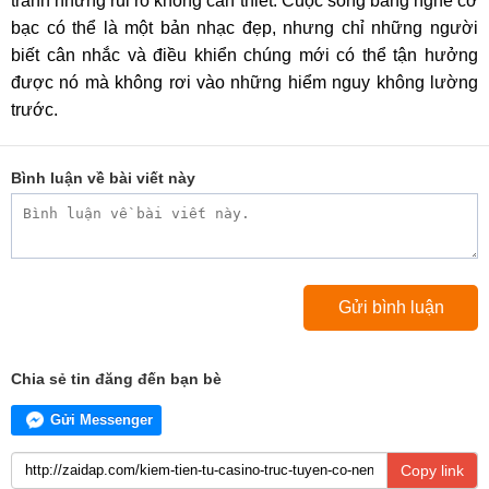
tránh những rủi ro không cần thiết. Cuộc sống bằng nghề cờ
bạc có thể là một bản nhạc đẹp, nhưng chỉ những người
biết cân nhắc và điều khiển chúng mới có thể tận hưởng
được nó mà không rơi vào những hiểm nguy không lường
trước.
Bình luận về bài viết này
Chia sẻ tin đăng đến bạn bè
Gửi Messenger
Copy link