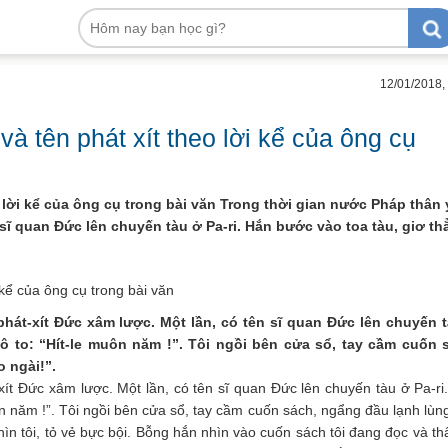
12/01/2018,
và tên phát xít theo lời kể của ông cụ
eo lời kể của ông cụ trong bài văn Trong thời gian nước Pháp thân
n sĩ quan Đức lên chuyến tàu ở Pa-ri. Hắn bước vào toa tàu, giơ t
 kể của ông cụ trong bài văn
phát-xít Đức xâm lược. Một lần, có tên sĩ quan Đức lên chuyến 
hô to: “Hít-le muôn năm !”. Tôi ngồi bên cửa sổ, tay cầm cuốn 
 ngài!”.
xít Đức xâm lược. Một lần, có tên sĩ quan Đức lên chuyến tàu ở Pa-ri
uôn năm !”. Tôi ngồi bên cửa sổ, tay cầm cuốn sách, ngẩng đầu lạnh lùn
hìn tôi, tỏ vẻ bực bội. Bỗng hắn nhìn vào cuốn sách tôi đang đọc và th