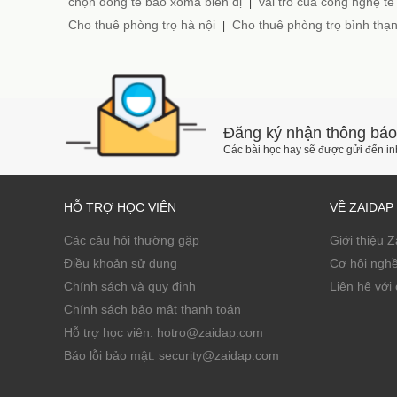
chọn dòng tế bào xôma biến dị
vai trò của công nghệ tế
|
Cho thuê phòng trọ hà nội
Cho thuê phòng trọ bình thạ
|
Đăng ký nhận thông báo
Các bài học hay sẽ được gửi đến i
HỖ TRỢ HỌC VIÊN
VỀ ZAIDAP
Các câu hỏi thường gặp
Giới thiệu 
Điều khoản sử dụng
Cơ hội ngh
Chính sách và quy định
Liên hệ với 
Chính sách bảo mật thanh toán
Hỗ trợ học viên: hotro@zaidap.com
Báo lỗi bảo mật: security@zaidap.com