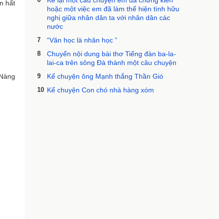
Kể lại một câu chuyện em đã chứng kiến
n hất
hoặc một việc em đã làm thể hiện tình hữu
nghị giữa nhân dân ta với nhân dân các
nước
7
“Văn học là nhân học ”
8
Chuyển nội dung bài thơ Tiếng đàn ba-la-
lai-ca trên sông Đà thành một câu chuyện
 Nàng
9
Kể chuyện ông Mạnh thắng Thần Gió
10
Kể chuyện Con chó nhà hàng xóm