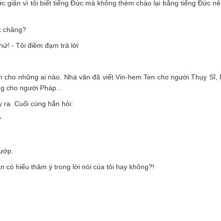
ức giận vì tôi biết tiếng Đức mà không thèm chào lại bằng tiếng Đức nê
c chăng?
hứ! - Tôi điềm đạm trả lởi
:
h cho những ai nào. Nhà văn đã viết Vin-hem Ten cho người Thụỵ Sĩ,
ng cho người Pháp...
y ra. Cuối cùng hắn hỏi:
?
ướ
p.
ắ
n c
ó
hi
ể
u th
â
m
ý
trong l
ờ
i n
ó
i c
ủ
a t
ô
i hay khô
ng?!