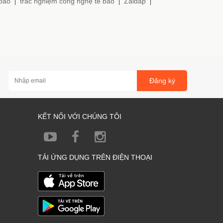
 bào
trắc nghiệm công nghệ tế bào
Zaidap
|
|
|
Đăng ký
KẾT NỐI VỚI CHÚNG TÔI
TẢI ỨNG DỤNG TRÊN ĐIỆN THOẠI