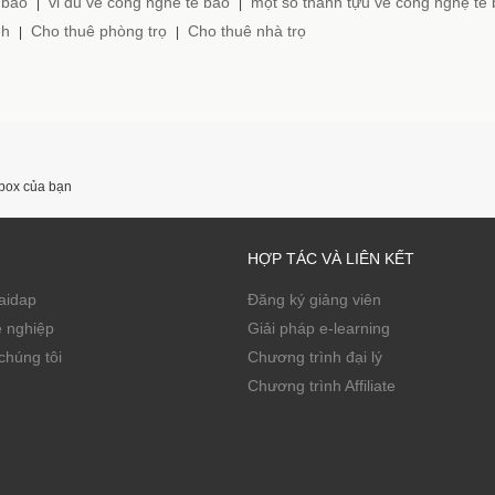
 bào
vi du ve cong nghe te bao
một số thành tựu về công nghệ tế
|
|
nh
Cho thuê phòng trọ
Cho thuê nhà trọ
|
|
nbox của bạn
HỢP TÁC VÀ LIÊN KẾT
Zaidap
Đăng ký giảng viên
ề nghiệp
Giải pháp e-learning
chúng tôi
Chương trình đại lý
Chương trình Affiliate