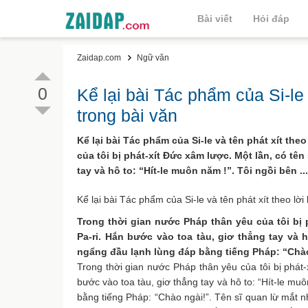
Bài viết
Hỏi đáp
Zaidap.com
Ngữ văn
0
Kể lại bài Tác phẩm của Si-le 
trong bài văn
Kể lại bài Tác phẩm của Si-le và tên phát xít th
của tôi bị phát-xít Đức xâm lược. Một lần, có tê
tay và hô to: “Hít-le muôn năm !”. Tôi ngồi bên ...
Kể lại bài Tác phẩm của Si-le và tên phát xít theo lời
Trong thời gian nước Pháp thân yêu của tôi bị 
Pa-ri. Hắn bước vào toa tàu, giơ thẳng tay và 
ngẩng đầu lạnh lùng đáp bằng tiếng Pháp: “Chào
Trong thời gian nước Pháp thân yêu của tôi bị phát-
bước vào toa tàu, giơ thẳng tay và hô to: “Hít-le m
bằng tiếng Pháp: “Chào ngài!”. Tên sĩ quan lừ mắt n