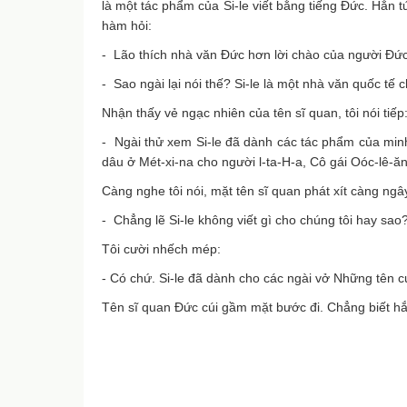
là một tác phẩm của Si-le viết bằng tiếng Đức. Hắn t
hàm hỏi:
- Lão thích nhà văn Đức hơn lời chào của người Đứ
- Sao ngài lại nói thế? Si-le là một nhà văn quốc tế c
Nhận thấy vẻ ngạc nhiên của tên sĩ quan, tôi nói tiếp
- Ngài thử xem Si-le đã dành các tác phẩm của min
dâu ở Mét-xi-na cho người l-ta-H-a, Cô gái Oóc-lê-ă
Càng nghe tôi nói, mặt tên sĩ quan phát xít càng ngâ
- Chẳng lẽ Si-le không viết gì cho chúng tôi hay sao
Tôi cười nhếch mép:
- C
ó
ch
ứ
. Si-le
đã
d
à
nh cho c
á
c ng
à
i v
ở
Nh
ữ
ng t
ê
n c
T
ê
n s
ĩ
quan
Đứ
c c
ú
i g
ầ
m m
ặ
t b
ướ
c
đ
i. Ch
ẳ
ng bi
ế
t h