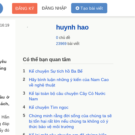
ĐĂNG NHẬP
Tạo bài viết
ĐĂNG KÝ
 16:19
huynh hao
0
chủ đề
23969
bài viết
Có thể bạn quan tâm
 yêu
hẳng
1
Kể chuyện Sự tích hồ Ba Bể
2
Hãy bình luận những ý kiến của Nam Cao
về nghệ thuật
3
Kể lại toàn bộ câu chuyện Cây Cỏ Nước
tàu ở
Nam
sách,
4
Kể chuyện Tìm ngọc
5
Chứng minh rằng đời sống của chúng ta sẽ
. Hắn
bị tổn hại rất lớn nếu chúng ta không có ý
g đáp
thức bảo vệ môi trường
ấy đó
6