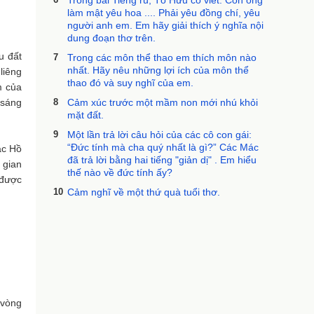
Trong bài Tiếng ru, Tố Hữu có viết: Con ong
làm mật yêu hoa .... Phải yêu đồng chí, yêu
người anh em. Em hãy giải thích ý nghĩa nội
dung đoạn thơ trên.
u đất
7
Trong các môn thể thao em thích môn nào
nhất. Hãy nêu những lợi ích của môn thể
liêng
thao đó và suy nghĩ của em.
m của
 sáng
8
Cảm xúc trước một mầm non mới nhú khỏi
mặt đất.
9
Một lần trả lời câu hỏi của các cô con gái:
“Đức tính mà cha quý nhất là gì?” Các Mác
ác Hồ
đã trả lời bằng hai tiếng "giản dị" . Em hiểu
 gian
thế nào về đức tính ấy?
 được
10
Cảm nghĩ về một thứ quà tuổi thơ.
 vòng