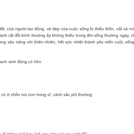
 đất, của người lao động, vẻ đẹp của cuộc sống bị thiếu thốn, vất vả m
nh rất đỗi bình thường ấy không thiếu trong đời sống thường ngày, 
lòng sâu nặng với thiên nhiên, hết sức nhiệt thành yêu mến cuộc sốn
tranh sinh động có hồn:
ỉ có ở chốn núi non hùng vĩ, cảnh sắc phi thường: