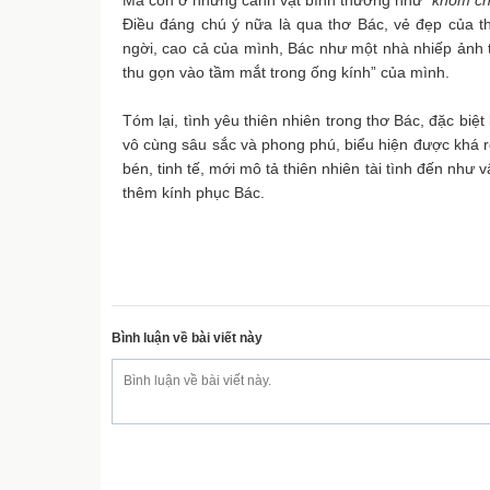
Mà còn ở những cảnh vật bình thường như
“khóm ch
Điều đáng chú ý nữa là qua thơ Bác, vẻ đẹp của th
ngời, cao cả của mình, Bác như một nhà nhiếp ảnh 
thu gọn vào tầm mắt trong ống kính” của mình.
Tóm lại, tình yêu thiên nhiên trong thơ Bác, đặc biệt
vô cùng sâu sắc và phong phú, biểu hiện được khá 
bén, tinh tế, mới mô tả thiên nhiên tài tình đến như 
thêm kính phục Bác.
Bình luận về bài viết này