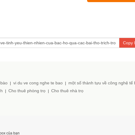
Copy l
 bào
vi du ve cong nghe te bao
một số thành tựu về công nghệ tế
|
|
nh
Cho thuê phòng trọ
Cho thuê nhà trọ
|
|
nbox của bạn