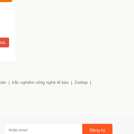
ink
 bào
trắc nghiệm công nghệ tế bào
Zaidap
|
|
|
Đăng ký