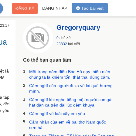
ĐĂNG NHẬP
Tạo bài viết
ĐĂNG KÝ
 23:17
Gregoryquary
0
chủ đề
ua
23832
bài viết
Có thể bạn quan tâm
ệt là
1
Một trong năm điều Bác Hồ dạy thiếu niên
chúng ta là khiêm tốn, thật thà, dũng cảm.
 để
2
Cảm nghĩ của người đi xa về lại quê hương
mình.
a tập
3
Cảm nghĩ khi nghe tiếng một người con gái
, đời
hát dân ca trên đài lúc đêm khuya.
h yêu
4
Cảm nghĩ về loài cây em yêu.
5
Cảm nhận của em về bài thơ Nam quốc
sơn hà.
6