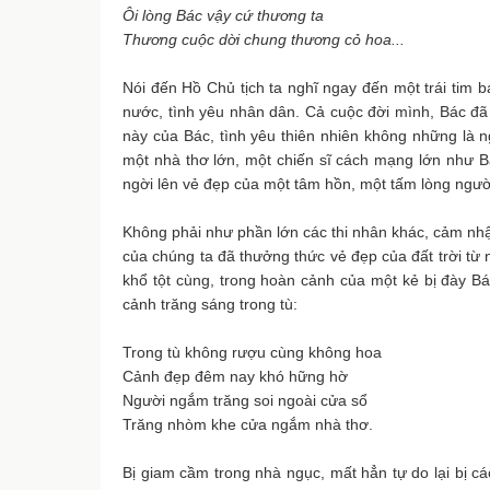
Ôi lòng Bác vậy cứ thương ta
Thương cuộc dời chung thương cỏ hoa...
Nói đến Hồ Chủ tịch ta nghĩ ngay đến một trái tim b
nước, tình yêu nhân dân. Cả cuộc đời mình, Bác đã 
này của Bác, tình yêu thiên nhiên không những là 
một nhà thơ lớn, một chiến sĩ cách mạng lớn như Bá
ngời lên vẻ đẹp của một tâm hồn, một tấm lòng ngườ
Không phải như phần lớn các thi nhân khác, cảm nhậ
của chúng ta đã thưởng thức vẻ đẹp của đất trời từ
khổ tột cùng, trong hoàn cảnh của một kẻ bị đày B
cảnh trăng sáng trong tù:
Trong tù không rượu cùng không hoa
Cảnh đẹp đêm nay khó hững hờ
Người ngắm trăng soi ngoài cửa sổ
Trăng nhòm khe cửa ngắm nhà thơ.
Bị giam cầm trong nhà ngục, mất hẳn tự do lại bị cá