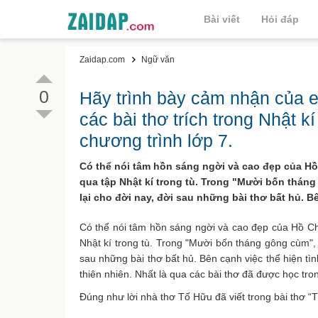
Bài viết
Hỏi đáp
Zaidap.com
Ngữ văn
0
Hãy trình bày cảm nhận của e
các bài thơ trích trong Nhật 
chương trình lớp 7.
Có thể nói tâm hồn sáng ngời và cao đẹp của Hồ 
qua tập Nhật kí trong tù. Trong "Mười bốn thán
lại cho đời nay, đời sau những bài thơ bất hủ. Bê
Có thể nói tâm hồn sáng ngời và cao đẹp của Hồ Chủ
Nhật kí trong tù. Trong "Mười bốn tháng gông cùm", 
sau những bài thơ bất hủ. Bên cạnh việc thể hiện tì
thiên nhiên. Nhất là qua các bài thơ đã được học tro
Đúng như lời nhà thơ Tố Hữu đã viết trong bài thơ “