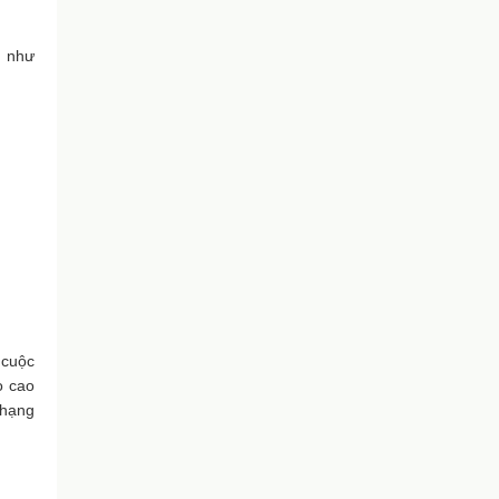
m như
 cuộc
o cao
chạng