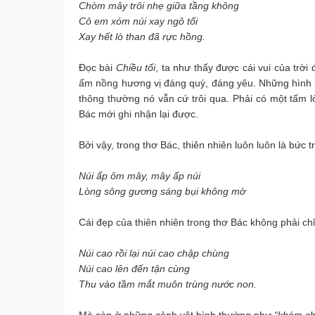
Chòm mây trôi nhẹ giữa tầng không
Cô em xóm núi xay ngô tối
Xay hết lò than đã rực hồng.
Đọc bài
Chiều tối
, ta như thấy được cái vui của trời
ấm nồng hương vị đáng quý, đáng yêu. Những hình ả
thông thường nó vẫn cứ trôi qua. Phải có một tấm 
Bác mới ghi nhận lại được.
Bởi vậy, trong thơ Bác, thiên nhiên luôn luôn là bức 
Núi ấp ôm mây, mây ấp núi
Lòng sông gương sáng bụi không mờ
Cái đẹp của thiên nhiên trong thơ Bác không phải ch
Núi cao rồi lại núi cao chập chùng
Núi cao lên đến tận cùng
Thu vào tầm mắt muôn trùng nước non.