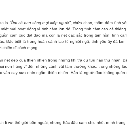
ao la
“Ôm cả non sông mọi kiếp người”
, chứa chan, thấm đẫm tình yê
miệt mài hoạt động vì tình cảm lớn đó. Trong tình cảm cao cả thiêng 
nguồn cảm xúc dạt đào mà còn là nét đặc sắc trong tâm hồn, tình ca
c. Đặc biệt là trong hoàn cảnh lao tù nghiệt ngã, tình yêu ấy đã làm
i chiến sĩ cách mạng.
n nét đẹp của thiên nhiên trong những khi trà dư tửu hậu thư nhàn. B
 núi non hùng vĩ đến những cảnh vật tầm thường khác, trong những lúc
ác vẫn say sưa nhìn ngắm thiên nhiên. Hẳn là người đọc không quên
ch li với thế giới bên ngoài, nhưng Bác đâu cam chịu nhốt mình trong