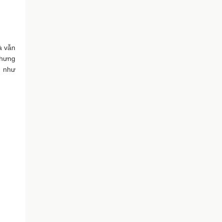
à vẫn
nhưng
g như