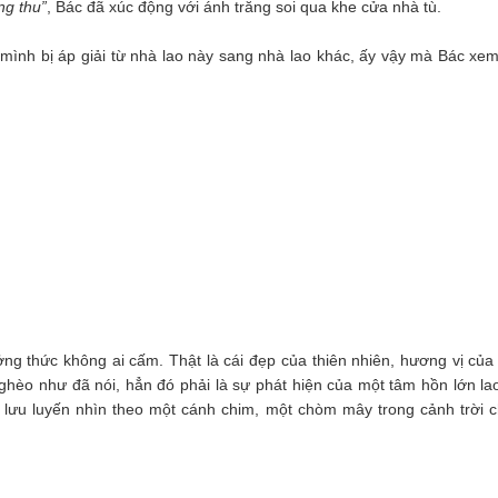
ng thu”
, Bác đã xúc động với ánh trăng soi qua khe cửa nhà tù.
 mình bị áp giải từ nhà lao này sang nhà lao khác, ấy vậy mà Bác xe
ởng thức không ai cấm. Thật là cái đẹp của thiên nhiên, hương vị của
ghèo như đã nói, hẳn đó phải là sự phát hiện của một tâm hồn lớn la
ẫn lưu luyến nhìn theo một cánh chim, một chòm mây trong cảnh trời 