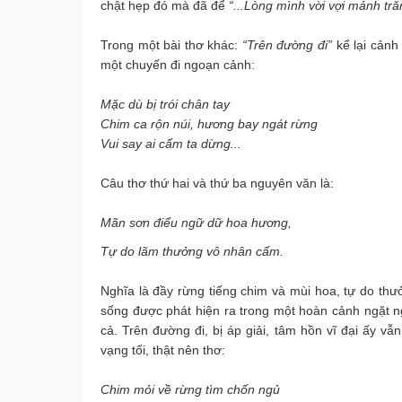
chật hẹp đó mà đã để
“...Lòng mình vời vợi mảnh tră
Trong một bài thơ khác:
“Trên đường đi”
kể lại cảnh
một chuyến đi ngoạn cảnh:
Mặc dù bị trói chân tay
Chim ca rộn núi, hương bay ngát rừng
Vui say ai cấm ta dừng...
Câu thơ thứ hai và thứ ba nguyên văn là:
Mãn sơn điểu ngữ dữ hoa hương,
Tự do lãm thưởng vô nhân cấm.
Nghĩa là đầy rừng tiếng chim và mùi hoa, tự do thư
sống được phát hiện ra trong một hoàn cảnh ngặt n
cả. Trên đường đi, bị áp giải, tâm hồn vĩ đại ấy v
vạng tối, thật nên thơ:
Chim mỏi về rừng tìm chốn ngủ