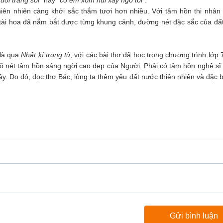
uối trăng soi”
hay
“cô em xóm núi xay ngô tối”
.
iên nhiên càng khởi sắc thắm tươi hơn nhiều. Với tâm hồn thi nhân
tài hoa đã nắm bắt được từng khung cảnh, đường nét đặc sắc của đất 
 là qua
Nhật kí trong tù
, với các bài thơ đã học trong chương trình lớp 7
rõ nét tâm hồn sáng ngời cao đẹp của Người. Phải có tâm hồn nghệ sĩ
vậy. Do đó, đọc thơ Bác, lòng ta thêm yêu đất nước thiên nhiên và đặc bi