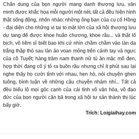
Chân dung của bọn người mang danh thượng lưu, văn
minh được khắc họa mỗi người một nét, tất cả đều hiện hình
thật sống động, nhốn nháo: những ông bạn của cụ cố Hồng
- đại diện cho những vị tai to mặt lớn của xã hội thượng lưu
dự tang để được khoe huân chương, khoe râu... và thật lố
bịch, vô liêm sỉ biết bao khi cứ nhìn chằm chằm vào làn da
trắng thập thò sau làn áo voan mỏng trên cánh tay và ngực
của cô Tuyết; hàng trăm nam thanh nữ tú ăn mặc mô đen,
hợp thời đang cố ý tỏ ra buồn rầu nhưng chỉ ít phút sau lại
nghe thấy họ cười tỉnh với nhau, hẹn hò, nói chuyện ghen
tuông, bình luận về những câu chuyện nhảm nhí... Tất cả
đều biểu lộ mọi góc cạnh của cái tính vô văn hóa, vô đạo
đức của bọn người cặn bã trong xã hội tư sản thành thị lúc
bấy giờ.
Trích: Loigiaihay.com