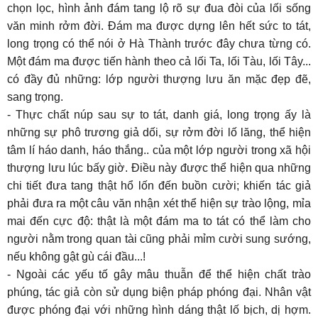
chọn lọc, hình ảnh đám tang lộ rõ sự đua đòi của lối sống
văn minh rởm đời. Đám ma được dựng lên hết sức to tát,
long trọng có thể nói ở Hà Thành trước đây chưa từng có.
Một đám ma được tiến hành theo cả lối Ta, lối Tàu, lối Tây...
có đầy đủ những: lớp người thượng lưu ăn mặc đẹp đẽ,
sang trọng.
- Thực chất núp sau sự to tát, danh giá, long trọng ấy là
những sự phô trương giả dối, sự rởm đời lố lăng, thể hiện
tâm lí háo danh, háo thắng.. của một lớp người trong xã hội
thượng lưu lúc bấy giờ. Điều này được thể hiện qua những
chi tiết đưa tang thật hổ lốn đến buồn cười; khiến tác giả
phải đưa ra một câu văn nhận xét thể hiện sự trào lộng, mỉa
mai đến cực độ: thật là một đám ma to tát có thể làm cho
người nằm trong quan tài cũng phải mỉm cười sung sướng,
nếu không gật gù cái đầu...!
- Ngoài các yếu tố gây mâu thuẫn để thể hiện chất trào
phúng, tác giả còn sử dụng biện pháp phóng đại. Nhân vật
được phóng đại với những hình dáng thật lố bịch, dị hợm.