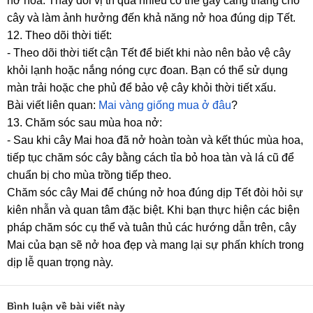
nở hoa. Thay đổi vị trí quá nhiều có thể gây căng thẳng cho
cây và làm ảnh hưởng đến khả năng nở hoa đúng dịp Tết.
12. Theo dõi thời tiết:
- Theo dõi thời tiết cận Tết để biết khi nào nên bảo vệ cây
khỏi lạnh hoặc nắng nóng cực đoan. Bạn có thể sử dụng
màn trải hoặc che phủ để bảo vệ cây khỏi thời tiết xấu.
Bài viết liên quan:
Mai vàng giống mua ở đâu
?
13. Chăm sóc sau mùa hoa nở:
- Sau khi cây Mai hoa đã nở hoàn toàn và kết thúc mùa hoa,
tiếp tục chăm sóc cây bằng cách tỉa bỏ hoa tàn và lá cũ để
chuẩn bị cho mùa trồng tiếp theo.
Chăm sóc cây Mai để chúng nở hoa đúng dịp Tết đòi hỏi sự
kiên nhẫn và quan tâm đặc biệt. Khi bạn thực hiện các biện
pháp chăm sóc cụ thể và tuân thủ các hướng dẫn trên, cây
Mai của bạn sẽ nở hoa đẹp và mang lại sự phấn khích trong
dịp lễ quan trọng này.
Bình luận về bài viết này