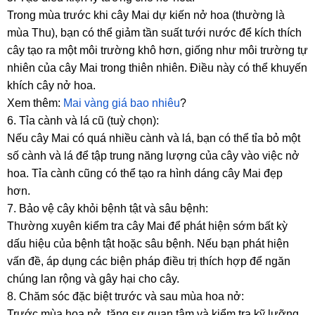
Trong mùa trước khi cây Mai dự kiến nở hoa (thường là
mùa Thu), bạn có thể giảm tần suất tưới nước để kích thích
cây tạo ra một môi trường khô hơn, giống như môi trường tự
nhiên của cây Mai trong thiên nhiên. Điều này có thể khuyến
khích cây nở hoa.
Xem thêm:
Mai vàng giá bao nhiêu
?
6. Tỉa cành và lá cũ (tuỳ chọn):
Nếu cây Mai có quá nhiều cành và lá, bạn có thể tỉa bỏ một
số cành và lá để tập trung năng lượng của cây vào việc nở
hoa. Tỉa cành cũng có thể tạo ra hình dáng cây Mai đẹp
hơn.
7. Bảo vệ cây khỏi bệnh tật và sâu bệnh:
Thường xuyên kiểm tra cây Mai để phát hiện sớm bất kỳ
dấu hiệu của bệnh tật hoặc sâu bệnh. Nếu bạn phát hiện
vấn đề, áp dụng các biện pháp điều trị thích hợp để ngăn
chúng lan rộng và gây hại cho cây.
8. Chăm sóc đặc biệt trước và sau mùa hoa nở:
Trước mùa hoa nở, tăng sự quan tâm và kiểm tra kỹ lưỡng