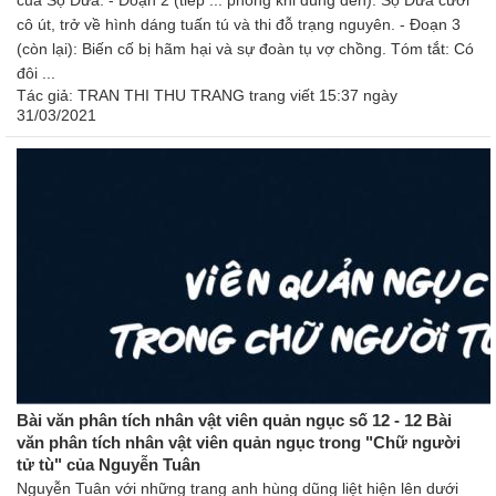
của Sọ Dừa. - Đoạn 2 (tiếp ... phòng khi dùng đến): Sọ Dừa cưới
cô út, trở về hình dáng tuấn tú và thi đỗ trạng nguyên. - Đoạn 3
(còn lại): Biến cố bị hãm hại và sự đoàn tụ vợ chồng. Tóm tắt: Có
đôi ...
Tác giả:
TRAN THI THU TRANG trang
viết 15:37 ngày
31/03/2021
Bài văn phân tích nhân vật viên quản ngục số 12 - 12 Bài
văn phân tích nhân vật viên quản ngục trong "Chữ người
tử tù" của Nguyễn Tuân
Nguyễn Tuân với những trang anh hùng dũng liệt hiện lên dưới