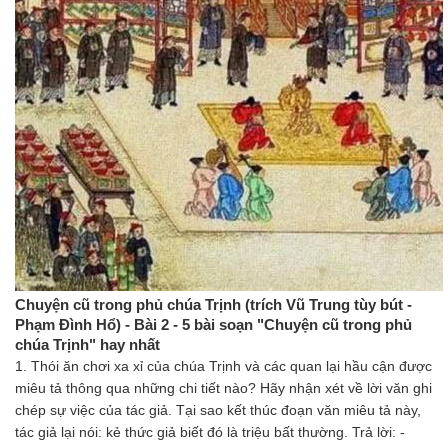
Chuyện cũ trong phủ chúa Trịnh (trích Vũ Trung tùy bút -
Phạm Đình Hổ) - Bài 2 - 5 bài soạn "Chuyện cũ trong phủ
chúa Trịnh" hay nhất
1. Thói ăn chơi xa xỉ của chúa Trịnh và các quan lại hầu cận được
miêu tả thông qua những chi tiết nào? Hãy nhận xét về lời văn ghi
chép sự việc của tác giả. Tại sao kết thúc đoạn văn miêu tả này,
tác giả lại nói: kẻ thức giả biết đó là triệu bất thường. Trả lời: -