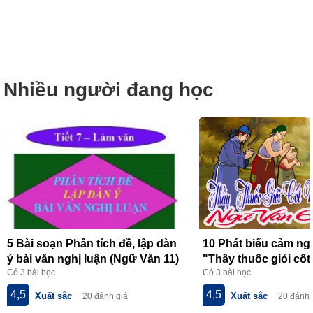
Nhiều người đang học
5 Bài soạn Phân tích đề, lập dàn
10 Phát biểu cảm ngh
ý bài văn nghị luận (Ngữ Văn 11)
"Thầy thuốc giỏi cốt
Có 3 bài học
Có 3 bài học
hay nhất
lòng" của Hồ Nguyê
nhất
4,5
4,5
Xuất sắc
Xuất sắc
20 đánh giá
20 đánh 