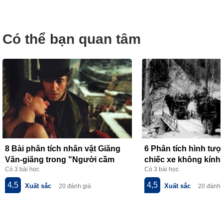
Có thể bạn quan tâm
8 Bài phân tích nhân vật Giăng
6 Phân tích hình tư
Văn-giăng trong "Người cầm
chiếc xe không kính 
Có 3 bài học
Có 3 bài học
quyền khôi phục uy quyền" của
thơ về tiểu đội xe k
V.Huy-gô
của Phạm Tiến Duật
4,5
4,5
Xuất sắc
Xuất sắc
20 đánh giá
20 đánh 