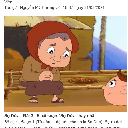
Việc ...
Tác giả:
Nguyễn Mỹ Hương
viết 15:37 ngày 31/03/2021
Sọ Dừa - Bài 3 - 5 bài soạn "Sọ Dừa" hay nhất
Bố cục: - Đoạn 1 (Từ đầu ... đặt tên cho nó là Sọ Dừa): Sự ra đời