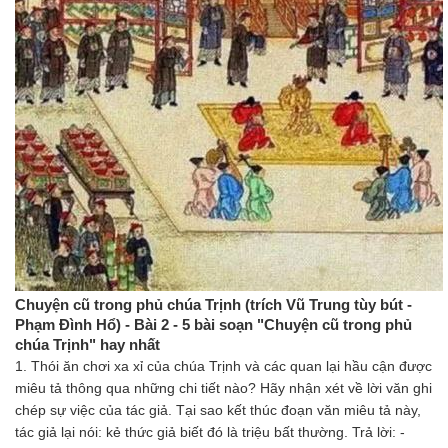
Chuyện cũ trong phủ chúa Trịnh (trích Vũ Trung tùy bút -
Phạm Đình Hổ) - Bài 2 - 5 bài soạn "Chuyện cũ trong phủ
chúa Trịnh" hay nhất
1. Thói ăn chơi xa xỉ của chúa Trịnh và các quan lại hầu cận được
miêu tả thông qua những chi tiết nào? Hãy nhận xét về lời văn ghi
chép sự việc của tác giả. Tại sao kết thúc đoạn văn miêu tả này,
tác giả lại nói: kẻ thức giả biết đó là triệu bất thường. Trả lời: -