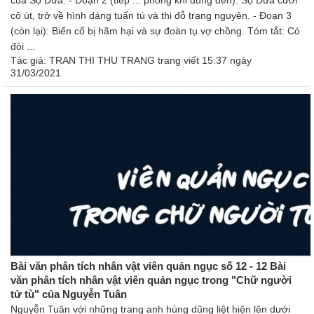
của Sọ Dừa. - Đoạn 2 (tiếp ... phòng khi dùng đến): Sọ Dừa cưới
cô út, trở về hình dáng tuấn tú và thi đỗ trạng nguyên. - Đoạn 3
(còn lại): Biến cố bị hãm hại và sự đoàn tụ vợ chồng. Tóm tắt: Có
đôi ...
Tác giả:
TRAN THI THU TRANG trang
viết 15:37 ngày
31/03/2021
Bài văn phân tích nhân vật viên quản ngục số 12 - 12 Bài
văn phân tích nhân vật viên quản ngục trong "Chữ người
tử tù" của Nguyễn Tuân
Nguyễn Tuân với những trang anh hùng dũng liệt hiện lên dưới