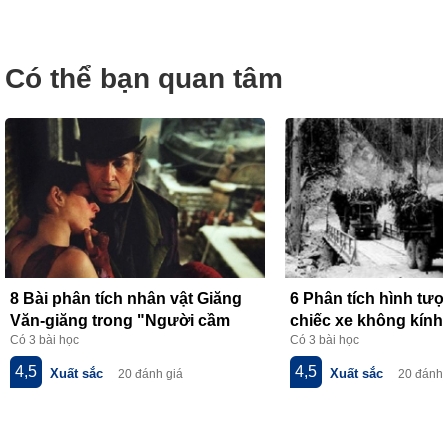
Có thể bạn quan tâm
8 Bài phân tích nhân vật Giăng
6 Phân tích hình tư
Văn-giăng trong "Người cầm
chiếc xe không kính 
Có 3 bài học
Có 3 bài học
quyền khôi phục uy quyền" của
thơ về tiểu đội xe k
V.Huy-gô
của Phạm Tiến Duật
4,5
4,5
Xuất sắc
Xuất sắc
20 đánh giá
20 đánh 