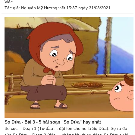
Việc ...
Tác giả:
Nguyễn Mỹ Hương
viết 15:37 ngày 31/03/2021
Sọ Dừa - Bài 3 - 5 bài soạn "Sọ Dừa" hay nhất
Bố cục: - Đoạn 1 (Từ đầu ... đặt tên cho nó là Sọ Dừa): Sự ra đời