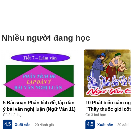
Nhiều người đang học
5 Bài soạn Phân tích đề, lập dàn
10 Phát biểu cảm ngh
ý bài văn nghị luận (Ngữ Văn 11)
"Thầy thuốc giỏi cốt
Có 3 bài học
Có 3 bài học
hay nhất
lòng" của Hồ Nguyê
nhất
4,5
4,5
Xuất sắc
Xuất sắc
20 đánh giá
20 đánh 