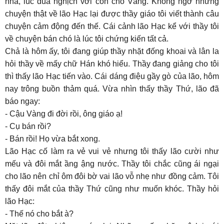
nhà, lúc đùa nghịch với con chó Vàng. Không ngờ những
chuyện thật về lão Hạc lại được thầy giáo tôi viết thành câu
chuyện cảm động đến thế. Cái cảnh lão Hạc kể với thầy tôi
về chuyện bán chó là lúc tôi chứng kiến tất cả.
Chả là hôm ấy, tôi đang giúp thầy nhặt đống khoai và lân la
hỏi thầy về mấy chữ Hán khó hiểu. Thầy đang giảng cho tôi
thì thấy lão Hạc tiến vào. Cái dáng điệu gầy gò của lão, hôm
nay trông buồn thảm quá. Vừa nhìn thấy thầy Thứ, lão đã
báo ngay:
- Cậu Vàng đi đời rồi, ông giáo ạ!
- Cụ bán rồi?
- Bán rồi! Họ vừa bắt xong.
Lão Hạc cố làm ra vẻ vui vẻ nhưng tôi thấy lão cười như
mếu và đôi mắt ầng ậng nước. Thầy tôi chắc cũng ái ngại
cho lão nên chỉ ôm đôi bờ vai lão vỗ nhẹ như đồng cảm. Tôi
thấy đôi mắt của thầy Thứ cũng như muốn khóc. Thầy hỏi
lão Hạc:
- Thế nó cho bắt à?