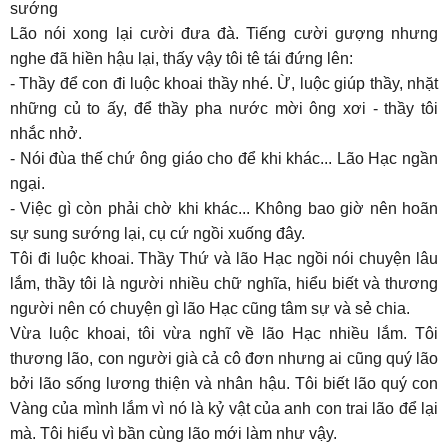
sướng
Lão nói xong lại cười đưa đà. Tiếng cười gượng nhưng
nghe đã hiền hậu lại, thấy vậy tôi tê tái đứng lên:
- Thầy để con đi luộc khoai thầy nhé. Ừ, luộc giúp thầy, nhặt
những củ to ấy, để thầy pha nước mời ông xơi - thầy tôi
nhắc nhở.
- Nói đùa thế chứ ông giáo cho để khi khác... Lão Hạc ngần
ngại.
- Việc gì còn phải chờ khi khác... Không bao giờ nên hoãn
sự sung sướng lại, cụ cứ ngồi xuống đây.
Tôi đi luộc khoai. Thầy Thứ và lão Hạc ngồi nói chuyện lâu
lắm, thầy tôi là người nhiều chữ nghĩa, hiểu biết và thương
người nên có chuyện gì lão Hạc cũng tâm sự và sẻ chia.
Vừa luộc khoai, tôi vừa nghĩ về lão Hạc nhiều lắm. Tôi
thương lão, con người già cả cô đơn nhưng ai cũng quý lão
bởi lão sống lương thiện và nhân hậu. Tôi biết lão quý con
Vàng của mình lắm vì nó là kỷ vật của anh con trai lão để lại
mà. Tôi hiểu vì bần cùng lão mới làm như vậy.