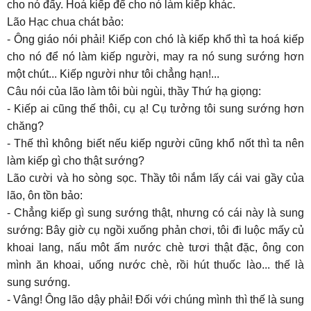
cho nó đấy. Hoá kiếp để cho nó làm kiếp khác.
Lão Hạc chua chát bảo:
- Ông giáo nói phải! Kiếp con chó là kiếp khổ thì ta hoá kiếp
cho nó để nó làm kiếp người, may ra nó sung sướng hơn
một chút... Kiếp người như tôi chẳng hạn!...
Câu nói của lão làm tôi bùi ngùi, thầy Thứ hạ giọng:
- Kiếp ai cũng thế thôi, cụ ạ! Cụ tưởng tôi sung sướng hơn
chăng?
- Thế thì không biết nếu kiếp người cũng khổ nốt thì ta nên
làm kiếp gì cho thật sướng?
Lão cười và ho sòng sọc. Thầy tôi nắm lấy cái vai gầy của
lão, ôn tồn bảo:
- Chẳng kiếp gì sung sướng thật, nhưng có cái này là sung
sướng: Bây giờ cụ ngồi xuống phản chơi, tôi đi luộc mấy củ
khoai lang, nấu môt ấm nước chè tươi thật đặc, ông con
mình ăn khoai, uống nước chè, rồi hút thuốc lào... thế là
sung sướng.
- Vâng! Ông lão dậy phải! Đối với chúng mình thì thế là sung