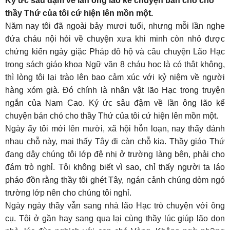
Ký ức sâu đậm về lần ông lão kể chuyện bán chó cho
thầy Thứ của tôi cứ hiện lên mồn một.
Năm nay tôi đã ngoài bảy mươi tuổi, nhưng mỗi lần nghe
đứa cháu nội hỏi về chuyện xưa khi minh còn nhỏ được
chứng kiến ngày giặc Pháp đô hộ và câu chuyện Lão Hạc
trong sách giáo khoa Ngữ văn 8 cháu học là có thật không,
thì lòng tôi lại trào lên bao cảm xúc với kỷ niệm về người
hàng xóm già. Đó chính là nhân vật lão Hạc trong truyện
ngắn của Nam Cao. Ký ức sâu đậm về lần ông lão kể
chuyện bán chó cho thầy Thứ của tôi cứ hiện lên mồn một.
Ngày ấy tôi mới lên mười, xã hội hỗn loạn, nay thấy đánh
nhau chỗ này, mai thấy Tây đi càn chỗ kia. Thầy giáo Thứ
đang dậy chúng tôi lớp đệ nhị ở trường làng bên, phải cho
đám trò nghỉ. Tôi không biết vì sao, chỉ thấy người ta láo
pháo đồn rằng thầy tôi ghét Tây, ngán cảnh chúng dòm ngó
trường lớp nên cho chúng tôi nghỉ.
Ngày ngày thầy vẫn sang nhà lão Hạc trò chuyện với ông
cụ. Tôi ở gần hay sang qua lại cùng thầy lúc giúp lão dọn