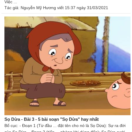
Việc ...
Tác giả:
Nguyễn Mỹ Hương
viết 15:37 ngày 31/03/2021
Sọ Dừa - Bài 3 - 5 bài soạn "Sọ Dừa" hay nhất
Bố cục: - Đoạn 1 (Từ đầu ... đặt tên cho nó là Sọ Dừa): Sự ra đời