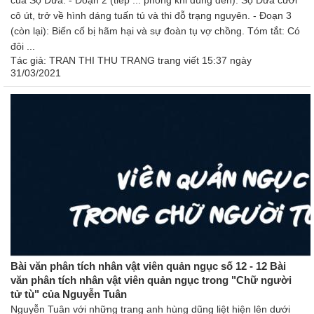
của Sọ Dừa. - Đoạn 2 (tiếp ... phòng khi dùng đến): Sọ Dừa cưới
cô út, trở về hình dáng tuấn tú và thi đỗ trạng nguyên. - Đoạn 3
(còn lại): Biến cố bị hãm hại và sự đoàn tụ vợ chồng. Tóm tắt: Có
đôi ...
Tác giả:
TRAN THI THU TRANG trang
viết 15:37 ngày
31/03/2021
Bài văn phân tích nhân vật viên quản ngục số 12 - 12 Bài
văn phân tích nhân vật viên quản ngục trong "Chữ người
tử tù" của Nguyễn Tuân
Nguyễn Tuân với những trang anh hùng dũng liệt hiện lên dưới