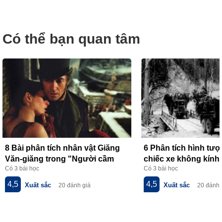
Có thể bạn quan tâm
8 Bài phân tích nhân vật Giăng
6 Phân tích hình tư
Văn-giăng trong "Người cầm
chiếc xe không kính 
Có 3 bài học
Có 3 bài học
quyền khôi phục uy quyền" của
thơ về tiểu đội xe k
V.Huy-gô
của Phạm Tiến Duật
4,5
4,5
Xuất sắc
Xuất sắc
20 đánh giá
20 đánh 