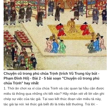
Chuyện cũ trong phủ chúa Trịnh (trích Vũ Trung tùy bút -
Phạm Đình Hổ) - Bài 2 - 5 bài soạn "Chuyện cũ trong phủ
chúa Trịnh" hay nhất
1. Thói ăn chơi xa xỉ của chúa Trịnh và các quan lại hầu cận được
miêu tả thông qua những chi tiết nào? Hãy nhận xét về lời văn ghi
chép sự việc của tác giả. Tại sao kết thúc đoạn văn miêu tả này,
tác giả lại nói: kẻ thức giả biết đó là triệu bất thường. Trả lời: -