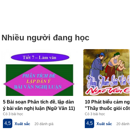
Nhiều người đang học
5 Bài soạn Phân tích đề, lập dàn
10 Phát biểu cảm ngh
ý bài văn nghị luận (Ngữ Văn 11)
"Thầy thuốc giỏi cốt
Có 3 bài học
Có 3 bài học
hay nhất
lòng" của Hồ Nguyê
nhất
4,5
4,5
Xuất sắc
Xuất sắc
20 đánh giá
20 đánh 