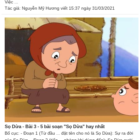
Việc ...
Tác giả:
Nguyễn Mỹ Hương
viết 15:37 ngày 31/03/2021
Sọ Dừa - Bài 3 - 5 bài soạn "Sọ Dừa" hay nhất
Bố cục: - Đoạn 1 (Từ đầu ... đặt tên cho nó là Sọ Dừa): Sự ra đời