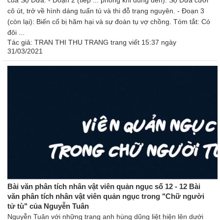
của Sọ Dừa. - Đoạn 2 (tiếp ... phòng khi dùng đến): Sọ Dừa cưới
cô út, trở về hình dáng tuấn tú và thi đỗ trạng nguyên. - Đoạn 3
(còn lại): Biến cố bị hãm hại và sự đoàn tụ vợ chồng. Tóm tắt: Có
đôi ...
Tác giả:
TRAN THI THU TRANG trang
viết 15:37 ngày
31/03/2021
Bài văn phân tích nhân vật viên quản ngục số 12 - 12 Bài
văn phân tích nhân vật viên quản ngục trong "Chữ người
tử tù" của Nguyễn Tuân
Nguyễn Tuân với những trang anh hùng dũng liệt hiện lên dưới