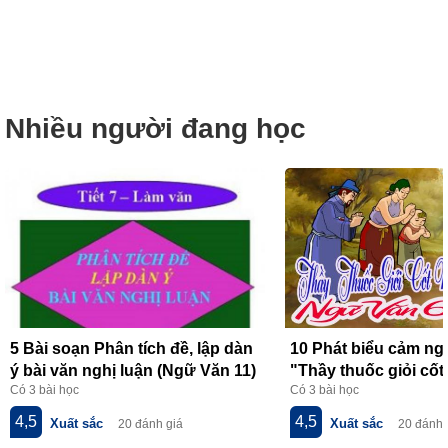
Nhiều người đang học
5 Bài soạn Phân tích đề, lập dàn
10 Phát biểu cảm ngh
ý bài văn nghị luận (Ngữ Văn 11)
"Thầy thuốc giỏi cốt
Có 3 bài học
Có 3 bài học
hay nhất
lòng" của Hồ Nguyê
nhất
4,5
4,5
Xuất sắc
Xuất sắc
20 đánh giá
20 đánh 