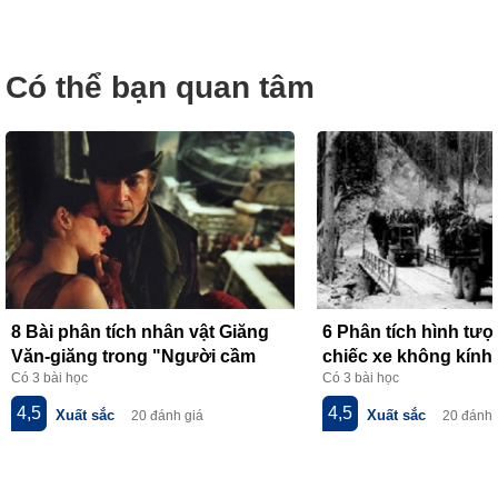
Có thể bạn quan tâm
8 Bài phân tích nhân vật Giăng
6 Phân tích hình tư
Văn-giăng trong "Người cầm
chiếc xe không kính 
Có 3 bài học
Có 3 bài học
quyền khôi phục uy quyền" của
thơ về tiểu đội xe k
V.Huy-gô
của Phạm Tiến Duật
4,5
4,5
Xuất sắc
Xuất sắc
20 đánh giá
20 đánh 