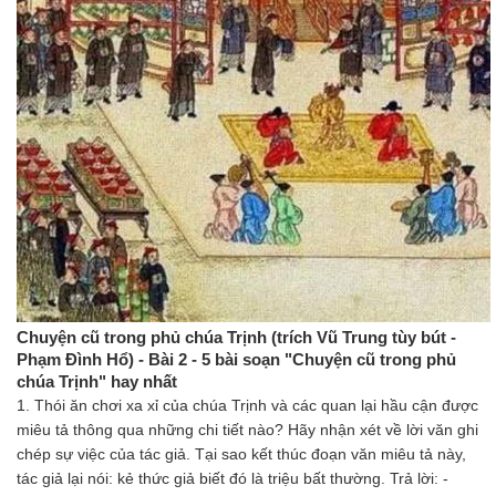
Chuyện cũ trong phủ chúa Trịnh (trích Vũ Trung tùy bút -
Phạm Đình Hổ) - Bài 2 - 5 bài soạn "Chuyện cũ trong phủ
chúa Trịnh" hay nhất
1. Thói ăn chơi xa xỉ của chúa Trịnh và các quan lại hầu cận được
miêu tả thông qua những chi tiết nào? Hãy nhận xét về lời văn ghi
chép sự việc của tác giả. Tại sao kết thúc đoạn văn miêu tả này,
tác giả lại nói: kẻ thức giả biết đó là triệu bất thường. Trả lời: -