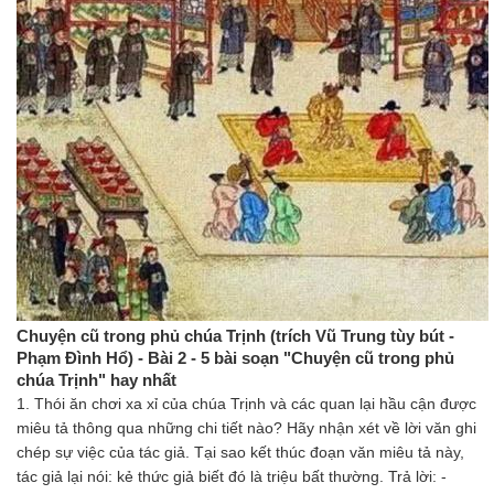
Chuyện cũ trong phủ chúa Trịnh (trích Vũ Trung tùy bút -
Phạm Đình Hổ) - Bài 2 - 5 bài soạn "Chuyện cũ trong phủ
chúa Trịnh" hay nhất
1. Thói ăn chơi xa xỉ của chúa Trịnh và các quan lại hầu cận được
miêu tả thông qua những chi tiết nào? Hãy nhận xét về lời văn ghi
chép sự việc của tác giả. Tại sao kết thúc đoạn văn miêu tả này,
tác giả lại nói: kẻ thức giả biết đó là triệu bất thường. Trả lời: -