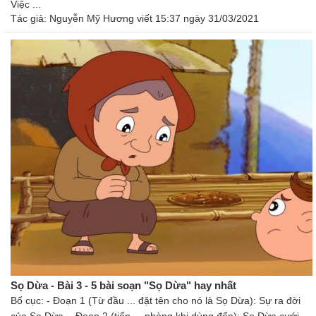
Việc ...
Tác giả:
Nguyễn Mỹ Hương
viết 15:37 ngày 31/03/2021
Sọ Dừa - Bài 3 - 5 bài soạn "Sọ Dừa" hay nhất
Bố cục: - Đoạn 1 (Từ đầu ... đặt tên cho nó là Sọ Dừa): Sự ra đời