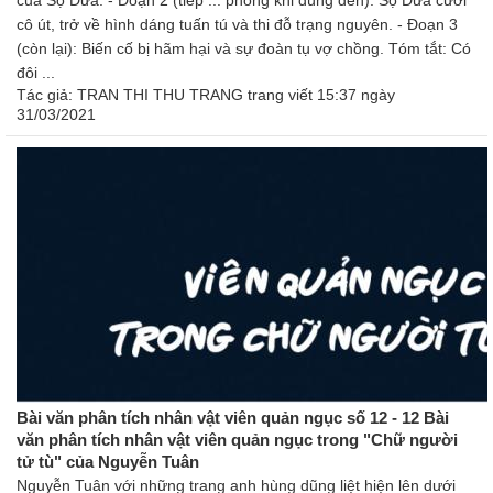
của Sọ Dừa. - Đoạn 2 (tiếp ... phòng khi dùng đến): Sọ Dừa cưới
cô út, trở về hình dáng tuấn tú và thi đỗ trạng nguyên. - Đoạn 3
(còn lại): Biến cố bị hãm hại và sự đoàn tụ vợ chồng. Tóm tắt: Có
đôi ...
Tác giả:
TRAN THI THU TRANG trang
viết 15:37 ngày
31/03/2021
Bài văn phân tích nhân vật viên quản ngục số 12 - 12 Bài
văn phân tích nhân vật viên quản ngục trong "Chữ người
tử tù" của Nguyễn Tuân
Nguyễn Tuân với những trang anh hùng dũng liệt hiện lên dưới