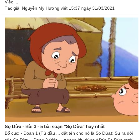
Việc ...
Tác giả:
Nguyễn Mỹ Hương
viết 15:37 ngày 31/03/2021
Sọ Dừa - Bài 3 - 5 bài soạn "Sọ Dừa" hay nhất
Bố cục: - Đoạn 1 (Từ đầu ... đặt tên cho nó là Sọ Dừa): Sự ra đời