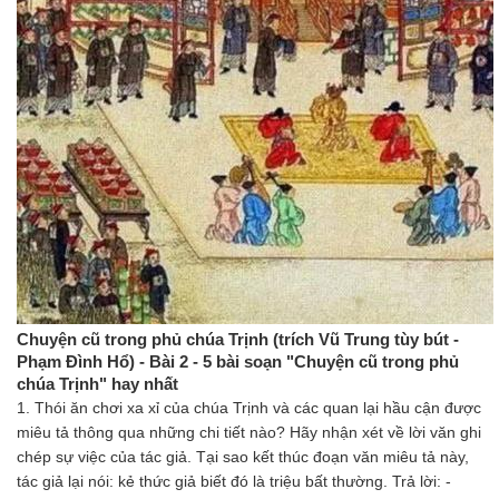
Chuyện cũ trong phủ chúa Trịnh (trích Vũ Trung tùy bút -
Phạm Đình Hổ) - Bài 2 - 5 bài soạn "Chuyện cũ trong phủ
chúa Trịnh" hay nhất
1. Thói ăn chơi xa xỉ của chúa Trịnh và các quan lại hầu cận được
miêu tả thông qua những chi tiết nào? Hãy nhận xét về lời văn ghi
chép sự việc của tác giả. Tại sao kết thúc đoạn văn miêu tả này,
tác giả lại nói: kẻ thức giả biết đó là triệu bất thường. Trả lời: -