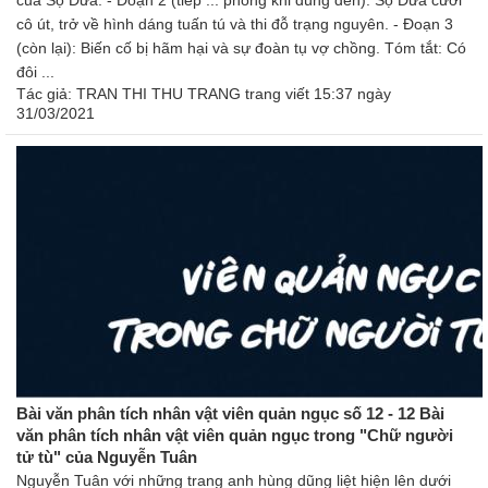
của Sọ Dừa. - Đoạn 2 (tiếp ... phòng khi dùng đến): Sọ Dừa cưới
cô út, trở về hình dáng tuấn tú và thi đỗ trạng nguyên. - Đoạn 3
(còn lại): Biến cố bị hãm hại và sự đoàn tụ vợ chồng. Tóm tắt: Có
đôi ...
Tác giả:
TRAN THI THU TRANG trang
viết 15:37 ngày
31/03/2021
Bài văn phân tích nhân vật viên quản ngục số 12 - 12 Bài
văn phân tích nhân vật viên quản ngục trong "Chữ người
tử tù" của Nguyễn Tuân
Nguyễn Tuân với những trang anh hùng dũng liệt hiện lên dưới