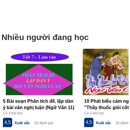
Nhiều người đang học
5 Bài soạn Phân tích đề, lập dàn
10 Phát biểu cảm ngh
ý bài văn nghị luận (Ngữ Văn 11)
"Thầy thuốc giỏi cốt
Có 3 bài học
Có 3 bài học
hay nhất
lòng" của Hồ Nguyê
nhất
4,5
4,5
Xuất sắc
Xuất sắc
20 đánh giá
20 đánh 