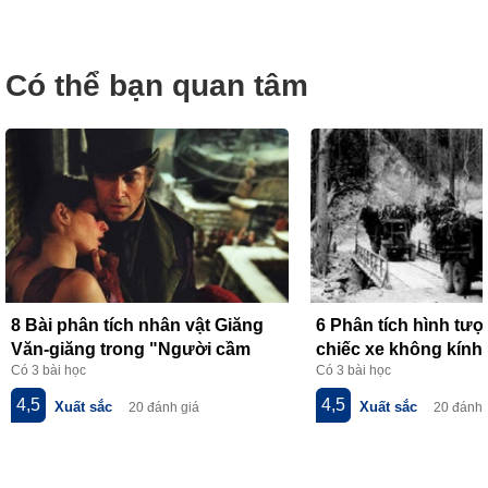
Có thể bạn quan tâm
8 Bài phân tích nhân vật Giăng
6 Phân tích hình tư
Văn-giăng trong "Người cầm
chiếc xe không kính 
Có 3 bài học
Có 3 bài học
quyền khôi phục uy quyền" của
thơ về tiểu đội xe k
V.Huy-gô
của Phạm Tiến Duật
4,5
4,5
Xuất sắc
Xuất sắc
20 đánh giá
20 đánh 